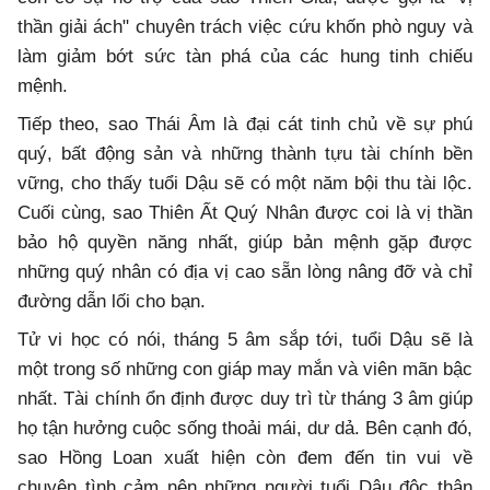
thần giải ách" chuyên trách việc cứu khốn phò nguy và
làm giảm bớt sức tàn phá của các hung tinh chiếu
mệnh.
Tiếp theo, sao Thái Âm là đại cát tinh chủ về sự phú
quý, bất động sản và những thành tựu tài chính bền
vững, cho thấy tuổi Dậu sẽ có một năm bội thu tài lộc.
Cuối cùng, sao Thiên Ất Quý Nhân được coi là vị thần
bảo hộ quyền năng nhất, giúp bản mệnh gặp được
những quý nhân có địa vị cao sẵn lòng nâng đỡ và chỉ
đường dẫn lối cho bạn.
Tử vi học có nói, tháng 5 âm sắp tới, tuổi Dậu sẽ là
một trong số những con giáp may mắn và viên mãn bậc
nhất. Tài chính ổn định được duy trì từ tháng 3 âm giúp
họ tận hưởng cuộc sống thoải mái, dư dả. Bên cạnh đó,
sao Hồng Loan xuất hiện còn đem đến tin vui về
chuyện tình cảm nên những người tuổi Dậu độc thân