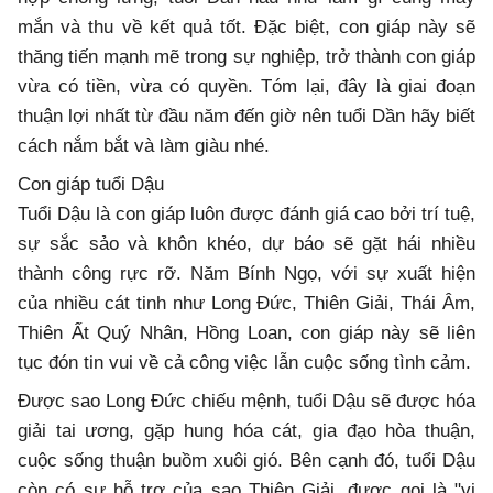
mắn và thu về kết quả tốt. Đặc biệt, con giáp này sẽ
thăng tiến mạnh mẽ trong sự nghiệp, trở thành con giáp
vừa có tiền, vừa có quyền. Tóm lại, đây là giai đoạn
thuận lợi nhất từ đầu năm đến giờ nên tuổi Dần hãy biết
cách nắm bắt và làm giàu nhé.
Con giáp tuổi Dậu
Tuổi Dậu là con giáp luôn được đánh giá cao bởi trí tuệ,
sự sắc sảo và khôn khéo, dự báo sẽ gặt hái nhiều
thành công rực rỡ. Năm Bính Ngọ, với sự xuất hiện
của nhiều cát tinh như Long Đức, Thiên Giải, Thái Âm,
Thiên Ất Quý Nhân, Hồng Loan, con giáp này sẽ liên
tục đón tin vui về cả công việc lẫn cuộc sống tình cảm.
Được sao Long Đức chiếu mệnh, tuổi Dậu sẽ được hóa
giải tai ương, gặp hung hóa cát, gia đạo hòa thuận,
cuộc sống thuận buồm xuôi gió. Bên cạnh đó, tuổi Dậu
còn có sự hỗ trợ của sao Thiên Giải, được gọi là "vị