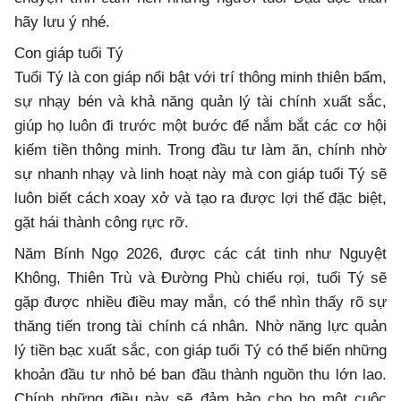
hãy lưu ý nhé.
Con giáp tuổi Tý
Tuổi Tý là con giáp nổi bật với trí thông minh thiên bẩm,
sự nhạy bén và khả năng quản lý tài chính xuất sắc,
giúp họ luôn đi trước một bước để nắm bắt các cơ hội
kiếm tiền thông minh. Trong đầu tư làm ăn, chính nhờ
sự nhanh nhạy và linh hoạt này mà con giáp tuổi Tý sẽ
luôn biết cách xoay xở và tạo ra được lợi thế đặc biệt,
gặt hái thành công rực rỡ.
Năm Bính Ngọ 2026, được các cát tinh như Nguyệt
Không, Thiên Trù và Đường Phù chiếu rọi, tuổi Tý sẽ
gặp được nhiều điều may mắn, có thể nhìn thấy rõ sự
thăng tiến trong tài chính cá nhân. Nhờ năng lực quản
lý tiền bạc xuất sắc, con giáp tuổi Tý có thể biến những
khoản đầu tư nhỏ bé ban đầu thành nguồn thu lớn lao.
Chính những điều này sẽ đảm bảo cho họ một cuộc