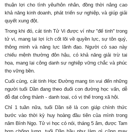
thuận lợi cho tình yêu/hôn nhân, đồng thời nâng cao
khả năng kinh doanh, phát triển sự nghiệp, và giúp giải
quyết xung đột.
Trong khi đó, cát tinh Tử Vi được ví như "đế tinh" trong
tử vi, mang lại lợi ích cốt lõi về quyền lực, sự tôn quý,
thông minh và năng lực lãnh đạo. Người có sao này
chiếu mệnh thường đôn hậu, có khả năng giải trừ tai
họa, mang lại công danh sự nghiệp vững chắc và phúc
thọ vững bền.
Cuối cùng, cát tinh Học Đường mang tin vui đến những
người tuổi Dần đang theo đuổi con đường học vấn, dễ
đỗ đạt công thành - danh toại, có vị thế trong xã hội.
Chỉ 1 tuần nữa, tuổi Dần sẽ là con giáp chính thức
bước vào thời kỳ huy hoàng đầu tiên của mình trong
năm Bính Ngọ. Tử vi học có nói, tháng 5 âm, được Tam
hợp chống lưng, tuổi Dần hầu như làm gì cũng may