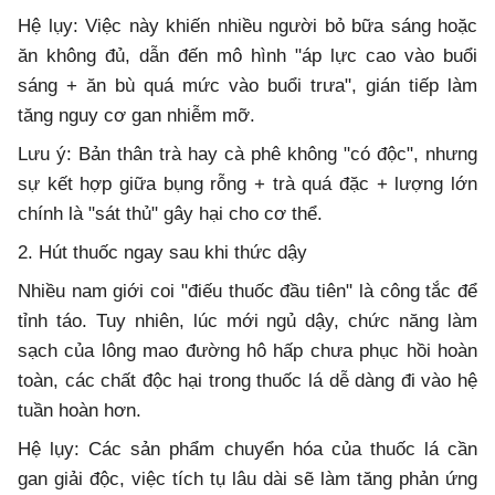
Hệ lụy: Việc này khiến nhiều người bỏ bữa sáng hoặc
ăn không đủ, dẫn đến mô hình "áp lực cao vào buổi
sáng + ăn bù quá mức vào buổi trưa", gián tiếp làm
tăng nguy cơ gan nhiễm mỡ.
Lưu ý: Bản thân trà hay cà phê không "có độc", nhưng
sự kết hợp giữa bụng rỗng + trà quá đặc + lượng lớn
chính là "sát thủ" gây hại cho cơ thể.
2. Hút thuốc ngay sau khi thức dậy
Nhiều nam giới coi "điếu thuốc đầu tiên" là công tắc để
tỉnh táo. Tuy nhiên, lúc mới ngủ dậy, chức năng làm
sạch của lông mao đường hô hấp chưa phục hồi hoàn
toàn, các chất độc hại trong thuốc lá dễ dàng đi vào hệ
tuần hoàn hơn.
Hệ lụy: Các sản phẩm chuyển hóa của thuốc lá cần
gan giải độc, việc tích tụ lâu dài sẽ làm tăng phản ứng