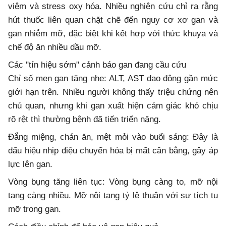
viêm và stress oxy hóa. Nhiều nghiên cứu chỉ ra rằng
hút thuốc liên quan chặt chẽ đến nguy cơ xơ gan và
gan nhiễm mỡ, đặc biệt khi kết hợp với thức khuya và
chế độ ăn nhiều dầu mỡ.
Các "tín hiệu sớm" cảnh báo gan đang cầu cứu
Chỉ số men gan tăng nhẹ: ALT, AST dao động gần mức
giới hạn trên. Nhiều người không thấy triệu chứng nên
chủ quan, nhưng khi gan xuất hiện cảm giác khó chịu
rõ rệt thì thường bệnh đã tiến triển nặng.
Đắng miệng, chán ăn, mệt mỏi vào buổi sáng: Đây là
dấu hiệu nhịp điệu chuyển hóa bị mất cân bằng, gây áp
lực lên gan.
Vòng bụng tăng liên tục: Vòng bụng càng to, mỡ nội
tạng càng nhiều. Mỡ nội tạng tỷ lệ thuận với sự tích tụ
mỡ trong gan.