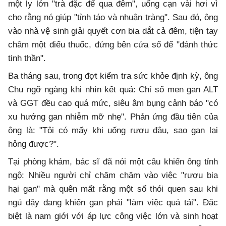
một ly lớn "trà đặc để qua đêm", uống cạn vài hơi vì
cho rằng nó giúp "tỉnh táo và nhuận tràng". Sau đó, ông
vào nhà vệ sinh giải quyết cơn bia dắt cả đêm, tiện tay
châm một điếu thuốc, đứng bên cửa sổ để "đánh thức
tinh thần".
Ba tháng sau, trong đợt kiểm tra sức khỏe định kỳ, ông
Chu ngỡ ngàng khi nhìn kết quả: Chỉ số men gan ALT
và GGT đều cao quá mức, siêu âm bụng cảnh báo "có
xu hướng gan nhiễm mỡ nhẹ". Phản ứng đầu tiên của
ông là: "Tôi có mấy khi uống rượu đâu, sao gan lại
hỏng được?".
Tại phòng khám, bác sĩ đã nói một câu khiến ông tỉnh
ngộ: Nhiều người chỉ chăm chăm vào việc "rượu bia
hại gan" mà quên mất rằng một số thói quen sau khi
ngủ dậy đang khiến gan phải "làm việc quá tải". Đặc
biệt là nam giới với áp lực công việc lớn và sinh hoạt