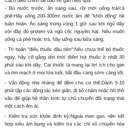
Cách điều chỉnh để bảo vệ gan hiệu quả
- Bù nước trước, ăn sáng sau, rồi mới uống trà/cà
phê:Hãy uống 200-300ml nước ấm để "khởi động" hệ
tuần hoàn. Ăn sáng trong vòng 1 giờ sau khi ngủ dậy
với đầy đủ protein và ngũ cốc nguyên hạt. Nếu muốn
uống cà phê hoặc trà, hãy uống sau bữa sáng.
- Trì hoãn "điếu thuốc đầu tiên":Nếu chưa thể bỏ thuốc
ngay, hãy cố gắng dời thời điểm hút thuốc ít nhất 30
phút sau khi dậy. Cai thuốc lá mang lại lợi ích cho gan
và tim mạch ở mọi lứa tuổi, bắt đầu càng sớm càng tốt.
- Vận động nhẹ nhàng để đệm cho cơ thể:Dành 5-10
phút tập các động tác kéo giãn, đi bộ chậm hoặc hít thở
sâu để giúp hệ thần kinh tự chủ chuyển đổi trạng thái
một cách êm ái.
- Kiểm tra sức khỏe định kỳ:Ngoài men gan, nên kết
hợp siêu âm bụng và kiểm tra các chỉ số chuyển hóa