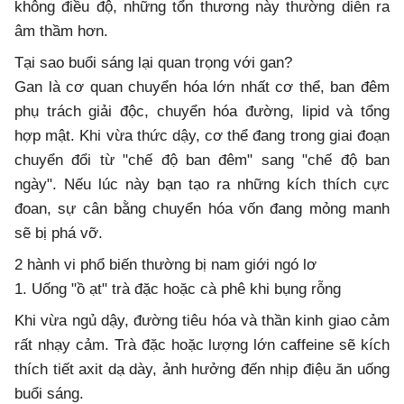
không điều độ, những tổn thương này thường diễn ra
âm thầm hơn.
Tại sao buổi sáng lại quan trọng với gan?
Gan là cơ quan chuyển hóa lớn nhất cơ thể, ban đêm
phụ trách giải độc, chuyển hóa đường, lipid và tổng
hợp mật. Khi vừa thức dậy, cơ thể đang trong giai đoạn
chuyển đổi từ "chế độ ban đêm" sang "chế độ ban
ngày". Nếu lúc này bạn tạo ra những kích thích cực
đoan, sự cân bằng chuyển hóa vốn đang mỏng manh
sẽ bị phá vỡ.
2 hành vi phổ biến thường bị nam giới ngó lơ
1. Uống "ồ ạt" trà đặc hoặc cà phê khi bụng rỗng
Khi vừa ngủ dậy, đường tiêu hóa và thần kinh giao cảm
rất nhạy cảm. Trà đặc hoặc lượng lớn caffeine sẽ kích
thích tiết axit dạ dày, ảnh hưởng đến nhịp điệu ăn uống
buổi sáng.