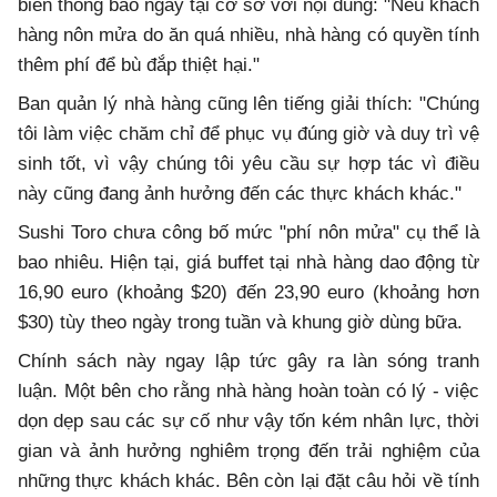
biển thông báo ngay tại cơ sở với nội dung: "Nếu khách
hàng nôn mửa do ăn quá nhiều, nhà hàng có quyền tính
thêm phí để bù đắp thiệt hại."
Ban quản lý nhà hàng cũng lên tiếng giải thích: "Chúng
tôi làm việc chăm chỉ để phục vụ đúng giờ và duy trì vệ
sinh tốt, vì vậy chúng tôi yêu cầu sự hợp tác vì điều
này cũng đang ảnh hưởng đến các thực khách khác."
Sushi Toro chưa công bố mức "phí nôn mửa" cụ thể là
bao nhiêu. Hiện tại, giá buffet tại nhà hàng dao động từ
16,90 euro (khoảng $20) đến 23,90 euro (khoảng hơn
$30) tùy theo ngày trong tuần và khung giờ dùng bữa.
Chính sách này ngay lập tức gây ra làn sóng tranh
luận. Một bên cho rằng nhà hàng hoàn toàn có lý - việc
dọn dẹp sau các sự cố như vậy tốn kém nhân lực, thời
gian và ảnh hưởng nghiêm trọng đến trải nghiệm của
những thực khách khác. Bên còn lại đặt câu hỏi về tính