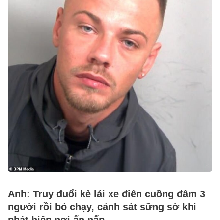
Anh: Truy đuổi kẻ lái xe điên cuồng đâm 3
người rồi bỏ chạy, cảnh sát sững sờ khi
phát hiện nơi ẩn nấp