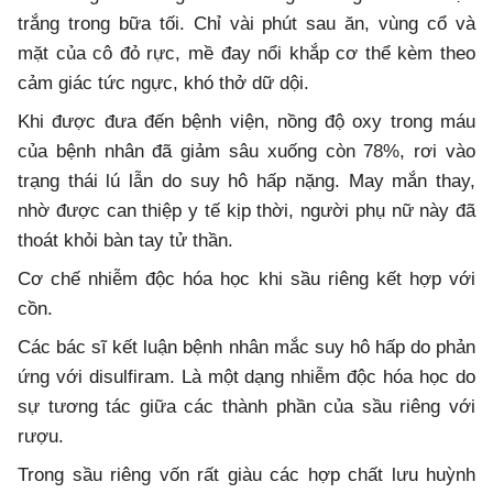
trắng trong bữa tối. Chỉ vài phút sau ăn, vùng cổ và
mặt của cô đỏ rực, mề đay nổi khắp cơ thể kèm theo
cảm giác tức ngực, khó thở dữ dội.
Khi được đưa đến bệnh viện, nồng độ oxy trong máu
của bệnh nhân đã giảm sâu xuống còn 78%, rơi vào
trạng thái lú lẫn do suy hô hấp nặng. May mắn thay,
nhờ được can thiệp y tế kịp thời, người phụ nữ này đã
thoát khỏi bàn tay tử thần.
Cơ chế nhiễm độc hóa học khi sầu riêng kết hợp với
cồn.
Các bác sĩ kết luận bệnh nhân mắc suy hô hấp do phản
ứng với disulfiram. Là một dạng nhiễm độc hóa học do
sự tương tác giữa các thành phần của sầu riêng với
rượu.
Trong sầu riêng vốn rất giàu các hợp chất lưu huỳnh