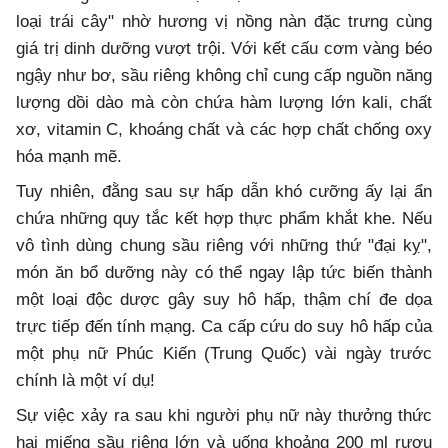
loại trái cây" nhờ hương vị nồng nàn đặc trưng cùng
giá trị dinh dưỡng vượt trội. Với kết cấu cơm vàng béo
ngậy như bơ, sầu riêng không chỉ cung cấp nguồn năng
lượng dồi dào mà còn chứa hàm lượng lớn kali, chất
xơ, vitamin C, khoáng chất và các hợp chất chống oxy
hóa mạnh mẽ.
Tuy nhiên, đằng sau sự hấp dẫn khó cưỡng ấy lại ẩn
chứa những quy tắc kết hợp thực phẩm khắt khe. Nếu
vô tình dùng chung sầu riêng với những thứ "đại kỵ",
món ăn bổ dưỡng này có thể ngay lập tức biến thành
một loại độc dược gây suy hô hấp, thậm chí đe dọa
trực tiếp đến tính mạng. Ca cấp cứu do suy hô hấp của
một phụ nữ Phúc Kiến (Trung Quốc) vài ngày trước
chính là một ví dụ!
Sự việc xảy ra sau khi người phụ nữ này thưởng thức
hai miếng sầu riêng lớn và uống khoảng 200 ml rượu