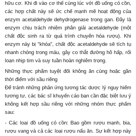
hữu cơ. Khi đi vào cơ thể cùng lúc với đồ uống có cồn,
các hợp chất này sẽ ức chế mạnh mẽ hoạt động của
enzym acetaldehyde dehydrogenase trong gan. Đây là
enzym chịu trách nhiệm phân giải acetaldehyde (một
chất độc sinh ra từ quá trình chuyển hóa rượu). Khi
enzym này bị "khóa", chất độc acetaldehyde sẽ tích tụ
nhanh chóng trong máu, gây co thắt đường hô hấp, rối
loạn nhịp tim và suy tuần hoàn nghiêm trọng.
Những thực phẩm tuyệt đối không ăn cùng hoặc gần
thời điểm với sầu riêng
Để tránh những phản ứng tương tác dược lý nguy hiểm
tương tự, các bác sĩ khuyến cáo bạn cần đặc biệt lưu ý
không kết hợp sầu riêng với những nhóm thực phẩm
sau:
- Các loại đồ uống có cồn: Bao gồm rượu mạnh, bia,
rượu vang và cả các loại rượu nấu ăn. Sự kết hợp này