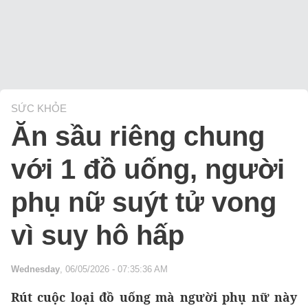
SỨC KHỎE
Ăn sầu riêng chung
với 1 đồ uống, người
phụ nữ suýt tử vong
vì suy hô hấp
Wednesday
, 06/05/2026 - 07:35:36 AM
Rút cuộc loại đồ uống mà người phụ nữ này