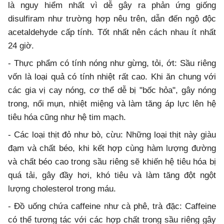
là nguy hiểm nhất vì dễ gây ra phản ứng giống
disulfiram như trường hợp nêu trên, dẫn đến ngộ độc
acetaldehyde cấp tính. Tốt nhất nên cách nhau ít nhất
24 giờ.
- Thực phẩm có tính nóng như gừng, tỏi, ớt: Sầu riêng
vốn là loại quả có tính nhiệt rất cao. Khi ăn chung với
các gia vị cay nóng, cơ thể dễ bị "bốc hỏa", gây nóng
trong, nổi mụn, nhiệt miệng và làm tăng áp lực lên hệ
tiêu hóa cũng như hệ tim mạch.
- Các loại thịt đỏ như bò, cừu: Những loại thịt này giàu
đạm và chất béo, khi kết hợp cùng hàm lượng đường
và chất béo cao trong sầu riêng sẽ khiến hệ tiêu hóa bị
quá tải, gây đầy hơi, khó tiêu và làm tăng đột ngột
lượng cholesterol trong máu.
- Đồ uống chứa caffeine như cà phê, trà đặc: Caffeine
có thể tương tác với các hợp chất trong sầu riêng gây