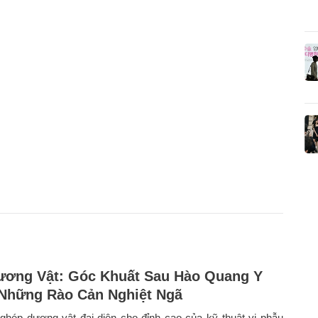
ơng Vật: Góc Khuất Sau Hào Quang Y
Những Rào Cản Nghiệt Ngã
ghép dương vật đại diện cho đỉnh cao của kỹ thuật vi phẫu