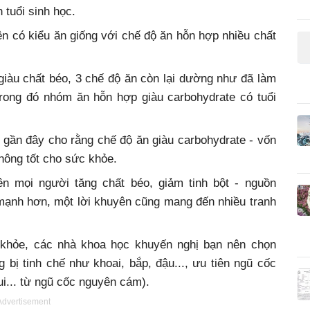
 tuổi sinh học.
n có kiểu ăn giống với chế độ ăn hỗn hợp nhiều chất
giàu chất béo, 3 chế độ ăn còn lại dường như đã làm
trong đó nhóm ăn hỗn hợp giàu carbohydrate có tuổi
 gần đây cho rằng chế độ ăn giàu carbohydrate - vốn
hông tốt cho sức khỏe.
n mọi người tăng chất béo, giảm tinh bột - nguồn
mạnh hơn, một lời khuyên cũng mang đến nhiều tranh
 khỏe, các nhà khoa học khuyến nghị bạn nên chọn
g bị tinh chế như khoai, bắp, đậu..., ưu tiên ngũ cốc
ui... từ ngũ cốc nguyên cám).
Advertisement