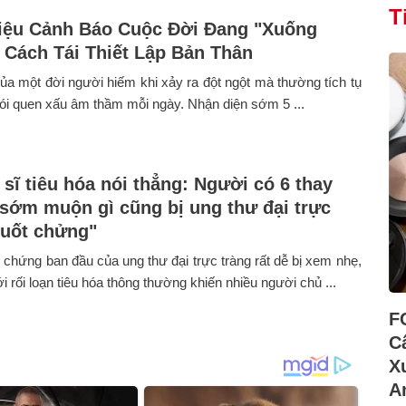
T
iệu Cảnh Báo Cuộc Đời Đang "Xuống
 Cách Tái Thiết Lập Bản Thân
ủa một đời người hiếm khi xảy ra đột ngột mà thường tích tụ
ói quen xấu âm thầm mỗi ngày. Nhận diện sớm 5 ...
 sĩ tiêu hóa nói thẳng: Người có 6 thay
 sớm muộn gì cũng bị ung thư đại trực
nuốt chửng"
u chứng ban đầu của ung thư đại trực tràng rất dễ bị xem nhẹ,
i rối loạn tiêu hóa thông thường khiến nhiều người chủ ...
F
C
X
A