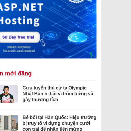
in mới đăng
Cựu tuyển thủ cử tạ Olympic
Nhật Bản bị bắt vì trộm trứng và
gây thương tích
Bê bối tại Hàn Quốc: Hiệu trưởng
bị truy tố vì dựng chuyện cưới
con trai để nhận tiền mừng