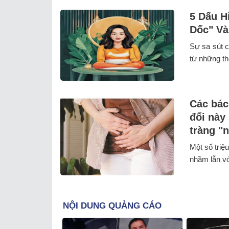
5 Dấu H
Dốc" Và
Sự sa sút c
từ những th
Các bác
đổi này
tràng "
Một số triệ
nhầm lẫn vớ