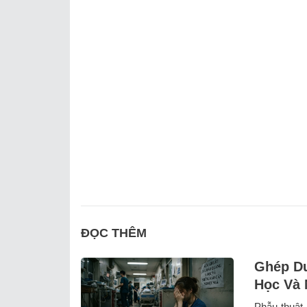
ĐỌC THÊM
Ghép Dư
Học Và 
Phẫu thuật 