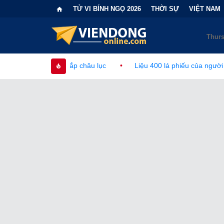
TỬ VI BÍNH NGỌ 2026
THỜI SỰ
VIỆT NAM
châu lục
•
Liệu 400 lá phiếu của người phi công dân có làm tha