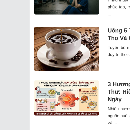
phức tạp, m
...
Uống 5 
Thọ Và
Tuyên bố m
duy trì thói
3 Hương
Thư: Hi
Ngày
Nhiều hươn
nguồn nuôi 
và ...