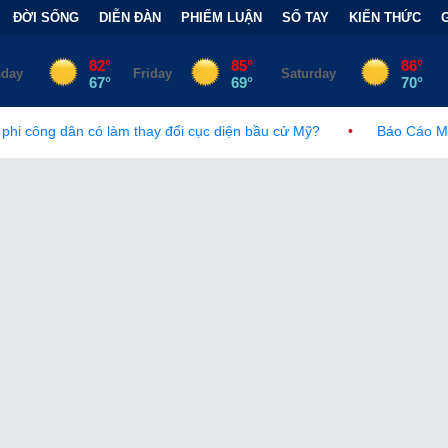
ĐỜI SỐNG
DIỄN ĐÀN
PHIẾM LUẬN
SỔ TAY
KIẾN THỨC
y đổi cục diện bầu cử Mỹ?
•
Báo Cáo Mới Của Hạ Viện Mỹ Và T