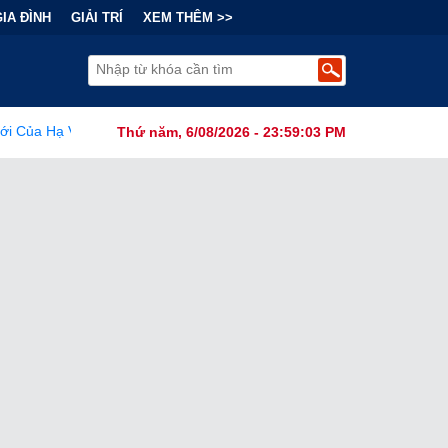
GIA ĐÌNH
GIẢI TRÍ
XEM THÊM >>
ranh Cãi Về Nguồn Gốc SARS-CoV-2 Từ Phòng Thí Nghiệm
•
FC
Thứ năm, 6/08/2026 - 23:59:05 PM