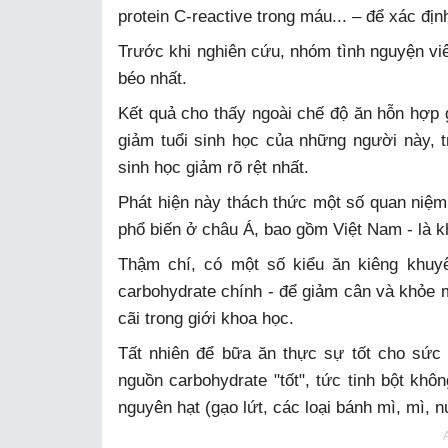
protein C-reactive trong máu... – để xác định
Trước khi nghiên cứu, nhóm tình nguyện viê
béo nhất.
Kết quả cho thấy ngoài chế độ ăn hỗn hợp 
giảm tuổi sinh học của những người này, 
sinh học giảm rõ rệt nhất.
Phát hiện này thách thức một số quan niệm
phổ biến ở châu Á, bao gồm Việt Nam - là k
Thậm chí, có một số kiểu ăn kiêng khuyê
carbohydrate chính - để giảm cân và khỏe 
cãi trong giới khoa học.
Tất nhiên để bữa ăn thực sự tốt cho sức
nguồn carbohydrate "tốt", tức tinh bột khôn
nguyên hạt (gạo lứt, các loại bánh mì, mì, n