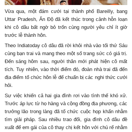
Vừa qua, một đám cưới tại thành phố Bareilly, bang
Uttar Pradesh, Ấn Độ đã kết thúc trong cảnh hỗn loạn
khi cô dâu bất ngờ bỏ trốn cùng người yêu chỉ ít giờ
trước lễ thành hôn.
Theo Indiatoday cô dâu đã rời khỏi nhà vào tối thứ Sáu
cùng bạn trai và mang theo một số trang sức có giá trị.
Đến sáng hôm sau, người thân mới phát hiện cô mất
tích. Tuy nhiên, vào thời điểm đó, đoàn nhà trai đã đến
địa điểm tổ chức hôn lễ để chuẩn bị các nghi thức cưới
hỏi.
Sự việc khiến cả hai gia đình rơi vào tình thế khó xử.
Trước áp lực từ họ hàng và cộng đồng địa phương, các
trưởng lão trong làng đã tổ chức cuộc họp khẩn nhằm
tìm giải pháp. Sau nhiều trao đổi, gia đình cô dâu đề
xuất để em gái của cô thay chị kết hôn với chú rể nhằm