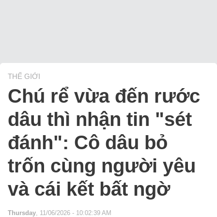
THẾ GIỚI
Chú rể vừa đến rước
dâu thì nhận tin "sét
đánh": Cô dâu bỏ
trốn cùng người yêu
và cái kết bất ngờ
Thursday
, 11/06/2026 - 10:02:39 AM