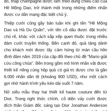
đó, tháp champagne được làm theo đúng chiều cao của
Hề Mộng Dao, trở thành một trong những điểm nhấn
được cư dân mạng đặc biệt chú ý.
Thiệp cưới cũng gây bàn luận khi ghi tên "Hề Mộng
Dao và Hà Du Quân", với tên cô dâu được đặt trước
chú rể, khác với cách sắp xếp quen thuộc trong nhiều
đám cưới truyền thống. Bên cạnh đó, quà tặng dành
cho khách mời được lấy cảm hứng từ màn cầu hôn
đình đám năm 2019 của cặp đôi theo chủ đề "Mario giải
cứu công chúa". Bên trong gồm mô hình nhân vật được
thiết kế riêng cùng hộp quà có giá trị được cho là gần
6.000 nhân dân tệ (khoảng 900 USD), như một cách
gợi nhớ hành trình yêu kéo dài suốt 7 năm.
Nữ siêu mẫu thay hai thiết kế haute couture đến từ
Dior. Trong nghi thức chính, cô diện váy cưới được
đích thân Giám đốc sáng tạo Dior Jonathan Anderson