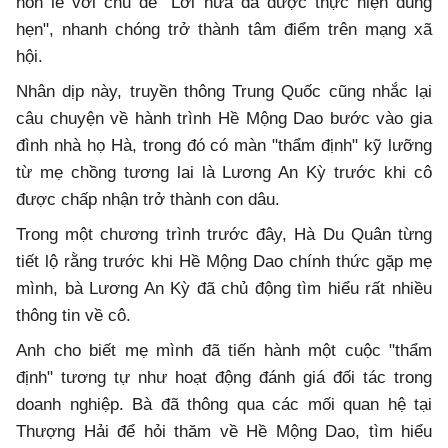
hôn lễ với chủ đề "Lời hứa đã được thực hiện đúng
hẹn", nhanh chóng trở thành tâm điểm trên mạng xã
hội.
Nhân dịp này, truyền thông Trung Quốc cũng nhắc lại
câu chuyện về hành trình Hề Mộng Dao bước vào gia
đình nhà họ Hà, trong đó có màn "thẩm định" kỹ lưỡng
từ mẹ chồng tương lai là Lương An Kỳ trước khi cô
được chấp nhận trở thành con dâu.
Trong một chương trình trước đây, Hà Du Quân từng
tiết lộ rằng trước khi Hề Mộng Dao chính thức gặp mẹ
mình, bà Lương An Kỳ đã chủ động tìm hiểu rất nhiều
thông tin về cô.
Anh cho biết mẹ mình đã tiến hành một cuộc "thẩm
định" tương tự như hoạt động đánh giá đối tác trong
doanh nghiệp. Bà đã thông qua các mối quan hệ tại
Thượng Hải để hỏi thăm về Hề Mộng Dao, tìm hiểu