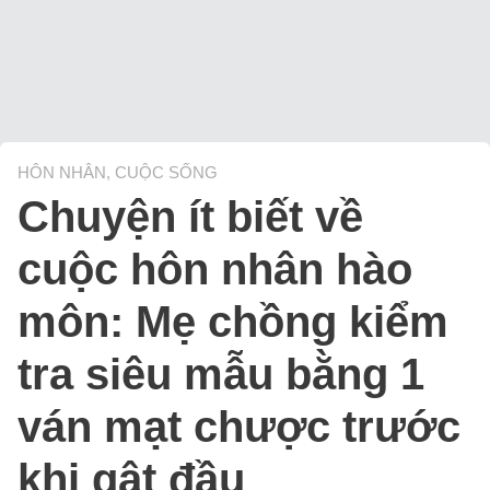
HÔN NHÂN, CUỘC SỐNG
Chuyện ít biết về
cuộc hôn nhân hào
môn: Mẹ chồng kiểm
tra siêu mẫu bằng 1
ván mạt chược trước
khi gật đầu