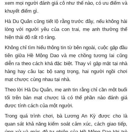
xem mọi người đánh giá cô như thế nào, có ưu điểm và
khuyết điểm gì.
Hà Du Quân cũng tiết lộ rằng trước đây, nếu không hài
lòng với người yêu của con trai, mẹ anh thường thể
hiện thái độ rất rõ ràng.
Không chỉ tìm hiểu thông tin từ bên ngoài, cuộc gặp đầu
tiên giữa Hề Mộng Dao và mẹ chồng tương lai cũng
diễn ra theo cách khá đặc biệt. Thay vì gặp mặt tại nhà
hàng hay câu lạc bộ sang trọng, hai người ngồi chơi
mạt chược cùng nhau tại nhà.
Theo lời Hà Du Quân, mẹ anh tin rằng chỉ cần một buổi
tối trên bàn mạt chược là có thể phần nào đánh giá
được tính cách của một người.
Trong quá trình chơi, bà Lương An Kỳ được cho là
quan sát khả năng kiểm soát cảm xúc, cách giao tiếp,
ứng xử và mức độ tự nhiên của Hề Mộng Dao khi trò