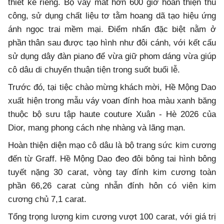
thiết kế riêng. Bộ váy mất hơn 600 giờ hoàn thiện thủ
công, sử dụng chất liệu tơ tằm hoang dã tạo hiệu ứng
ánh ngọc trai mềm mại. Điểm nhấn đặc biệt nằm ở
phần thân sau được tạo hình như đôi cánh, với kết cấu
sử dụng dây đàn piano để vừa giữ phom dáng vừa giúp
cô dâu di chuyển thuận tiện trong suốt buổi lễ.
Trước đó, tại tiệc chào mừng khách mời, Hề Mộng Dao
xuất hiện trong mẫu váy voan đính hoa màu xanh băng
thuộc bộ sưu tập haute couture Xuân - Hè 2026 của
Dior, mang phong cách nhẹ nhàng và lãng mạn.
Hoàn thiện diện mạo cô dâu là bộ trang sức kim cương
đến từ Graff. Hề Mộng Dao đeo đôi bông tai hình bông
tuyết nặng 30 carat, vòng tay đính kim cương toàn
phần 66,26 carat cùng nhẫn đính hôn có viên kim
cương chủ 7,1 carat.
Tổng trọng lượng kim cương vượt 100 carat, với giá trị