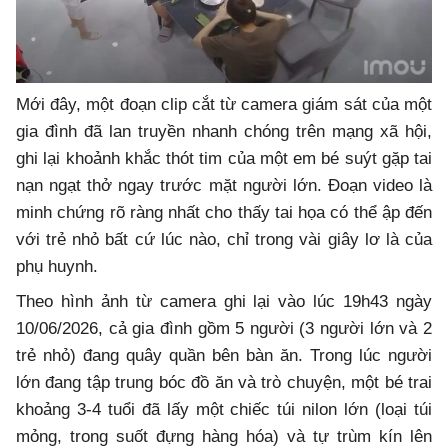
Mới đây, một đoạn clip cắt từ camera giám sát của một
gia đình đã lan truyền nhanh chóng trên mạng xã hội,
ghi lại khoảnh khắc thót tim của một em bé suýt gặp tai
nạn ngạt thở ngay trước mặt người lớn. Đoạn video là
minh chứng rõ ràng nhất cho thấy tai họa có thể ập đến
với trẻ nhỏ bất cứ lúc nào, chỉ trong vài giây lơ là của
phụ huynh.
Theo hình ảnh từ camera ghi lại vào lúc 19h43 ngày
10/06/2026, cả gia đình gồm 5 người (3 người lớn và 2
trẻ nhỏ) đang quây quần bên bàn ăn. Trong lúc người
lớn đang tập trung bóc đồ ăn và trò chuyện, một bé trai
khoảng 3-4 tuổi đã lấy một chiếc túi nilon lớn (loại túi
mỏng, trong suốt đựng hàng hóa) và tự trùm kín lên