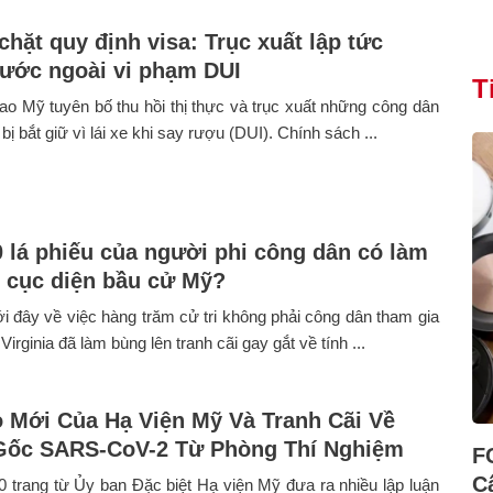
chặt quy định visa: Trục xuất lập tức
ước ngoài vi phạm DUI
T
ao Mỹ tuyên bố thu hồi thị thực và trục xuất những công dân
ị bắt giữ vì lái xe khi say rượu (DUI). Chính sách ...
0 lá phiếu của người phi công dân có làm
i cục diện bầu cử Mỹ?
 đây về việc hàng trăm cử tri không phải công dân tham gia
 Virginia đã làm bùng lên tranh cãi gay gắt về tính ...
 Mới Của Hạ Viện Mỹ Và Tranh Cãi Về
Gốc SARS-CoV-2 Từ Phòng Thí Nghiệm
F
C
 trang từ Ủy ban Đặc biệt Hạ viện Mỹ đưa ra nhiều lập luận