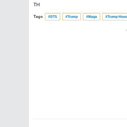
TH
Tags
#DTS
#Trump
#Maga
#Trump Hou