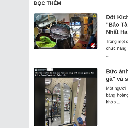
ĐỌC THÊM
Đột Kíc
"Bảo Tà
Nhất Hà
Trong một c
chức năng M
...
Bức ảnh
gà" và 
Một người b
bàng hoàng
khớp ...