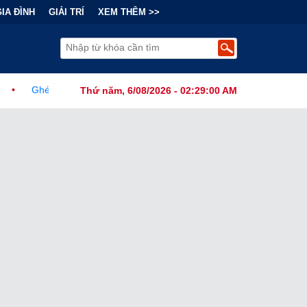
GIA ĐÌNH
GIẢI TRÍ
XEM THÊM >>
 Góc Khuất Sau Hào Quang Y Học Và Những Rào Cản Nghiệt Ngã
Thứ năm, 6/08/2026 - 02:29:02 AM