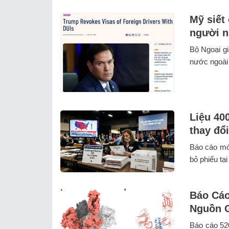
Mỹ siết 
người n
Bộ Ngoại gi
nước ngoài b
Liệu 40
thay đổ
Báo cáo mới
bỏ phiếu tại
Báo Cáo
Nguồn 
Báo cáo 520