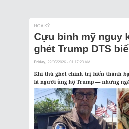
HOA KỲ
Cựu binh mỹ nguy k
ghét Trump DTS biế
Friday
, 22/05/2026 - 01:17:23 AM
Khi thù ghét chính trị biến thành 
là người ủng hộ Trump — nhưng ngày 