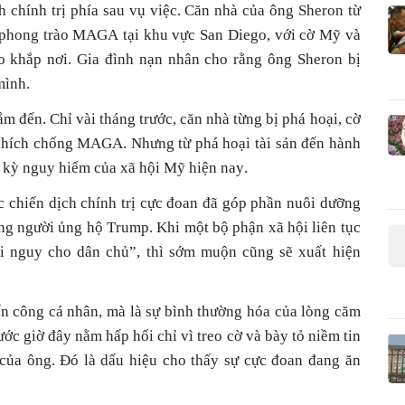
h chính trị phía sau vụ việc. Căn nhà của ông Sheron từ
 phong trào MAGA tại khu vực San Diego, với cờ Mỹ và
 khắp nơi. Gia đình nạn nhân cho rằng ông Sheron bị
mình.
 đến. Chỉ vài tháng trước, căn nhà từng bị phá hoại, cờ
khích chống MAGA. Nhưng từ phá hoại tài sản đến hành
c kỳ nguy hiểm của xã hội Mỹ hiện nay.
c chiến dịch chính trị cực đoan đã góp phần nuôi dưỡng
ng người ủng hộ Trump. Khi một bộ phận xã hội liên tục
ối nguy cho dân chủ”, thì sớm muộn cũng sẽ xuất hiện
ấn công cá nhân, mà là sự bình thường hóa của lòng căm
ước giờ đây nằm hấp hối chỉ vì treo cờ và bày tỏ niềm tin
 của ông. Đó là dấu hiệu cho thấy sự cực đoan đang ăn