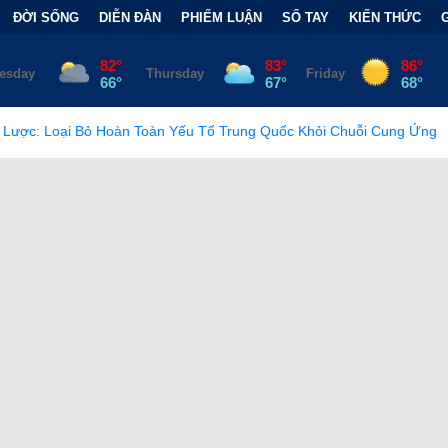
ĐỜI SỐNG
DIỄN ĐÀN
PHIẾM LUẬN
SỔ TAY
KIẾN THỨC
àn Yếu Tố Trung Quốc Khỏi Chuỗi Cung Ứng
•
Ghép Dương Vật: