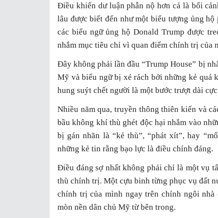
Điều khiến dư luận phẫn nộ hơn cả là bối cản
lâu được biết đến như một biểu tượng ủng hộ
các biểu ngữ ủng hộ Donald Trump được treo
nhắm mục tiêu chỉ vì quan điểm chính trị của 
Đây không phải lần đầu “Trump House” bị nhắm
Mỹ và biểu ngữ bị xé rách bởi những kẻ quá 
hung suýt chết người là một bước trượt dài cự
Nhiều năm qua, truyền thông thiên kiến và cá
bầu không khí thù ghét độc hại nhắm vào nhữ
bị gán nhãn là “kẻ thù”, “phát xít”, hay “m
những kẻ tin rằng bạo lực là điều chính đáng.
Điều đáng sợ nhất không phải chỉ là một vụ t
thù chính trị. Một cựu binh từng phục vụ đất n
chính trị của mình ngay trên chính ngôi nhà
mòn nền dân chủ Mỹ từ bên trong.