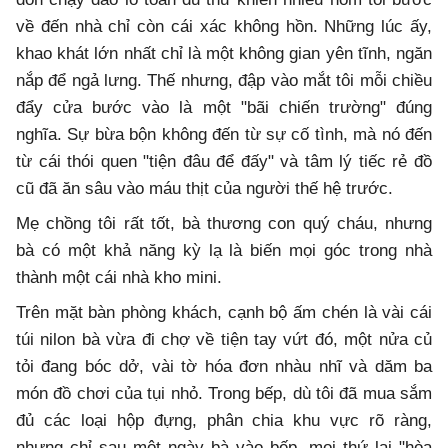
về đến nhà chỉ còn cái xác không hồn. Những lúc ấy,
khao khát lớn nhất chỉ là một không gian yên tĩnh, ngăn
nắp để ngả lưng. Thế nhưng, đập vào mắt tôi mỗi chiều
đẩy cửa bước vào là một "bãi chiến trường" đúng
nghĩa. Sự bừa bộn không đến từ sự cố tình, mà nó đến
từ cái thói quen "tiện đâu để đấy" và tâm lý tiếc rẻ đồ
cũ đã ăn sâu vào máu thịt của người thế hệ trước.
Mẹ chồng tôi rất tốt, bà thương con quý cháu, nhưng
bà có một khả năng kỳ lạ là biến mọi góc trong nhà
thành một cái nhà kho mini.
Trên mặt bàn phòng khách, cạnh bộ ấm chén là vài cái
túi nilon bà vừa đi chợ về tiện tay vứt đó, một nửa củ
tỏi đang bóc dở, vài tờ hóa đơn nhàu nhĩ và dăm ba
món đồ chơi của tụi nhỏ. Trong bếp, dù tôi đã mua sắm
đủ các loại hộp đựng, phân chia khu vực rõ ràng,
nhưng chỉ sau một ngày bà vào bếp, mọi thứ lại "hòa