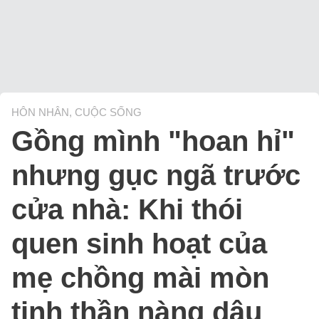
HÔN NHÂN, CUỘC SỐNG
Gồng mình "hoan hỉ"
nhưng gục ngã trước
cửa nhà: Khi thói
quen sinh hoạt của
mẹ chồng mài mòn
tinh thần nàng dâu