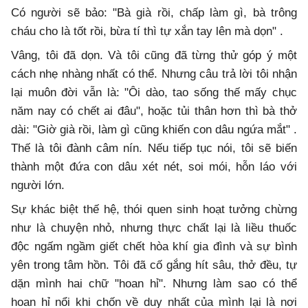
Có người sẽ bảo: "Bà già rồi, chấp làm gì, bà trông
cháu cho là tốt rồi, bừa tí thì tự xắn tay lên mà dọn" .
Vâng, tôi đã dọn. Và tôi cũng đã từng thử góp ý một
cách nhẹ nhàng nhất có thể. Nhưng câu trả lời tôi nhận
lại muôn đời vẫn là: "Ôi dào, tao sống thế mấy chục
năm nay có chết ai đâu", hoặc tủi thân hơn thì bà thở
dài: "Giờ già rồi, làm gì cũng khiến con dâu ngứa mắt" .
Thế là tôi đành câm nín. Nếu tiếp tục nói, tôi sẽ biến
thành một đứa con dâu xét nét, soi mói, hỗn láo với
người lớn.
Sự khác biệt thế hệ, thói quen sinh hoạt tưởng chừng
như là chuyện nhỏ, nhưng thực chất lại là liều thuốc
độc ngấm ngầm giết chết hòa khí gia đình và sự bình
yên trong tâm hồn. Tôi đã cố gắng hít sâu, thở đều, tự
dặn mình hai chữ "hoan hỉ". Nhưng làm sao có thể
hoan hỉ nổi khi chốn về duy nhất của mình lại là nơi