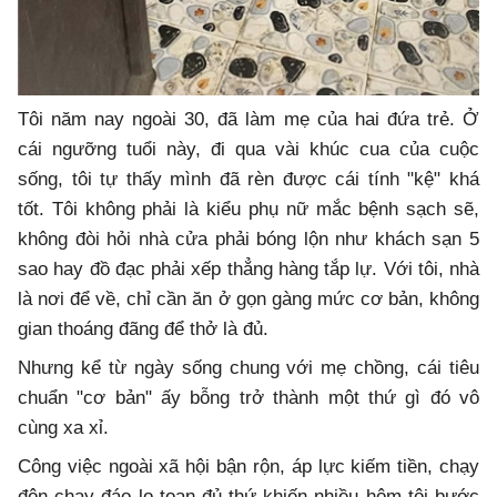
Tôi năm nay ngoài 30, đã làm mẹ của hai đứa trẻ. Ở
cái ngưỡng tuổi này, đi qua vài khúc cua của cuộc
sống, tôi tự thấy mình đã rèn được cái tính "kệ" khá
tốt. Tôi không phải là kiểu phụ nữ mắc bệnh sạch sẽ,
không đòi hỏi nhà cửa phải bóng lộn như khách sạn 5
sao hay đồ đạc phải xếp thẳng hàng tắp lự. Với tôi, nhà
là nơi để về, chỉ cần ăn ở gọn gàng mức cơ bản, không
gian thoáng đãng để thở là đủ.
Nhưng kể từ ngày sống chung với mẹ chồng, cái tiêu
chuẩn "cơ bản" ấy bỗng trở thành một thứ gì đó vô
cùng xa xỉ.
Công việc ngoài xã hội bận rộn, áp lực kiếm tiền, chạy
đôn chạy đáo lo toan đủ thứ khiến nhiều hôm tôi bước