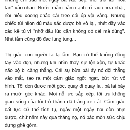
tan" vào nhau. Nước mắm nằm cạnh rổ rau chưa nhặt,
nồi niêu xoong chảo cái treo cái úp vội vàng. Những
chiếc túi nilon đủ màu sắc được bà vò lại, nhét đầy vào
các kẽ tủ vì "nhỡ đâu lúc cần không có cái mà dùng".
Nhà tắm cũng đồ đạc lung tung...
Thị giác con người ta lạ lắm. Bạn có thể không động
tay vào dọn, nhưng khi nhìn thấy sự lộn xộn, tự khắc
não bộ bị căng thẳng. Cái sự bừa bãi ấy nó dội thẳng
vào mắt, tạo ra một cảm giác ngột ngạt, bứt rứt vô
hình. Tôi dọn được một góc, quay đi quay lại, bà lại bày
ra mười góc khác. Mọi nỗ lực sắp xếp, tối ưu không
gian sống của tôi trở thành dã tràng xe cát. Cảm giác
bất lực cứ thế tích tụ, ngày một ngày hai còn nhịn
được, chứ năm này qua tháng nọ, nó bào mòn sức chịu
đựng ghê gớm.