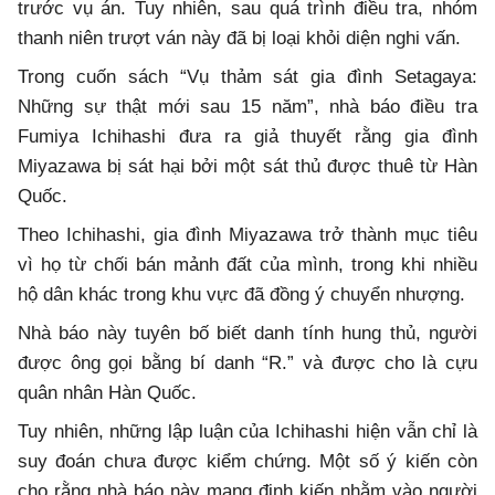
trước vụ án. Tuy nhiên, sau quá trình điều tra, nhóm
thanh niên trượt ván này đã bị loại khỏi diện nghi vấn.
Trong cuốn sách “Vụ thảm sát gia đình Setagaya:
Những sự thật mới sau 15 năm”, nhà báo điều tra
Fumiya Ichihashi đưa ra giả thuyết rằng gia đình
Miyazawa bị sát hại bởi một sát thủ được thuê từ Hàn
Quốc.
Theo Ichihashi, gia đình Miyazawa trở thành mục tiêu
vì họ từ chối bán mảnh đất của mình, trong khi nhiều
hộ dân khác trong khu vực đã đồng ý chuyển nhượng.
Nhà báo này tuyên bố biết danh tính hung thủ, người
được ông gọi bằng bí danh “R.” và được cho là cựu
quân nhân Hàn Quốc.
Tuy nhiên, những lập luận của Ichihashi hiện vẫn chỉ là
suy đoán chưa được kiểm chứng. Một số ý kiến còn
cho rằng nhà báo này mang định kiến nhằm vào người