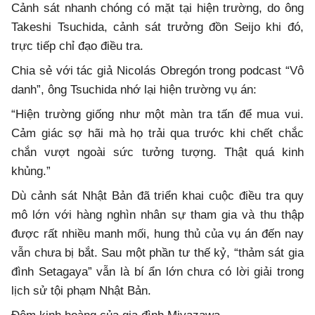
Cảnh sát nhanh chóng có mặt tại hiện trường, do ông
Takeshi Tsuchida, cảnh sát trưởng đồn Seijo khi đó,
trực tiếp chỉ đạo điều tra.
Chia sẻ với tác giả Nicolás Obregón trong podcast “Vô
danh”, ông Tsuchida nhớ lại hiện trường vụ án:
“Hiện trường giống như một màn tra tấn để mua vui.
Cảm giác sợ hãi mà họ trải qua trước khi chết chắc
chắn vượt ngoài sức tưởng tượng. Thật quá kinh
khủng.”
Dù cảnh sát Nhật Bản đã triển khai cuộc điều tra quy
mô lớn với hàng nghìn nhân sự tham gia và thu thập
được rất nhiều manh mối, hung thủ của vụ án đến nay
vẫn chưa bị bắt. Sau một phần tư thế kỷ, “thảm sát gia
đình Setagaya” vẫn là bí ẩn lớn chưa có lời giải trong
lịch sử tội phạm Nhật Bản.