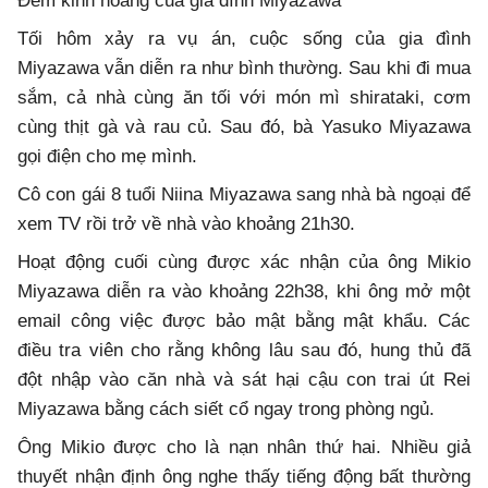
Đêm kinh hoàng của gia đình Miyazawa
Tối hôm xảy ra vụ án, cuộc sống của gia đình
Miyazawa vẫn diễn ra như bình thường. Sau khi đi mua
sắm, cả nhà cùng ăn tối với món mì shirataki, cơm
cùng thịt gà và rau củ. Sau đó, bà Yasuko Miyazawa
gọi điện cho mẹ mình.
Cô con gái 8 tuổi Niina Miyazawa sang nhà bà ngoại để
xem TV rồi trở về nhà vào khoảng 21h30.
Hoạt động cuối cùng được xác nhận của ông Mikio
Miyazawa diễn ra vào khoảng 22h38, khi ông mở một
email công việc được bảo mật bằng mật khẩu. Các
điều tra viên cho rằng không lâu sau đó, hung thủ đã
đột nhập vào căn nhà và sát hại cậu con trai út Rei
Miyazawa bằng cách siết cổ ngay trong phòng ngủ.
Ông Mikio được cho là nạn nhân thứ hai. Nhiều giả
thuyết nhận định ông nghe thấy tiếng động bất thường