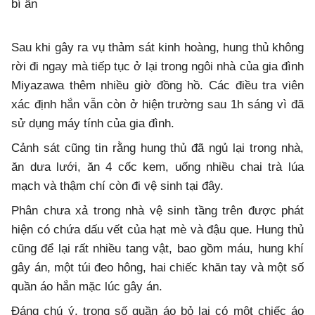
bí ẩn
Sau khi gây ra vụ thảm sát kinh hoàng, hung thủ không
rời đi ngay mà tiếp tục ở lại trong ngôi nhà của gia đình
Miyazawa thêm nhiều giờ đồng hồ. Các điều tra viên
xác định hắn vẫn còn ở hiện trường sau 1h sáng vì đã
sử dụng máy tính của gia đình.
Cảnh sát cũng tin rằng hung thủ đã ngủ lại trong nhà,
ăn dưa lưới, ăn 4 cốc kem, uống nhiều chai trà lúa
mạch và thậm chí còn đi vệ sinh tại đây.
Phân chưa xả trong nhà vệ sinh tầng trên được phát
hiện có chứa dấu vết của hạt mè và đậu que. Hung thủ
cũng để lại rất nhiều tang vật, bao gồm máu, hung khí
gây án, một túi đeo hông, hai chiếc khăn tay và một số
quần áo hắn mặc lúc gây án.
Đáng chú ý, trong số quần áo bỏ lại có một chiếc áo