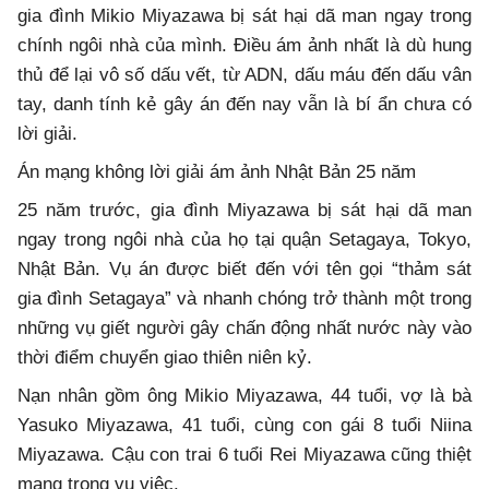
gia đình Mikio Miyazawa bị sát hại dã man ngay trong
chính ngôi nhà của mình. Điều ám ảnh nhất là dù hung
thủ để lại vô số dấu vết, từ ADN, dấu máu đến dấu vân
tay, danh tính kẻ gây án đến nay vẫn là bí ẩn chưa có
lời giải.
Án mạng không lời giải ám ảnh Nhật Bản 25 năm
25 năm trước, gia đình Miyazawa bị sát hại dã man
ngay trong ngôi nhà của họ tại quận Setagaya, Tokyo,
Nhật Bản. Vụ án được biết đến với tên gọi “thảm sát
gia đình Setagaya” và nhanh chóng trở thành một trong
những vụ giết người gây chấn động nhất nước này vào
thời điểm chuyển giao thiên niên kỷ.
Nạn nhân gồm ông Mikio Miyazawa, 44 tuổi, vợ là bà
Yasuko Miyazawa, 41 tuổi, cùng con gái 8 tuổi Niina
Miyazawa. Cậu con trai 6 tuổi Rei Miyazawa cũng thiệt
mạng trong vụ việc.