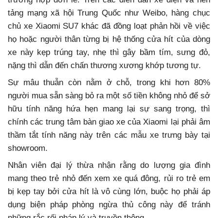
tảng mạng xã hội Trung Quốc như Weibo, hàng chục
chủ xe Xiaomi SU7 khác đã đồng loạt phản hồi về việc
họ hoặc người thân từng bị hệ thống cửa hít của dòng
xe này kẹp trúng tay, nhẹ thì gây bầm tím, sưng đỏ,
nặng thì dẫn đến chấn thương xương khớp tương tự.
Sự mâu thuẫn còn nằm ở chỗ, trong khi hơn 80%
người mua sẵn sàng bỏ ra một số tiền không nhỏ để sở
hữu tính năng hứa hẹn mang lại sự sang trọng, thì
chính các trung tâm bàn giao xe của Xiaomi lại phải âm
thầm tắt tính năng này trên các mẫu xe trưng bày tại
showroom.
Nhân viên đại lý thừa nhận rằng do lượng gia đình
mang theo trẻ nhỏ đến xem xe quá đông, rủi ro trẻ em
bị kẹp tay bởi cửa hít là vô cùng lớn, buộc họ phải áp
dụng biện pháp phòng ngừa thủ công này để tránh
những rắc rối pháp lý và truyền thông.