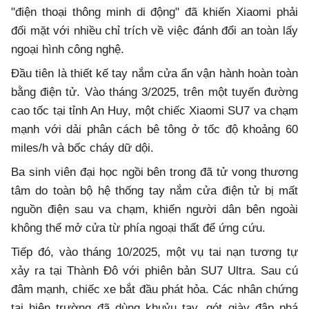
"điện thoại thông minh di động" đã khiến Xiaomi phải
đối mặt với nhiều chỉ trích về việc đánh đổi an toàn lấy
ngoại hình công nghệ.
Đầu tiên là thiết kế tay nắm cửa ẩn vận hành hoàn toàn
bằng điện tử. Vào tháng 3/2025, trên một tuyến đường
cao tốc tại tỉnh An Huy, một chiếc Xiaomi SU7 va chạm
mạnh với dải phân cách bê tông ở tốc độ khoảng 60
miles/h và bốc cháy dữ dội.
Ba sinh viên đại học ngồi bên trong đã tử vong thương
tâm do toàn bộ hệ thống tay nắm cửa điện tử bị mất
nguồn điện sau va chạm, khiến người dân bên ngoài
không thể mở cửa từ phía ngoại thất để ứng cứu.
Tiếp đó, vào tháng 10/2025, một vụ tai nạn tương tự
xảy ra tại Thành Đô với phiên bản SU7 Ultra. Sau cú
đâm mạnh, chiếc xe bắt đầu phát hỏa. Các nhân chứng
tại hiện trường đã dùng khuỷu tay, gót giày đập phá