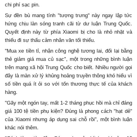
chi phí sạc pin.
Sự đền bù mang tính "tượng trưng" này ngay lập tức
hứng chịu làn sóng tranh cãi từ dư luận Trung Quốc.
Quyết định này từ phía Xiaomi bị cho là nhỏ nhặt và
thiếu đi sự thấu cảm nhân văn tối thiểu.
"Mua xe tiền tỉ, nhận công nghệ tương lai, đổi lại bằng
thẻ giảm giá mua củ sạc”, một trong những bình luận
trên mạng xã hội Trung Quốc cho biết. Nhiều người gọi
đây là màn xử lý khủng hoảng truyền thông khó hiểu vì
số tiền quá ít ỏi so với tổn thương thực tế của khách
hàng.
"Gãy một ngón tay, mất 1-2 tháng phục hồi mà chỉ đáng
giá 100 tệ tiền phụ kiện? Đúng là phong cách "hạt dẻ"
của Xiaomi nhưng áp dụng sai chỗ rồi”, một bình luận
khác nói thêm.