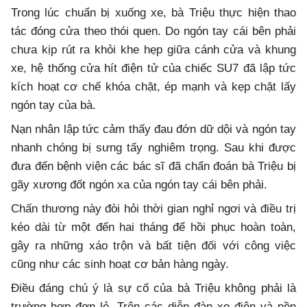
Trong lúc chuẩn bị xuống xe, bà Triệu thực hiện thao
tác đóng cửa theo thói quen. Do ngón tay cái bên phải
chưa kịp rút ra khỏi khe hẹp giữa cánh cửa và khung
xe, hệ thống cửa hít điện tử của chiếc SU7 đã lập tức
kích hoạt cơ chế khóa chặt, ép mạnh và kẹp chặt lấy
ngón tay của bà.
Nạn nhân lập tức cảm thấy đau đớn dữ dội và ngón tay
nhanh chóng bị sưng tấy nghiêm trọng. Sau khi được
đưa đến bệnh viện các bác sĩ đã chẩn đoán bà Triệu bị
gãy xương đốt ngón xa của ngón tay cái bên phải.
Chấn thương này đòi hỏi thời gian nghỉ ngơi và điều trị
kéo dài từ một đến hai tháng để hồi phục hoàn toàn,
gây ra những xáo trộn và bất tiện đối với công việc
cũng như các sinh hoạt cơ bản hàng ngày.
Điều đáng chú ý là sự cố của bà Triệu không phải là
trường hợp đơn lẻ. Trên các diễn đàn xe điện và nền