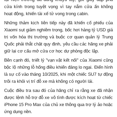
cửa kính trong tuyệt vọng vì tay nắm cửa ẩn không
hoạt động, khiến tài xế tử vong trong cabin.
Những thảm kịch liên tiếp này đã khiến cổ phiếu của
Xiaomi sụt giảm nghiêm trọng, bốc hơi hàng tỷ USD giá
trị vốn hóa thị trường và buộc cơ quan quản lý Trung
Quốc phải thắt chặt quy định, yêu cầu các hãng xe phải
giữ lại cơ cấu mở cửa cơ học dự phòng độc lập.
Bên cạnh đó, triết lý "vạn vật kết nối" của Xiaomi cũng
bộc lộ những lỗ hổng điều khiển đáng lo ngại. Điển hình
là sự cố vào tháng 10/2025, khi một chiếc SU7 tự động
trôi ra khỏi vị trí đỗ xe mà không có người lái.
Cuộc điều tra sau đó của hãng chỉ ra rằng xe đã nhận
được lệnh hỗ trợ đỗ xe vô tình được kích hoạt từ chiếc
iPhone 15 Pro Max của chủ xe thông qua trợ lý ảo hoặc
ứng dụng nền.