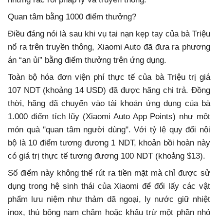
Quan tâm bằng 1000 điểm thưởng?
Điều đáng nói là sau khi vụ tai nạn kẹp tay của bà Triệu
nổ ra trên truyền thông, Xiaomi Auto đã đưa ra phương
án “an ủi” bằng điểm thưởng trên ứng dụng.
Toàn bộ hóa đơn viện phí thực tế của bà Triệu trị giá
107 NDT (khoảng 14 USD) đã được hãng chi trả. Đồng
thời, hãng đã chuyển vào tài khoản ứng dụng của bà
1.000 điểm tích lũy (Xiaomi Auto App Points) như một
món quà "quan tâm người dùng". Với tỷ lệ quy đổi nội
bộ là 10 điểm tương đương 1 NDT, khoản bồi hoàn này
có giá trị thực tế tương đương 100 NDT (khoảng $13).
Số điểm này không thể rút ra tiền mặt mà chỉ được sử
dụng trong hệ sinh thái của Xiaomi để đổi lấy các vật
phẩm lưu niệm như thảm dã ngoại, ly nước giữ nhiệt
inox, thú bông nam châm hoặc khấu trừ một phần nhỏ