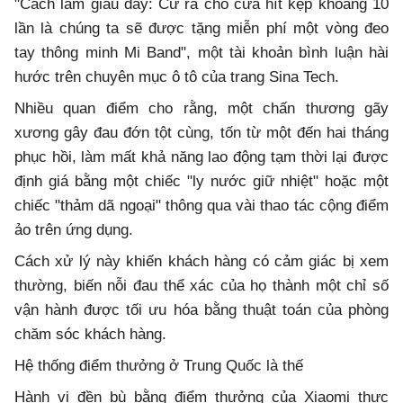
"Cách làm giàu đây: Cứ ra cho cửa hít kẹp khoảng 10
lần là chúng ta sẽ được tặng miễn phí một vòng đeo
tay thông minh Mi Band", một tài khoản bình luận hài
hước trên chuyên mục ô tô của trang Sina Tech.
Nhiều quan điểm cho rằng, một chấn thương gãy
xương gây đau đớn tột cùng, tốn từ một đến hai tháng
phục hồi, làm mất khả năng lao động tạm thời lại được
định giá bằng một chiếc "ly nước giữ nhiệt" hoặc một
chiếc "thảm dã ngoại" thông qua vài thao tác cộng điểm
ảo trên ứng dụng.
Cách xử lý này khiến khách hàng có cảm giác bị xem
thường, biến nỗi đau thể xác của họ thành một chỉ số
vận hành được tối ưu hóa bằng thuật toán của phòng
chăm sóc khách hàng.
Hệ thống điểm thưởng ở Trung Quốc là thế
Hành vi đền bù bằng điểm thưởng của Xiaomi thực