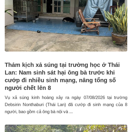
Thảm kịch xả súng tại trường học ở Thái
Lan: Nam sinh sát hại ông bà trước khi
cướp đi nhiều sinh mạng, nâng tổng số
người chết lên 8
Vụ xả súng kinh hoàng xảy ra ngày 07/08/2026 tại trường
Debsirin Nonthaburi (Thái Lan) đã cướp đi sinh mạng của 8
người, bao gồm cả ông bà nội và ...