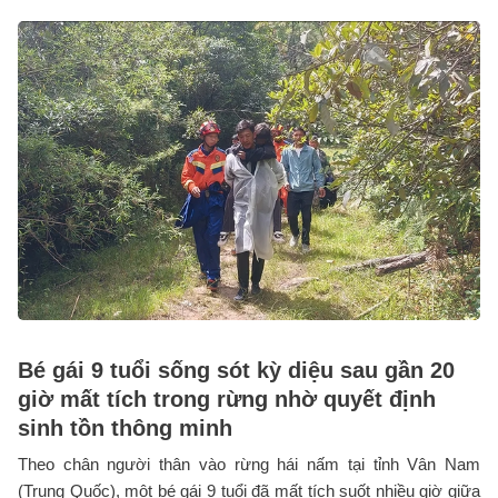
Bé gái 9 tuổi sống sót kỳ diệu sau gần 20
giờ mất tích trong rừng nhờ quyết định
sinh tồn thông minh
Theo chân người thân vào rừng hái nấm tại tỉnh Vân Nam
(Trung Quốc), một bé gái 9 tuổi đã mất tích suốt nhiều giờ giữa