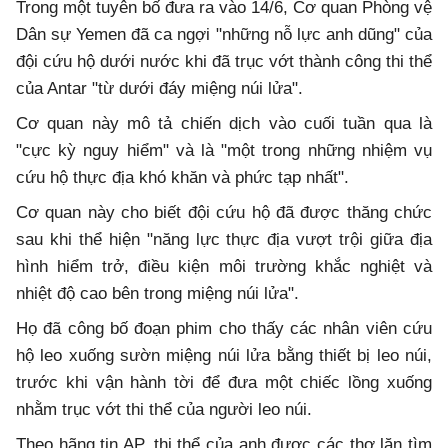
Trong một tuyên bố đưa ra vào 14/6, Cơ quan Phòng vệ
Dân sự Yemen đã ca ngợi "những nỗ lực anh dũng" của
đội cứu hộ dưới nước khi đã trục vớt thành công thi thể
của Antar "từ dưới đáy miệng núi lửa".
Cơ quan này mô tả chiến dịch vào cuối tuần qua là
"cực kỳ nguy hiểm" và là "một trong những nhiệm vụ
cứu hộ thực địa khó khăn và phức tạp nhất".
Cơ quan này cho biết đội cứu hộ đã được thăng chức
sau khi thể hiện "năng lực thực địa vượt trội giữa địa
hình hiểm trở, điều kiện môi trường khắc nghiệt và
nhiệt độ cao bên trong miệng núi lửa".
Họ đã công bố đoạn phim cho thấy các nhân viên cứu
hộ leo xuống sườn miệng núi lửa bằng thiết bị leo núi,
trước khi vận hành tời để đưa một chiếc lồng xuống
nhằm trục vớt thi thể của người leo núi.
Theo hãng tin AP, thi thể của anh được các thợ lặn tìm