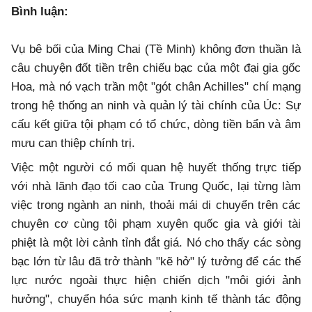
Bình luận:
Vụ bê bối của Ming Chai (Tề Minh) không đơn thuần là
câu chuyện đốt tiền trên chiếu bạc của một đại gia gốc
Hoa, mà nó vạch trần một "gót chân Achilles" chí mạng
trong hệ thống an ninh và quản lý tài chính của Úc: Sự
cấu kết giữa tội phạm có tổ chức, dòng tiền bẩn và âm
mưu can thiệp chính trị.
Việc một người có mối quan hệ huyết thống trực tiếp
với nhà lãnh đạo tối cao của Trung Quốc, lại từng làm
việc trong ngành an ninh, thoải mái di chuyển trên các
chuyên cơ cùng tội phạm xuyên quốc gia và giới tài
phiệt là một lời cảnh tỉnh đắt giá. Nó cho thấy các sòng
bạc lớn từ lâu đã trở thành "kẽ hở" lý tưởng để các thế
lực nước ngoài thực hiện chiến dịch "môi giới ảnh
hưởng", chuyển hóa sức mạnh kinh tế thành tác động