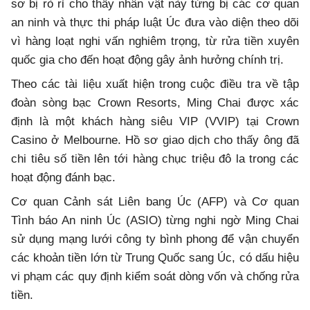
sơ bị rò rỉ cho thấy nhân vật này từng bị các cơ quan
an ninh và thực thi pháp luật Úc đưa vào diện theo dõi
vì hàng loạt nghi vấn nghiêm trọng, từ rửa tiền xuyên
quốc gia cho đến hoạt động gây ảnh hưởng chính trị.
Theo các tài liệu xuất hiện trong cuộc điều tra về tập
đoàn sòng bạc Crown Resorts, Ming Chai được xác
định là một khách hàng siêu VIP (VVIP) tại Crown
Casino ở Melbourne. Hồ sơ giao dịch cho thấy ông đã
chi tiêu số tiền lên tới hàng chục triệu đô la trong các
hoạt động đánh bạc.
Cơ quan Cảnh sát Liên bang Úc (AFP) và Cơ quan
Tình báo An ninh Úc (ASIO) từng nghi ngờ Ming Chai
sử dụng mạng lưới công ty bình phong để vận chuyển
các khoản tiền lớn từ Trung Quốc sang Úc, có dấu hiệu
vi phạm các quy định kiểm soát dòng vốn và chống rửa
tiền.