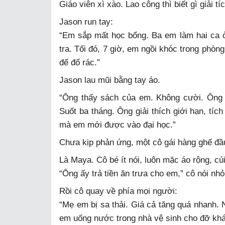
Giáo viên xì xào. Lao công thì biết gì giải tí
Jason run tay:
“Em sắp mất học bổng. Ba em làm hai ca ở
tra. Tối đó, 7 giờ, em ngồi khóc trong phòn
để đổ rác.”
Jason lau mũi bằng tay áo.
“Ông thấy sách của em. Không cười. Ông n
Suốt ba tháng. Ông giải thích giới hạn, tíc
mà em mới được vào đại học.”
Chưa kịp phản ứng, một cô gái hàng ghế đầ
Là Maya. Cô bé ít nói, luôn mặc áo rộng, cú
“Ông ấy trả tiền ăn trưa cho em,” cô nói nhỏ
Rồi cô quay về phía mọi người:
“Mẹ em bị sa thải. Giá cả tăng quá nhanh. 
em uống nước trong nhà vệ sinh cho đỡ khá