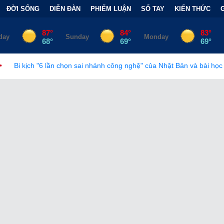
ĐỜI SỐNG
DIỄN ĐÀN
PHIẾM LUẬN
SỔ TAY
KIẾN THỨC
chọn sai nhánh công nghệ" của Nhật Bản và bài học đắt giá
•
Bẫy 