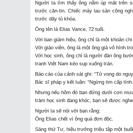
Người ta tìm thấy ông nằm úp mặt trên s
trước căn-tin. Chiếc máy lau sàn công ng
trước dãy tủ khóa.
Ông tên là Elias Vance, 72 tuổi.
Với ban giám hiệu, ông chỉ là một khoản chi
Với giáo viên, ông là một ông già vô hình t
Với học sinh, ông chỉ là người đàn ông bướ
tranh Việt Nam kéo sụp xuống trán.
Báo cáo của cảnh sát ghi: “Tử vong do nguy
Bác sĩ pháp y kết luận: “Ngừng tim cấp tính.
Nhưng nếu hôm đó bạn đứng dưới cơn mưa 
trăm học sinh đang khóc, bạn sẽ được nghe
Người ta sẽ nói với bạn rằng:
Ông Elias chết vì ông quá đơn độc.
Sáng thứ Tư, hiệu trưởng triệu tập một buổi