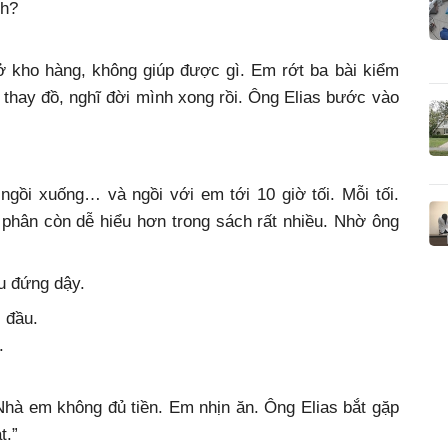
ch?
 kho hàng, không giúp được gì. Em rớt ba bài kiểm
g thay đồ, nghĩ đời mình xong rồi. Ông Elias bước vào
gồi xuống… và ngồi với em tới 10 giờ tối. Mỗi tối.
h phân còn dễ hiểu hơn trong sách rất nhiều. Nhờ ông
u đứng dậy.
i đầu.
.
Nhà em không đủ tiền. Em nhịn ăn. Ông Elias bắt gặp
t.”