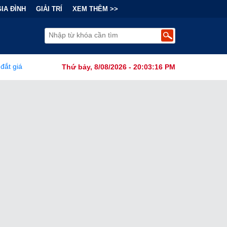
GIA ĐÌNH
GIẢI TRÍ
XEM THÊM >>
Tài Chính Đằng Sau "Cơn Sốt" Trà Sữa Nhượng Quyền: Lợi Nhuận Th
Thứ bảy, 8/08/2026 - 20:03:17 PM