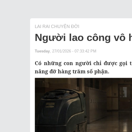
LAI RAI CHUYỆN ĐỜI
Người lao công vô h
Tuesday
, 27/01/2026 - 07:33:42 PM
Có những con người chỉ được gọi t
nâng đỡ hàng trăm số phận.