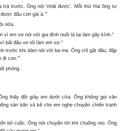
trả trước. Ông nói ‘nhặt được’. Mỗi thứ Hai ông tự
 được đâu con gái à.’”
ồi nữa.
 vì em sợ nói với gia đình nuôi là lại làm gãy kính.”
vì bãi đậu xe tối làm em sợ.”
h trước khi dám nói với ba mẹ. Ông chỉ gật đầu, đập
 đi con.’”
ối phòng.
. Ông thấy đôi giày em dưới cửa. Ông không gọi văn
xuống sàn bẩn và kể cho em nghe chuyện chiến tranh
ốn bỏ cuộc. Ông nói chuyện tới khi chuông reo. Ông
 đã cứu mạng em.”