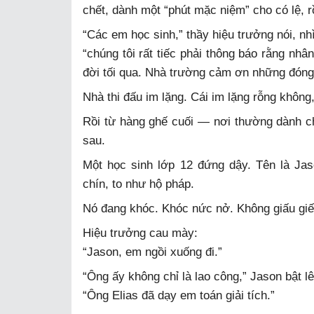
chết, dành một “phút mặc niệm” cho có lệ, r
“Các em học sinh,” thầy hiệu trưởng nói, nhì
“chúng tôi rất tiếc phải thông báo rằng nh
đời tối qua. Nhà trường cảm ơn những đóng 
Nhà thi đấu im lặng. Cái im lặng rỗng không
Rồi từ hàng ghế cuối — nơi thường dành c
sau.
Một học sinh lớp 12 đứng dậy. Tên là Ja
chín, to như hộ pháp.
Nó đang khóc. Khóc nức nở. Không giấu gi
Hiệu trưởng cau mày:
“Jason, em ngồi xuống đi.”
“Ông ấy không chỉ là lao công,” Jason bật l
“Ông Elias đã dạy em toán giải tích.”