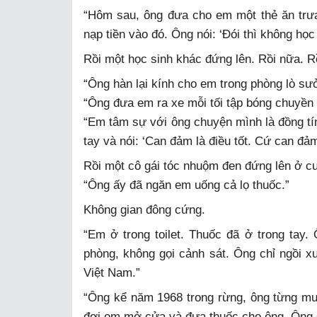
“Hôm sau, ông đưa cho em một thẻ ăn trưa 
nạp tiền vào đó. Ông nói: ‘Đói thì không học
Rồi một học sinh khác đứng lên. Rồi nữa. R
“Ông hàn lại kính cho em trong phòng lò sưởi
“Ông đưa em ra xe mỗi tối tập bóng chuyền 
“Em tâm sự với ông chuyện mình là đồng tín
tay và nói: ‘Can đảm là điều tốt. Cứ can đảm
Rồi một cô gái tóc nhuộm đen đứng lên ở cu
“Ông ấy đã ngăn em uống cả lọ thuốc.”
Không gian đông cứng.
“Em ở trong toilet. Thuốc đã ở trong tay
phòng, không gọi cảnh sát. Ông chỉ ngồi 
Việt Nam.”
“Ông kể năm 1968 trong rừng, ông từng mu
đợi em mở cửa và đưa thuốc cho ông. Ông