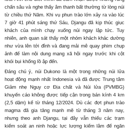
chấn sâu và nghe thấy âm thanh bất thường từ lòng núi
từ chiều thứ Năm. Khi vụ phun trào lớn xảy ra vào lúc
7 giờ 41 phút sáng thứ Sáu, Djangu đã kịp thúc giục
khách của mình chạy xuống núi ngay lập tức. Tuy
nhiên, anh quan sát thấy một nhóm khách khác dường
như vừa lên tới đỉnh và đang mải mê quay phim chụp
ảnh để làm nội dung mạng xã hội ngay trước khi cột
khói bụi khổng lồ ập đến.
Đáng chú ý, núi Dukono là một trong những núi lửa
hoạt động mạnh nhất Indonesia và đã được Trung tâm
Giảm nhẹ Nguy cơ Địa chất và Núi lửa (PVMBG)
khuyến cáo không được tiếp cận trong bán kính 4 km
(2,5 dặm) kể từ tháng 12/2024. Dù các đợt phun trào
magma đã gia tăng mạnh mẽ từ tháng 3 năm nay,
nhưng theo anh Djangu, tại đây vẫn thiếu các trạm
kiểm soát an ninh hoặc lực lượng kiểm lâm để ngăn