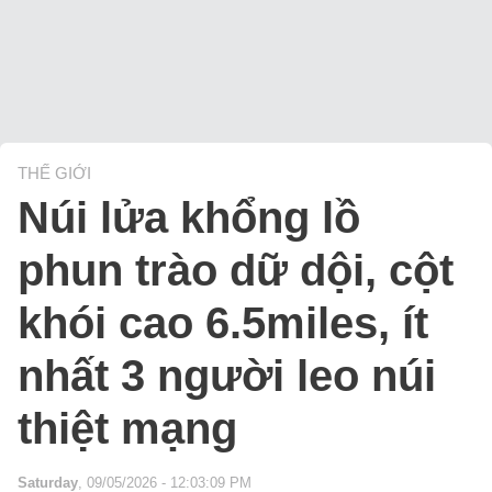
THẾ GIỚI
Núi lửa khổng lồ
phun trào dữ dội, cột
khói cao 6.5miles, ít
nhất 3 người leo núi
thiệt mạng
Saturday
, 09/05/2026 - 12:03:09 PM