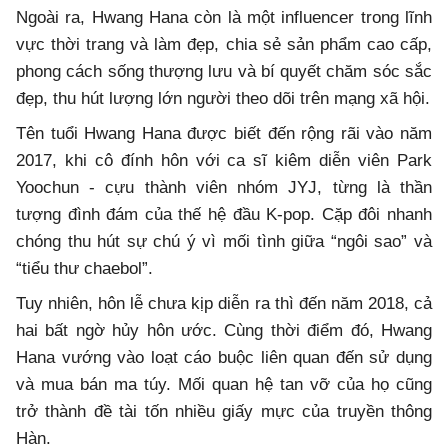
Ngoài ra, Hwang Hana còn là một influencer trong lĩnh
vực thời trang và làm đẹp, chia sẻ sản phẩm cao cấp,
phong cách sống thượng lưu và bí quyết chăm sóc sắc
đẹp, thu hút lượng lớn người theo dõi trên mạng xã hội.
Tên tuổi Hwang Hana được biết đến rộng rãi vào năm
2017, khi cô đính hôn với ca sĩ kiêm diễn viên Park
Yoochun - cựu thành viên nhóm JYJ, từng là thần
tượng đình đám của thế hệ đầu K-pop. Cặp đôi nhanh
chóng thu hút sự chú ý vì mối tình giữa “ngôi sao” và
“tiểu thư chaebol”.
Tuy nhiên, hôn lễ chưa kịp diễn ra thì đến năm 2018, cả
hai bất ngờ hủy hôn ước. Cùng thời điểm đó, Hwang
Hana vướng vào loạt cáo buộc liên quan đến sử dụng
và mua bán ma túy. Mối quan hệ tan vỡ của họ cũng
trở thành đề tài tốn nhiều giấy mực của truyền thông
Hàn.