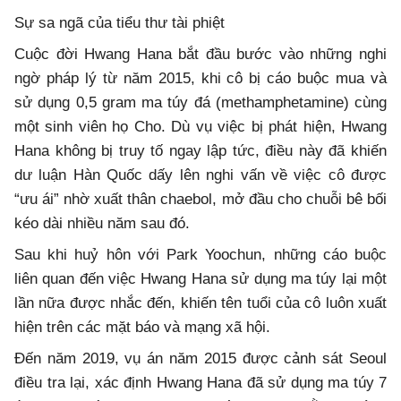
Sự sa ngã của tiểu thư tài phiệt
Cuộc đời Hwang Hana bắt đầu bước vào những nghi
ngờ pháp lý từ năm 2015, khi cô bị cáo buộc mua và
sử dụng 0,5 gram ma túy đá (methamphetamine) cùng
một sinh viên họ Cho. Dù vụ việc bị phát hiện, Hwang
Hana không bị truy tố ngay lập tức, điều này đã khiến
dư luận Hàn Quốc dấy lên nghi vấn về việc cô được
“ưu ái” nhờ xuất thân chaebol, mở đầu cho chuỗi bê bối
kéo dài nhiều năm sau đó.
Sau khi huỷ hôn với Park Yoochun, những cáo buộc
liên quan đến việc Hwang Hana sử dụng ma túy lại một
lần nữa được nhắc đến, khiến tên tuổi của cô luôn xuất
hiện trên các mặt báo và mạng xã hội.
Đến năm 2019, vụ án năm 2015 được cảnh sát Seoul
điều tra lại, xác định Hwang Hana đã sử dụng ma túy 7