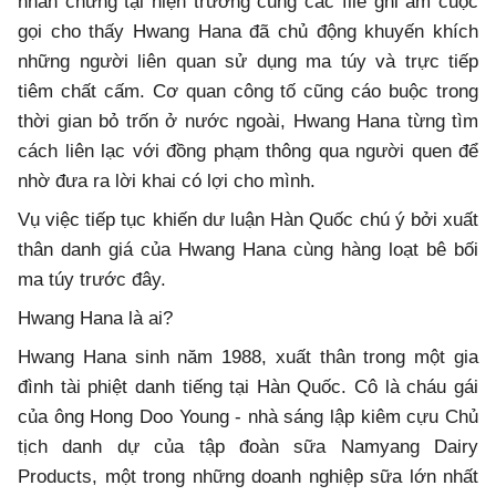
nhân chứng tại hiện trường cùng các file ghi âm cuộc
gọi cho thấy Hwang Hana đã chủ động khuyến khích
những người liên quan sử dụng ma túy và trực tiếp
tiêm chất cấm. Cơ quan công tố cũng cáo buộc trong
thời gian bỏ trốn ở nước ngoài, Hwang Hana từng tìm
cách liên lạc với đồng phạm thông qua người quen để
nhờ đưa ra lời khai có lợi cho mình.
Vụ việc tiếp tục khiến dư luận Hàn Quốc chú ý bởi xuất
thân danh giá của Hwang Hana cùng hàng loạt bê bối
ma túy trước đây.
Hwang Hana là ai?
Hwang Hana sinh năm 1988, xuất thân trong một gia
đình tài phiệt danh tiếng tại Hàn Quốc. Cô là cháu gái
của ông Hong Doo Young - nhà sáng lập kiêm cựu Chủ
tịch danh dự của tập đoàn sữa Namyang Dairy
Products, một trong những doanh nghiệp sữa lớn nhất