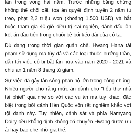
lần trong vòng hai năm. Trước những bằng chứng
không thể chối cãi, tòa án quyết định tuyên 2 năm tù
treo, phạt 2,2 triệu won (khoảng 1,500 USD) và bắt
buộc tham gia 40 giờ điều trị cai nghiện, đánh dấu lần
kết án đầu tiên trong chuỗi bê bối kéo dài của cô ta.
Dù đang trong thời gian quản chế, Hwang Hana tái
phạm sử dụng ma túy đá và các loại thuốc hướng thần,
dẫn tới việc cô bị bắt lần nữa vào năm 2020 - 2021 và
chịu án 1 năm 8 tháng tù giam.
Sự việc đã gây làn sóng phẫn nộ lớn trong công chúng.
Nhiều người cho rằng mức án dành cho “tiểu thư nhà
tài phiệt” quá nhẹ so với các vụ án ma túy khác, đặc
biệt trong bối cảnh Hàn Quốc vốn rất nghiêm khắc với
tội danh này. Tuy nhiên, cảnh sát và phía Namyang
Dairy đều khẳng định không có chuyện Hwang được ưu
ái hay bao che nhờ gia thế.