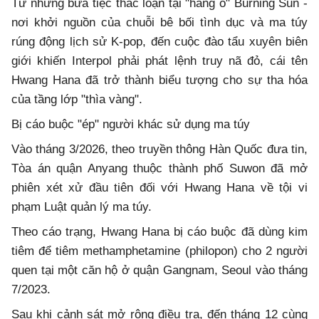
Từ những bữa tiệc thác loạn tại "hang ổ" Burning Sun -
nơi khởi nguồn của chuỗi bê bối tình dục và ma túy
rúng động lịch sử K-pop, đến cuộc đào tẩu xuyên biên
giới khiến Interpol phải phát lệnh truy nã đỏ, cái tên
Hwang Hana đã trở thành biểu tượng cho sự tha hóa
của tầng lớp "thìa vàng".
Bị cáo buộc "ép" người khác sử dụng ma túy
Vào tháng 3/2026, theo truyền thông Hàn Quốc đưa tin,
Tòa án quận Anyang thuộc thành phố Suwon đã mở
phiên xét xử đầu tiên đối với Hwang Hana về tội vi
phạm Luật quản lý ma túy.
Theo cáo trạng, Hwang Hana bị cáo buộc đã dùng kim
tiêm để tiêm methamphetamine (philopon) cho 2 người
quen tại một căn hộ ở quận Gangnam, Seoul vào tháng
7/2023.
Sau khi cảnh sát mở rộng điều tra, đến tháng 12 cùng