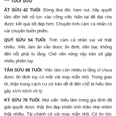
*** TUỔI SỬU
ẤT SỬU 42 TUỔI
: Đừng đua đòi, ham vui, hãy quyết
tâm dồn hết nỗ lực vào công việc hiện tại để đạt cho
được kết quả tốt đẹp hơn. Chuyện tình cảm cá nhân có
vài chuyện buồn phiền.
QUÝ SỬU 54 TUỔI
: Tình cảm cá nhân vui vẻ thật
nhiều. Việc làm ăn vẫn được ổn định, tiền bạc không
đến nỗi phải lo lắng. Chớ nên nóng nảy kẻo sẽ gặp
nhiều phiền lụy.
TÂN SỬU 66 TUỔI
: Việc làm còn nhiều lo lắng vì chưa
được ổn định tuy có một vài may mắn nhỏ. Trong giao
tế, thận trọng cách cư xử kẻo dễ đi đến chỗ bị hiểu lầm
gây xích mích vô lý.
KỶ SỬU 78 TUỔI
: Mọi việc hiểu lầm trong gia đình đã
giải quyết được thật êm đẹp khiến tinh thần nhẹ nhõm
thật nhiều. Tài chánh có vài may mắn nhỏ. Có tin tức