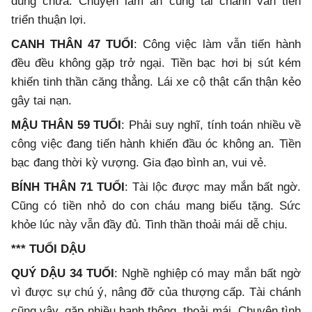
đúng chưa. Chuyện làm ăn cùng tài chánh vẫn tiến
triển thuận lợi.
CANH THÂN 47 TUỔI
: Công việc làm vẫn tiến hành
đều đều không gặp trở ngại. Tiền bạc hơi bị sút kém
khiến tinh thần căng thẳng. Lái xe cộ thật cẩn thận kẻo
gây tai nạn.
MẬU THÂN 59 TUỔI
: Phải suy nghĩ, tính toán nhiều về
công việc đang tiến hành khiến đầu óc không an. Tiền
bạc đang thời kỳ vượng. Gia đạo bình an, vui vẻ.
BÍNH THÂN 71 TUỔI
: Tài lộc được may mắn bất ngờ.
Cũng có tiền nhỏ do con cháu mang biếu tặng. Sức
khỏe lúc này vẫn đầy đủ. Tinh thần thoải mái dễ chịu.
*** TUỔI DẬU
QUÝ DẬU 34 TUỔI
: Nghề nghiệp có may mắn bất ngờ
vì được sự chú ý, nâng đỡ của thượng cấp. Tài chánh
cũng vậy, gặp nhiều hanh thông, thoải mái. Chuyện tình