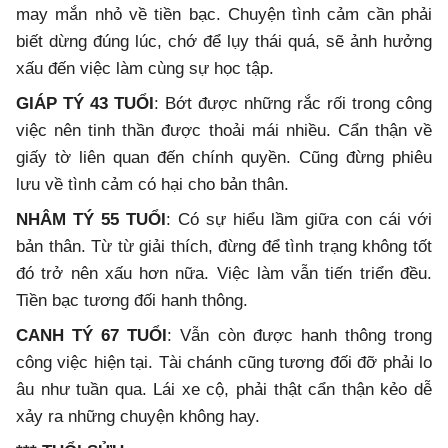
may mắn nhỏ về tiền bạc. Chuyện tình cảm cần phải
biết dừng đúng lúc, chớ để lụy thái quá, sẽ ảnh hưởng
xấu đến việc làm cùng sự học tập.
GIÁP TÝ 43 TUỔI
: Bớt được những rắc rối trong công
việc nên tinh thần được thoải mái nhiều. Cẩn thận về
giấy tờ liên quan đến chính quyền. Cũng đừng phiêu
lưu về tình cảm có hại cho bản thân.
NHÂM TÝ 55 TUỔI
: Có sự hiểu lầm giữa con cái với
bản thân. Từ từ giải thích, đừng để tình trạng không tốt
đó trở nên xấu hơn nữa. Việc làm vẫn tiến triển đều.
Tiền bạc tương đối hanh thông.
CANH TÝ 67 TUỔI
: Vẫn còn được hanh thông trong
công việc hiện tại. Tài chánh cũng tương đối đỡ phải lo
âu như tuần qua. Lái xe cộ, phải thật cẩn thận kẻo dễ
xảy ra những chuyện không hay.