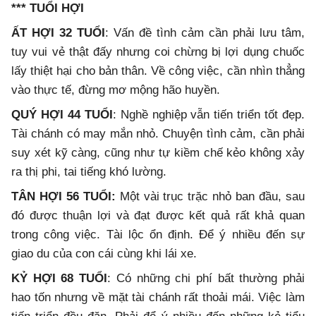
*** TUỔI HỢI
ẤT HỢI 32 TUỔI
: Vấn đề tình cảm cần phải lưu tâm,
tuy vui vẻ thật đấy nhưng coi chừng bị lợi dụng chuốc
lấy thiệt hại cho bản thân. Về công việc, cần nhìn thẳng
vào thực tế, đừng mơ mộng hão huyền.
QUÝ HỢI 44 TUỔI
: Nghề nghiệp vẫn tiến triển tốt đẹp.
Tài chánh có may mắn nhỏ. Chuyện tình cảm, cần phải
suy xét kỹ càng, cũng như tự kiềm chế kẻo không xảy
ra thị phi, tai tiếng khó lường.
TÂN HỢI 56 TUỔI:
Một vài trục trặc nhỏ ban đầu, sau
đó được thuận lợi và đạt được kết quả rất khả quan
trong công việc. Tài lộc ổn định. Để ý nhiều đến sự
giao du của con cái cùng khi lái xe.
KỶ HỢI 68 TUỔI
: Có những chi phí bất thường phải
hao tốn nhưng về mặt tài chánh rất thoải mái. Việc làm