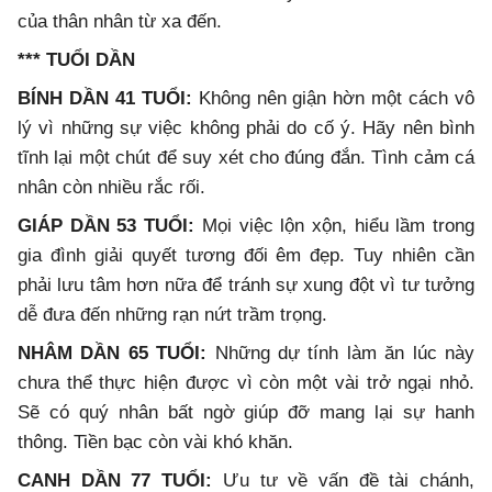
của thân nhân từ xa đến.
*** TUỔI DẦN
BÍNH DẦN 41 TUỔI:
Không nên giận hờn một cách vô
lý vì những sự việc không phải do cố ý. Hãy nên bình
tĩnh lại một chút để suy xét cho đúng đắn. Tình cảm cá
nhân còn nhiều rắc rối.
GIÁP DẦN 53 TUỔI
:
Mọi việc lộn xộn, hiểu lầm trong
gia đình giải quyết tương đối êm đẹp. Tuy nhiên cần
phải lưu tâm hơn nữa để tránh sự xung đột vì tư tưởng
dễ đưa đến những rạn nứt trầm trọng.
NHÂM DẦN 65 TUỔI:
Những dự tính làm ăn lúc này
chưa thể thực hiện được vì còn một vài trở ngại nhỏ.
Sẽ có quý nhân bất ngờ giúp đỡ mang lại sự hanh
thông. Tiền bạc còn vài khó khăn.
CANH DẦN 77 TUỔI
:
Ưu tư về vấn đề tài chánh,