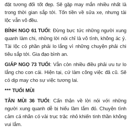
đặt tương đối tốt đẹp. Sẽ gặp may mắn nhiều nhất là
trong thời gian sắp tới. Tốn tiền về sửa xe, nhưng tài
lộc vẫn vô đều.
BÍNH NGỌ 61 TUỔI
: Đừng bực tức những người xung
quanh làm chi, những lời nói chỉ là vô tình, không ác ý.
Tài lộc có phần phải lo lắng vì những chuyện phải chi
tiêu sắp tới. Gia đạo bình an.
GIÁP NGỌ 73 TUỔI
: Vẫn còn nhiều điều phải ưu tư lo
lắng cho con cái. Hiện tại, cứ làm công việc đã cũ. Sẽ
có dịp may cho sự việc tương lai.
*** TUỔI MÙI
TÂN MÙI 36 TUỔI
: Cẩn thận về lời nói với những
người xung quanh dễ bị hiểu lầm lắm đó. Chuyện tình
cảm cá nhân có vài trục trặc nhỏ khiến tinh thần không
vui lắm.