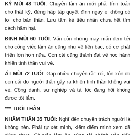
KỶ MÙI 48 TUỔI
: Chuyện làm ăn mới phải tính toán
cho thật kỹ, đừng hấp tấp quyết định ngay e không có
lợi cho bản thân. Lưu tâm kẻ tiểu nhân chưa hết tìm
cách hãm hại.
ĐINH MÙI 60 TUỔI
: Vẫn còn những may mắn đem tới
cho công việc làm ăn cũng như về tiền bạc, có cơ phát
triển lớn hơn nữa. Con cái cũng thành đạt về học hành
khiến tinh thần vui vẻ.
ẤT MÙI 72 TUỔI
: Gặp nhiều chuyện rắc rối, lộn xộn do
con cái do người thân gây ra khiến tinh thần không vui
vẻ. Công danh, sự nghiệp và tài lộc đang hồi không
được tốt lắm.
*** TUỔI THÂN
NHÂM THÂN 35 TUỔI
: Nghĩ đến chuyện trách người là
không nên. Phải tự xét mình, kiểm điểm mình xem đã