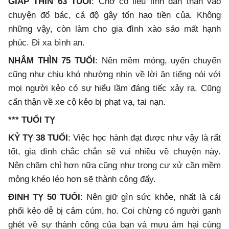
GIÁP THÌN 63 TUỔI
: Chớ có liều lĩnh dấn thân vào
chuyện đổ bác, cá độ gây tốn hao tiền của. Không
những vậy, còn làm cho gia đình xào sáo mất hạnh
phúc. Đi xa bình an.
NHÂM THÌN 75 TUỔI
: Nên mềm mỏng, uyển chuyển
cũng như chịu khó nhường nhịn về lời ăn tiếng nói với
mọi người kẻo có sự hiểu lầm đáng tiếc xảy ra. Cũng
cẩn thận về xe cộ kẻo bị phạt vạ, tai nạn.
*** TUỔI TỴ
KỶ TỴ 38 TUỔI
: Việc học hành đạt được như vậy là rất
tốt, gia đình chắc chắn sẽ vui nhiều về chuyện này.
Nên chăm chỉ hơn nữa cũng như trong cư xử cần mềm
mỏng khéo léo hơn sẽ thành công đấy.
ĐINH TỴ 50 TUỔI
: Nên giữ gìn sức khỏe, nhất là cái
phổi kẻo dễ bị cảm cúm, ho. Coi chừng có người ganh
ghét về sự thành công của bạn và mưu ám hại cùng