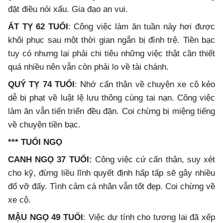
đặt điều nói xấu. Gia đạo an vui.
ẤT TỴ 62 TUỔI
: Công việc làm ăn tuần này hơi được
khôi phục sau một thời gian ngắn bị đình trệ. Tiền bạc
tuy có nhưng lại phải chi tiêu những việc thật cần thiết
quá nhiều nên vẫn còn phải lo về tài chánh.
QUÝ TỴ 74 TUỔI
: Nhớ cẩn thận về chuyện xe cộ kẻo
dễ bị phạt về luật lệ lưu thông cùng tai nạn. Công việc
làm ăn vẫn tiến triển đều đặn. Coi chừng bị miệng tiếng
về chuyện tiền bạc.
*** TUỔI NGỌ
CANH NGỌ 37 TUỔI:
Công việc cứ cẩn thận, suy xét
cho kỹ, đừng liều lĩnh quyết định hấp tấp sẽ gây nhiều
đổ vỡ đấy. Tình cảm cá nhân vẫn tốt đẹp. Coi chừng về
xe cộ.
MẬU NGỌ 49 TUỔI
: Việc dự tính cho tương lai đã xếp