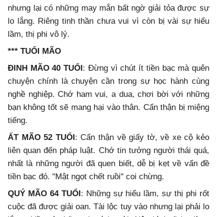
nhưng lại có những may mắn bất ngờ giải tỏa được sự
lo lắng. Riêng tinh thần chưa vui vì còn bị vài sự hiểu
lầm, thị phi vô lý.
*** TUỔI MÃO
ĐINH MÃO 40 TUỔI
: Đừng vì chút ít tiền bạc mà quên
chuyện chính là chuyện cần trong sự học hành cùng
nghề nghiệp. Chớ ham vui, a dua, chơi bời với những
bạn không tốt sẽ mang hại vào thân. Cẩn thận bị miệng
tiếng.
ẤT MÃO 52 TUỔI
: Cẩn thận về giấy tờ, về xe cộ kẻo
liên quan đến pháp luật. Chớ tin tưởng người thái quá,
nhất là những người đã quen biết, dễ bị kẹt về vấn đề
tiền bạc đó. "Mật ngọt chết ruồi" coi chừng.
QUÝ MÃO 64 TUỔI
: Những sự hiểu lầm, sự thị phi rốt
cuộc đã được giải oan. Tài lộc tuy vào nhưng lại phải lo