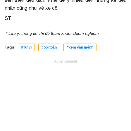
tiến triển đều đặn. Phải để ý nhiều đến những kẻ tiểu
nhân cũng như về xe cộ.
ST
* Lưu ý: thông tin chỉ để tham khảo, chiêm nghiệm
Tags
#Tử vi
#bói toán
#xem vận mệnh
Advertisement