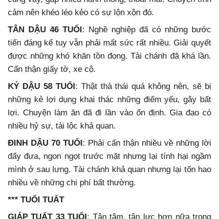
cảm nên khéo léo kẻo có sự lộn xộn đó.
TÂN DẬU 46 TUỔI
: Nghề nghiệp đã có những bước
tiến đáng kể tuy vẫn phải mất sức rất nhiều. Giải quyết
được những khó khăn tồn đọng. Tài chánh đã khá lần.
Cẩn thận giấy tờ, xe cộ.
KỶ DẬU 58 TUỔI
: Thật thà thái quá không nên, sẽ bị
những kẻ lợi dụng khai thác những điểm yếu, gây bất
lợi. Chuyện làm ăn đã đi lần vào ổn định. Gia đạo có
nhiều hỷ sự, tài lộc khả quan.
ĐINH DẬU 70 TUỔI
: Phải cẩn thận nhiều về những lời
đẩy đưa, ngon ngọt trước mặt nhưng lại tính hại ngầm
mình ở sau lưng. Tài chánh khả quan nhưng lại tốn hao
nhiều về những chi phí bất thường.
*** TUỔI TUẤT
GIÁP TUẤT 33 TUỔI
: Tận tâm, tận lực hơn nữa trong