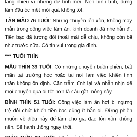
lắng nhiều vì những dự tính mới. Nên bình tĩnh, đừng
làm đầu óc mệt mỏi quá không tốt.
TÂN MÃO 76 TUỔI
: Những chuyện lộn xộn, không may
mắn trong công việc làm ăn, kinh doanh đã nhẹ hẳn đi.
Tiền bạc đã tương đối thoải mái dễ chịu, không còn bế
như trước nữa. Có tin vui trong gia đình.
*** TUỔI THÌN
MẬU THÌN 39 TUỔI
: Có những chuyện buồn phiền, bất
mãn tại trường học hoặc tại nơi làm việc khiến tinh
thần không ổn định. Cần trẫm tĩnh lại và nhẫn nhịn để
mọi chuyện qua đi tốt hơn là cáu gắt, nóng nảy.
BÍNH THÌN 51 TUỔI
: Công việc làm ăn hơi bị ngưng
trệ đôi chút khiến tiền bạc cũng ít hẳn đi. Đừng phiền
muộn về điều này để làm cho gia đạo lộn xộn không
nên. Sẽ hanh thông ngay thôi.