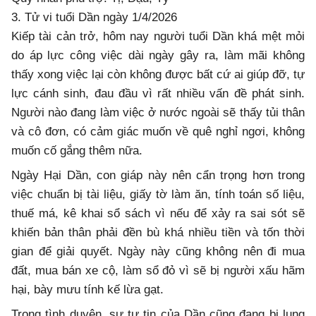
3. Tử vi tuổi Dần ngày 1/4/2026
Kiếp tài cản trở, hôm nay người tuổi Dần khá mệt mỏi
do áp lực công việc dài ngày gây ra, làm mãi không
thấy xong việc lại còn không được bất cứ ai giúp đỡ, tự
lực cánh sinh, đau đầu vì rất nhiều vấn đề phát sinh.
Người nào đang làm việc ở nước ngoài sẽ thấy tủi thân
và cô đơn, có cảm giác muốn về quê nghỉ ngơi, không
muốn cố gắng thêm nữa.
Ngày Hại Dần, con giáp này nên cẩn trọng hơn trong
việc chuẩn bị tài liệu, giấy tờ làm ăn, tính toán số liệu,
thuế má, kê khai sổ sách vì nếu để xảy ra sai sót sẽ
khiến bản thân phải đền bù khá nhiều tiền và tốn thời
gian để giải quyết. Ngày này cũng không nên đi mua
đất, mua bán xe cộ, làm sổ đỏ vì sẽ bị người xấu hãm
hại, bày mưu tính kế lừa gạt.
Trong tình duyên, sự tự tin của Dần cũng đang bị lung