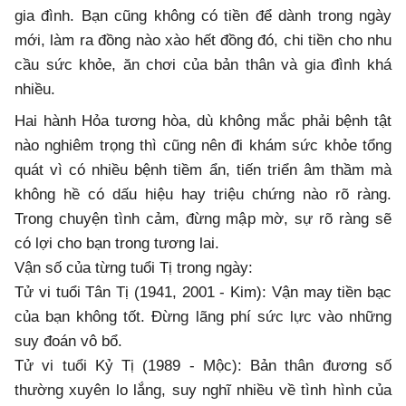
gia đình. Bạn cũng không có tiền để dành trong ngày
mới, làm ra đồng nào xào hết đồng đó, chi tiền cho nhu
cầu sức khỏe, ăn chơi của bản thân và gia đình khá
nhiều.
Hai hành Hỏa tương hòa, dù không mắc phải bệnh tật
nào nghiêm trọng thì cũng nên đi khám sức khỏe tổng
quát vì có nhiều bệnh tiềm ẩn, tiến triển âm thầm mà
không hề có dấu hiệu hay triệu chứng nào rõ ràng.
Trong chuyện tình cảm, đừng mập mờ, sự rõ ràng sẽ
có lợi cho bạn trong tương lai.
Vận số của từng tuổi Tị trong ngày:
Tử vi tuổi Tân Tị (1941, 2001 - Kim): Vận may tiền bạc
của bạn không tốt. Đừng lãng phí sức lực vào những
suy đoán vô bổ.
Tử vi tuổi Kỷ Tị (1989 - Mộc): Bản thân đương số
thường xuyên lo lắng, suy nghĩ nhiều về tình hình của