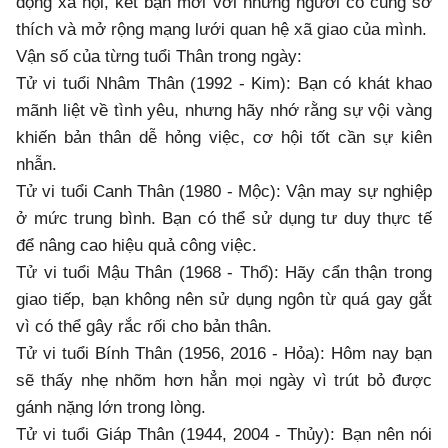
động xã hội, kết bạn mới với những người có cùng sở
thích và mở rộng mạng lưới quan hệ xã giao của mình.
Vận số của từng tuổi Thân trong ngày:
Tử vi tuổi Nhâm Thân (1992 - Kim): Bạn có khát khao
mãnh liệt về tình yêu, nhưng hãy nhớ rằng sự vội vàng
khiến bản thân dễ hỏng việc, cơ hội tốt cần sự kiên
nhẫn.
Tử vi tuổi Canh Thân (1980 - Mộc): Vận may sự nghiệp
ở mức trung bình. Bạn có thể sử dụng tư duy thực tế
để nâng cao hiệu quả công việc.
Tử vi tuổi Mậu Thân (1968 - Thổ): Hãy cẩn thận trong
giao tiếp, bạn không nên sử dụng ngôn từ quá gay gắt
vì có thể gây rắc rối cho bản thân.
Tử vi tuổi Bính Thân (1956, 2016 - Hỏa): Hôm nay bạn
sẽ thấy nhẹ nhõm hơn hẳn mọi ngày vì trút bỏ được
gánh nặng lớn trong lòng.
Tử vi tuổi Giáp Thân (1944, 2004 - Thủy): Bạn nên nói