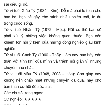
sai điều gì đó.
Tử vi tuổi Giáp Tý (1984 - Kim): Dễ mà phải lo toan cho
bạn bè, bạn bè gây cho mình nhiều phiền toái, lo âu
trong cuộc sống.
Tử vi tuổi Nhâm Tý (1972 - Mộc): Rất có thể bạn sẽ
phải xử lý những việc không quen thuộc. Bạn nên
khiêm tốn hỏi ý kiến ​​của những đồng nghiệp giàu kinh
nghiệm.
Tử vi tuổi Canh Tý (1960 - Thổ): Hôm nay bạn hãy cẩn
thận với tính khí của mình và tránh nổi giận vì những
chuyện nhỏ nhặt.
Tử vi tuổi Mậu Tý (1948, 2008 - Hỏa): Con giáp này
không nên chấp nhặt những chuyện đã qua, hãy cho
bản thân cơ hội để sửa sai.
Các chỉ số trong ngày:
Sự nghiệp: ★★★★★