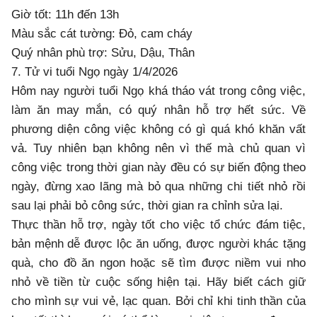
Giờ tốt: 11h đến 13h
Màu sắc cát tường: Đỏ, cam cháy
Quý nhân phù trợ: Sửu, Dậu, Thân
7. Tử vi tuổi Ngọ ngày 1/4/2026
Hôm nay người tuổi Ngọ khá tháo vát trong công việc,
làm ăn may mắn, có quý nhân hỗ trợ hết sức. Về
phương diện công việc không có gì quá khó khăn vất
vả. Tuy nhiên bạn không nên vì thế mà chủ quan vì
công việc trong thời gian này đều có sự biến động theo
ngày, đừng xao lãng mà bỏ qua những chi tiết nhỏ rồi
sau lại phải bỏ công sức, thời gian ra chỉnh sửa lại.
Thực thần hỗ trợ, ngày tốt cho việc tổ chức đám tiệc,
bản mệnh dễ được lộc ăn uống, được người khác tặng
quà, cho đồ ăn ngon hoặc sẽ tìm được niềm vui nho
nhỏ về tiền từ cuộc sống hiện tại. Hãy biết cách giữ
cho mình sự vui vẻ, lạc quan. Bởi chỉ khi tinh thần của