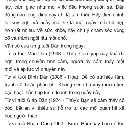
lay, cảm giác như mọi việc đều không suôn sẻ. Dần
đừng nản lòng, điều này chỉ là tạm thời. Hãy điều chỉnh
lại suy nghĩ và ngày mai sẽ là một ngày mới tốt đẹp
hơn rất nhiều. Về sức khỏe, hãy chú ý chăm sóc vùng
cổ và tránh ngồi lâu một chỗ.
Vận số của từng tuổi Dần trong ngày:
Tử vi tuổi Mậu Dần (1998 - Thổ): Con giáp này khá đa
nghi trong chuyện tình cảm, người ấy cảm thấy mệt
mỏi và áp lực vì chuyện này.
Tử vi tuổi Bính Dần (1986 - Hỏa): Dễ có sự hiểu lầm,
tranh cãi hoặc phản bội. Không nên cho vay mượn tiền
bạc hoặc hùn hạp kinh doanh trong ngày này.
Tử vi tuổi Giáp Dần (1974 - Thủy): Bạn sẽ cảm thấy cô
độc, bất an vì thiếu sự hỗ trợ từ các mối quan hệ xã
hội, người thân.
Tử vi tuổi Nhâm Dần (1962 - Kim): Hôm nay bạn có thể