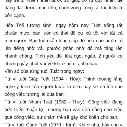
này sẽ tự nhiên nhận được sự giúp đỡ từ quý nhân, dễ
dàng đạt được mục tiêu, danh vọng cùng tài lộc luôn ở
bên cạnh.
Hỏa Thổ tương sinh, ngày hôm nay Tuất sống rất
chuẩn mực, bạn luôn có thái độ cư xử tốt với tất cả
mọi người. Bạn luôn sẵn lòng giúp đỡ nếu như ai đó có
lên tiếng nhờ vả, phước phần nhờ đó mà tăng lên
nhanh chóng. Tình yêu đôi lứa ngọt ngào, 2 người có
những giây phút vui vẻ khi ở bên cạnh nhau.
Vận số của từng tuổi Tuất trong ngày:
Tử vi tuổi Giáp Tuất (1994 - Hỏa): Thỉnh thoảng lắng
nghe ý kiến ​​của người khác vì điều này sẽ có ích cho
công việc tương lai của bạn.
Tử vi tuổi Nhâm Tuất (1982 - Thủy): Công việc đang
tiến triển thuận lợi, nhưng bạn vẫn cần nâng cao hiệu
quả công việc, sự chậm trễ sẽ gây khó khăn cho bạn.
Tử vi tuổi Canh Tuất (1970 - Kim): Khi ở nhà, hãy chú ý