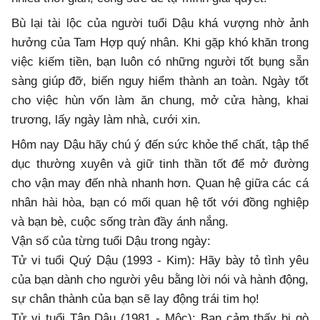
Bù lại tài lộc của người tuổi Dậu khá vượng nhờ ảnh
hưởng của Tam Hợp quý nhân. Khi gặp khó khăn trong
việc kiếm tiền, bạn luôn có những người tốt bụng sẵn
sàng giúp đỡ, biến nguy hiểm thành an toàn. Ngày tốt
cho việc hùn vốn làm ăn chung, mở cửa hàng, khai
trương, lấy ngày làm nhà, cưới xin.
Hôm nay Dậu hãy chú ý đến sức khỏe thể chất, tập thể
dục thường xuyên và giữ tinh thần tốt để mở đường
cho vận may đến nhà nhanh hơn. Quan hệ giữa các cá
nhân hài hòa, bạn có mối quan hệ tốt với đồng nghiệp
và bạn bè, cuộc sống tràn đầy ánh nắng.
Vận số của từng tuổi Dậu trong ngày:
Tử vi tuổi Quý Dậu (1993 - Kim): Hãy bày tỏ tình yêu
của bạn dành cho người yêu bằng lời nói và hành động,
sự chân thành của bạn sẽ lay động trái tim họ!
Tử vi tuổi Tân Dậu (1981 - Mộc): Bạn cảm thấy bị gò