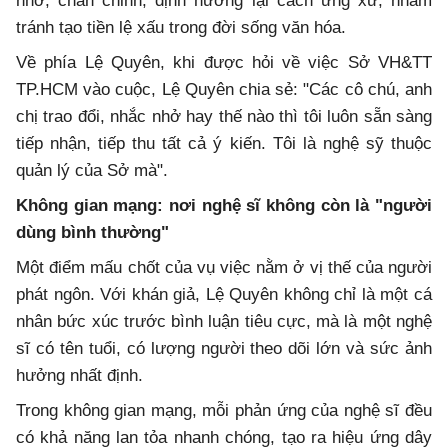
nhở, chấn chỉnh, định hướng lại cách ứng xử, nhằm
tránh tạo tiền lệ xấu trong đời sống văn hóa.
Về phía Lệ Quyên, khi được hỏi về việc Sở VH&TT
TP.HCM vào cuộc, Lệ Quyên chia sẻ: "Các cô chú, anh
chị trao đổi, nhắc nhở hay thế nào thì tôi luôn sẵn sàng
tiếp nhận, tiếp thu tất cả ý kiến. Tôi là nghệ sỹ thuộc
quản lý của Sở mà".
Không gian mạng: nơi nghệ sĩ không còn là "người
dùng bình thường"
Một điểm mấu chốt của vụ việc nằm ở vị thế của người
phát ngôn. Với khán giả, Lệ Quyên không chỉ là một cá
nhân bức xúc trước bình luận tiêu cực, mà là một nghệ
sĩ có tên tuổi, có lượng người theo dõi lớn và sức ảnh
hưởng nhất định.
Trong không gian mạng, mỗi phản ứng của nghệ sĩ đều
có khả năng lan tỏa nhanh chóng, tạo ra hiệu ứng dây