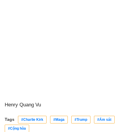
Henry Quang Vu
Tags
#Charlie Kirk
#Maga
#Trump
#Ám sát
#Cộng hòa