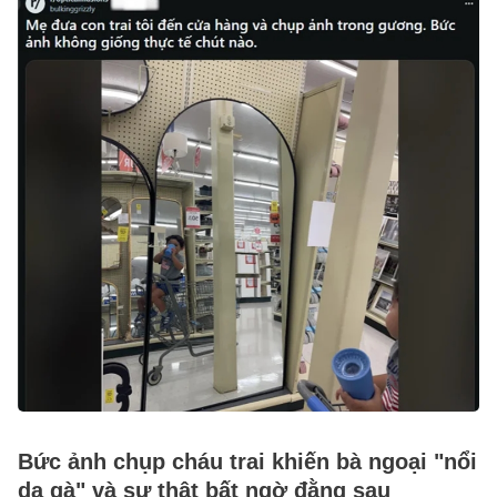
Bức ảnh chụp cháu trai khiến bà ngoại "nổi
da gà" và sự thật bất ngờ đằng sau