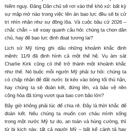
hiểm nguy. Đảng Dân chủ sẽ rơi vào thế khó xử: bất kỳ
sự mập mờ nào trong việc lên án bạo lực đều sẽ bị cử
tri nhìn nhận như sự đồng lõa. Và cuộc bầu cử 2026 –
chắc chắn – sẽ xoay quanh câu hỏi: chúng ta chọn dân
chủ, hay để bạo lực định đoạt tương lai?
Lịch sử Mỹ từng ghi dấu những khoảnh khắc định
mệnh: 11/9 đã định hình cả một thế hệ. Vụ ám sát
Charlie Kirk cũng có thể trở thành một khoảnh khắc
như thế. Nó buộc mỗi người Mỹ phải tự hỏi: chúng ta
có chấp nhận để đất nước bị kéo vào bóng tối thù hận,
hay chúng ta sẽ đoàn kết, đứng lên, và bảo vệ nền
cộng hòa đã từng vượt qua bao cơn bão lớn?
Bây giờ không phải lúc để chia rẽ. Đây là thời khắc để
đoàn kết. Nếu chúng ta muốn con cháu mình sống
trong một nước Mỹ tự do, an toàn và hùng cường, thì
từ bi kịch này, tất cả người Mỹ – bất kể cánh tả hay