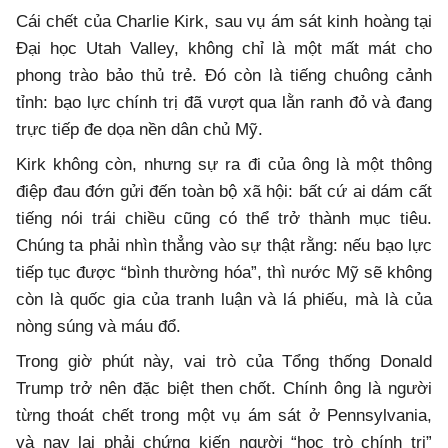
Cái chết của Charlie Kirk, sau vụ ám sát kinh hoàng tại
Đại học Utah Valley, không chỉ là một mất mát cho
phong trào bảo thủ trẻ. Đó còn là tiếng chuông cảnh
tỉnh: bạo lực chính trị đã vượt qua lằn ranh đỏ và đang
trực tiếp đe dọa nền dân chủ Mỹ.
Kirk không còn, nhưng sự ra đi của ông là một thông
điệp đau đớn gửi đến toàn bộ xã hội: bất cứ ai dám cất
tiếng nói trái chiều cũng có thể trở thành mục tiêu.
Chúng ta phải nhìn thẳng vào sự thật rằng: nếu bạo lực
tiếp tục được “bình thường hóa”, thì nước Mỹ sẽ không
còn là quốc gia của tranh luận và lá phiếu, mà là của
nòng súng và máu đổ.
Trong giờ phút này, vai trò của Tổng thống Donald
Trump trở nên đặc biệt then chốt. Chính ông là người
từng thoát chết trong một vụ ám sát ở Pennsylvania,
và nay lại phải chứng kiến người “học trò chính trị”