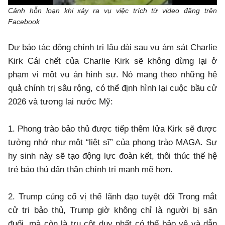
Cảnh hỗn loạn khi xảy ra vụ việc trích từ video đăng trên
Facebook
Dự báo tác động chính trị lâu dài sau vụ ám sát Charlie
Kirk Cái chết của Charlie Kirk sẽ không dừng lại ở
phạm vi một vụ án hình sự. Nó mang theo những hệ
quả chính trị sâu rộng, có thể định hình lại cuộc bầu cử
2026 và tương lai nước Mỹ:
1. Phong trào bảo thủ được tiếp thêm lửa Kirk sẽ được
tưởng nhớ như một “liệt sĩ” của phong trào MAGA. Sự
hy sinh này sẽ tạo động lực đoàn kết, thôi thúc thế hệ
trẻ bảo thủ dấn thân chính trị mạnh mẽ hơn.
2. Trump củng cố vị thế lãnh đạo tuyệt đối Trong mắt
cử tri bảo thủ, Trump giờ không chỉ là người bị săn
đuổi, mà còn là trụ cột duy nhất có thể bảo vệ và dẫn