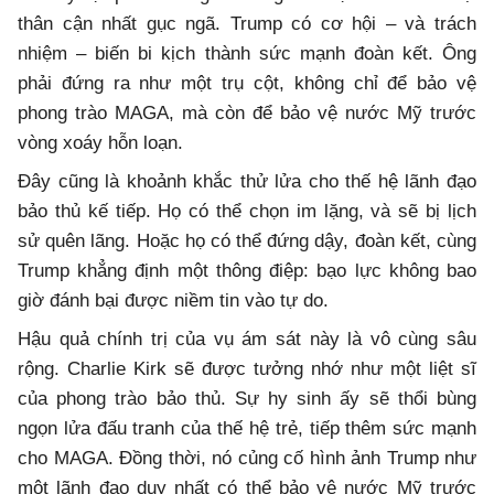
thân cận nhất gục ngã. Trump có cơ hội – và trách
nhiệm – biến bi kịch thành sức mạnh đoàn kết. Ông
phải đứng ra như một trụ cột, không chỉ để bảo vệ
phong trào MAGA, mà còn để bảo vệ nước Mỹ trước
vòng xoáy hỗn loạn.
Đây cũng là khoảnh khắc thử lửa cho thế hệ lãnh đạo
bảo thủ kế tiếp. Họ có thể chọn im lặng, và sẽ bị lịch
sử quên lãng. Hoặc họ có thể đứng dậy, đoàn kết, cùng
Trump khẳng định một thông điệp: bạo lực không bao
giờ đánh bại được niềm tin vào tự do.
Hậu quả chính trị của vụ ám sát này là vô cùng sâu
rộng. Charlie Kirk sẽ được tưởng nhớ như một liệt sĩ
của phong trào bảo thủ. Sự hy sinh ấy sẽ thổi bùng
ngọn lửa đấu tranh của thế hệ trẻ, tiếp thêm sức mạnh
cho MAGA. Đồng thời, nó củng cố hình ảnh Trump như
một lãnh đạo duy nhất có thể bảo vệ nước Mỹ trước