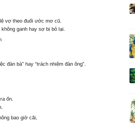
lệ vợ theo đuổi ước mơ cũ.
 không ganh hay sợ bị bỏ lại.
h
iệc đàn bà” hay “trách nhiệm đàn ông”.
ra ổn.
n.
ông bao giờ cãi,