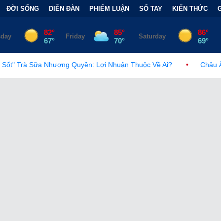
ĐỜI SỐNG
DIỄN ĐÀN
PHIẾM LUẬN
SỔ TAY
KIẾN THỨC
yền: Lợi Nhuận Thuộc Về Ai?
•
Châu Âu trước làn sóng ngầm: M