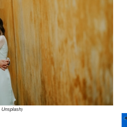
Unsplash
n
)