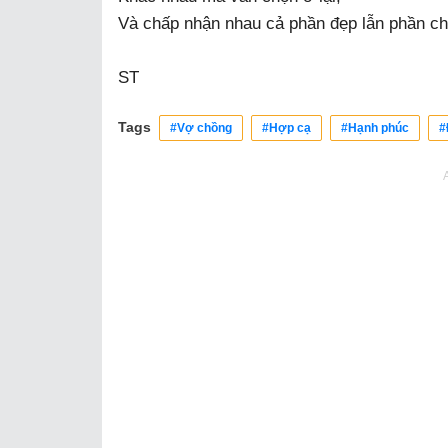
Và chấp nhận nhau cả phần đẹp lẫn phần c
ST
Tags
#Vợ chồng
#Hợp cạ
#Hạnh phúc
#