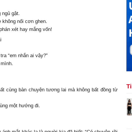
 ngủ gật.
 không nổi cơn ghen.
phán xét hay mắng vốn!
i
 tra “em nhắn ai vậy?”
 mình.
T
hất cùng bàn chuyện tương lai mà không bất đồng từ
cùng một hướng đi.
y ánh mắt khác lạ là người kia đã biết: “Có chuyện rồi