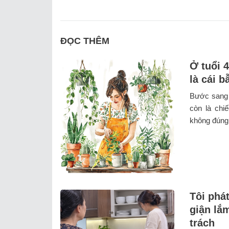
ĐỌC THÊM
Ở tuổi 
là cái 
Bước sang 
còn là chiế
không đúng 
Tôi phát
giận lắ
trách