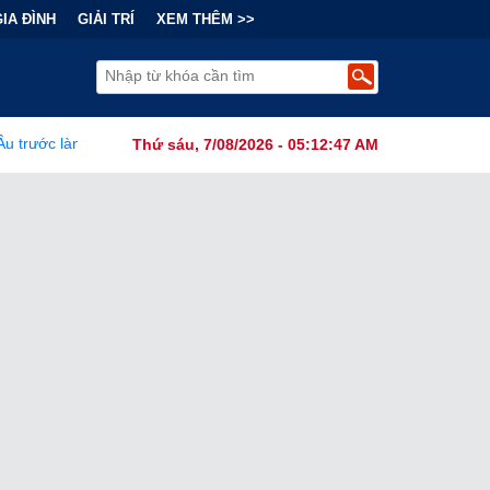
GIA ĐÌNH
GIẢI TRÍ
XEM THÊM >>
ạng lưới khủng bố của Iran vươn vòi khắp châu lục
•
Liệu 400 l
Thứ sáu, 7/08/2026 - 05:12:49 AM