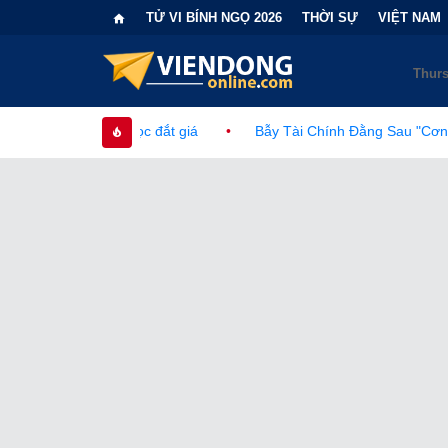
TỬ VI BÍNH NGỌ 2026
THỜI SỰ
VIỆT NAM
ắt giá
•
Bẫy Tài Chính Đằng Sau "Cơn Sốt" Trà Sữa Nhượng Qu