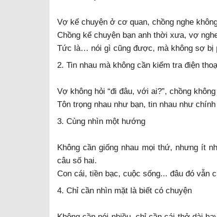
Vợ kể chuyện ở cơ quan, chồng nghe không
Chồng kể chuyện bạn anh thời xưa, vợ nghe
Tức là… nói gì cũng được, mà không sợ bị 
2. Tin nhau mà không cần kiểm tra điện thoạ
Vợ không hỏi “đi đâu, với ai?”, chồng không
Tôn trọng nhau như bạn, tin nhau như chính
3. Cùng nhìn một hướng
Không cần giống nhau mọi thứ, nhưng ít n
câu số hai.
Con cái, tiền bạc, cuộc sống... đâu đó vẫn 
4. Chỉ cần nhìn mặt là biết có chuyện
Không cần nói nhiều, chỉ cần cái thở dài ha