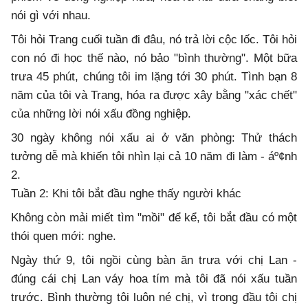
nói gì với nhau.
Tôi hỏi Trang cuối tuần đi đâu, nó trả lời cộc lốc. Tôi hỏi
con nó đi học thế nào, nó bảo "bình thường". Một bữa
trưa 45 phút, chúng tôi im lặng tới 30 phút. Tình bạn 8
năm của tôi và Trang, hóa ra được xây bằng "xác chết"
của những lời nói xấu đồng nghiệp.
30 ngày không nói xấu ai ở văn phòng: Thử thách
tưởng dễ mà khiến tôi nhìn lại cả 10 năm đi làm - áº¢nh
2.
Tuần 2: Khi tôi bắt đầu nghe thấy người khác
Không còn mải miết tìm "mồi" để kể, tôi bắt đầu có một
thói quen mới: nghe.
Ngày thứ 9, tôi ngồi cùng bàn ăn trưa với chị Lan -
đúng cái chị Lan váy hoa tím mà tôi đã nói xấu tuần
trước. Bình thường tôi luôn né chị, vì trong đầu tôi chị