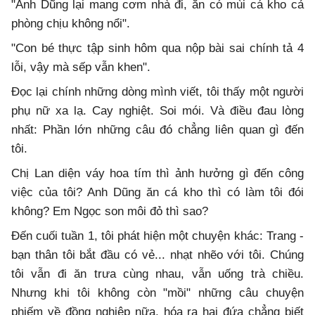
"Anh Dũng lại mang cơm nhà đi, ăn có mùi cá kho cả
phòng chịu không nổi".
"Con bé thực tập sinh hôm qua nộp bài sai chính tả 4
lỗi, vậy mà sếp vẫn khen".
Đọc lại chính những dòng mình viết, tôi thấy một người
phụ nữ xa lạ. Cay nghiệt. Soi mói. Và điều đau lòng
nhất: Phần lớn những câu đó chẳng liên quan gì đến
tôi.
Chị Lan diện váy hoa tím thì ảnh hưởng gì đến công
việc của tôi? Anh Dũng ăn cá kho thì có làm tôi đói
không? Em Ngọc son môi đỏ thì sao?
Đến cuối tuần 1, tôi phát hiện một chuyện khác: Trang -
bạn thân tôi bắt đầu có vẻ... nhạt nhẽo với tôi. Chúng
tôi vẫn đi ăn trưa cùng nhau, vẫn uống trà chiều.
Nhưng khi tôi không còn "mồi" những câu chuyện
phiếm về đồng nghiệp nữa, hóa ra hai đứa chẳng biết