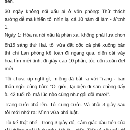
tiên.
30 ngày không nói xấu ai ở văn phòng: Thử thách
tưởng dễ mà khiến tôi nhìn lại cả 10 năm đi làm - áº¢nh
1.
Ngày 1: Hóa ra nói xấu là phản xạ, không phải lựa chọn
8h15 sáng thứ Hai, tôi vừa đặt cốc cà phê xuống bàn
thì chị Lan phòng kế toán đi ngang qua, diện cái váy
hoa tím mới tinh, đi giày cao 10 phân, tóc uốn xoăn đợt
mới.
Tôi chưa kịp nghĩ gì, miệng đã bật ra với Trang - bạn
thân ngồi cùng bàn: "Ôi giời, lại diện đi săn chồng đấy
à. 42 tuổi rồi mà lúc nào cũng như gái đôi mươi".
Trang cười phá lên. Tôi cũng cười. Và phải 3 giây sau
tôi mới nhớ ra: Mình vừa phá luật.
Tôi kể thật nhé - trong 3 giây đó, cảm giác đầu tiên của