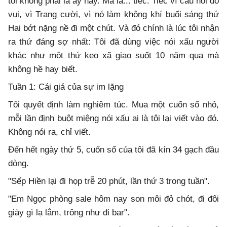
tôi không phải là áy náy. Mà là... tiếc. Tiếc vì câu nói đó
vui, vì Trang cười, vì nó làm không khí buổi sáng thứ
Hai bớt nặng nề đi một chút. Và đó chính là lúc tôi nhận
ra thứ đáng sợ nhất: Tôi đã dùng việc nói xấu người
khác như một thứ keo xã giao suốt 10 năm qua mà
không hề hay biết.
Tuần 1: Cái giá của sự im lặng
Tôi quyết định làm nghiêm túc. Mua một cuốn sổ nhỏ,
mỗi lần định buột miệng nói xấu ai là tôi lại viết vào đó.
Không nói ra, chỉ viết.
Đến hết ngày thứ 5, cuốn sổ của tôi đã kín 34 gạch đầu
dòng.
"Sếp Hiền lại đi họp trễ 20 phút, lần thứ 3 trong tuần".
"Em Ngọc phòng sale hôm nay son môi đỏ chót, đi đôi
giày gì lạ lắm, trông như đi bar".