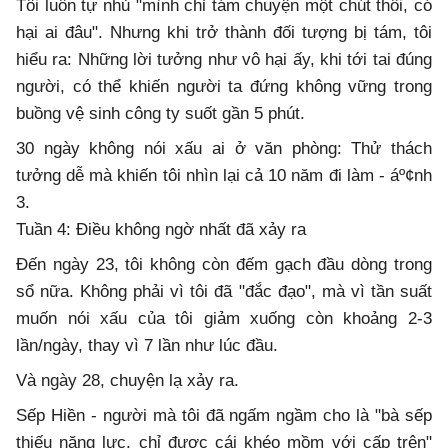
Tôi luôn tự nhủ "mình chỉ tám chuyện một chút thôi, có
hại ai đâu". Nhưng khi trở thành đối tượng bị tám, tôi
hiểu ra: Những lời tưởng như vô hại ấy, khi tới tai đúng
người, có thể khiến người ta đứng không vững trong
buồng vệ sinh công ty suốt gần 5 phút.
30 ngày không nói xấu ai ở văn phòng: Thử thách
tưởng dễ mà khiến tôi nhìn lại cả 10 năm đi làm - áº¢nh
3.
Tuần 4: Điều không ngờ nhất đã xảy ra
Đến ngày 23, tôi không còn đếm gạch đầu dòng trong
sổ nữa. Không phải vì tôi đã "đắc đạo", mà vì tần suất
muốn nói xấu của tôi giảm xuống còn khoảng 2-3
lần/ngày, thay vì 7 lần như lúc đầu.
Và ngày 28, chuyện lạ xảy ra.
Sếp Hiền - người mà tôi đã ngấm ngầm cho là "bà sếp
thiếu năng lực, chỉ được cái khéo mồm với cấp trên"