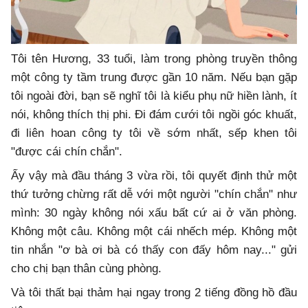
Tôi tên Hương, 33 tuổi, làm trong phòng truyền thông
một công ty tầm trung được gần 10 năm. Nếu bạn gặp
tôi ngoài đời, bạn sẽ nghĩ tôi là kiểu phụ nữ hiền lành, ít
nói, không thích thị phi. Đi đám cưới tôi ngồi góc khuất,
đi liên hoan công ty tôi về sớm nhất, sếp khen tôi
"được cái chín chắn".
Ấy vậy mà đầu tháng 3 vừa rồi, tôi quyết định thử một
thứ tưởng chừng rất dễ với một người "chín chắn" như
mình: 30 ngày không nói xấu bất cứ ai ở văn phòng.
Không một câu. Không một cái nhếch mép. Không một
tin nhắn "ơ bà ơi bà có thấy con đấy hôm nay..." gửi
cho chị bạn thân cùng phòng.
Và tôi thất bại thảm hại ngay trong 2 tiếng đồng hồ đầu