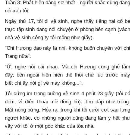
Tuần 3: Phát hiện đáng sợ nhất - người khác cũng đang
nói xấu tôi
Ngày thứ 17, tôi đi vệ sinh, nghe thấy tiếng hai cô bé
thực tập sinh đang nói chuyện ở phòng bên cạnh (vách
nhà vệ sinh công ty tôi mỏng như giấy).
"Chị Hương dạo này lạ nhỉ, không buôn chuyện với chị
Trang nữa".
"Ừ, nghe nói cãi nhau. Mà chị Hương cũng ghê lắm
đấy, bên ngoài hiền hiền thế thôi chứ lúc trước mày
biết chị ấy nói gì về mày không...".
Tôi đứng im trong buồng vệ sinh 4 phút 23 giây (tôi có
đếm, vì điện thoại mở đồng hồ). Tim đập như trống.
Mặt nóng bừng. Hóa ra, trong khi tôi cười cợt sau lưng
người khác, có những người cũng đang làm y hệt như
vậy với tôi ở một góc khác của tòa nhà.