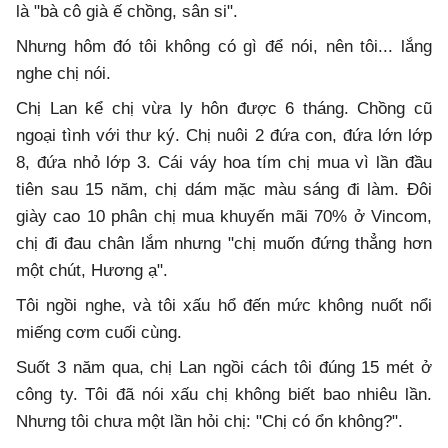
là "bà cô già ế chồng, sân si".
Nhưng hôm đó tôi không có gì để nói, nên tôi... lắng
nghe chị nói.
Chị Lan kể chị vừa ly hôn được 6 tháng. Chồng cũ
ngoại tình với thư ký. Chị nuôi 2 đứa con, đứa lớn lớp
8, đứa nhỏ lớp 3. Cái váy hoa tím chị mua vì lần đầu
tiên sau 15 năm, chị dám mặc màu sáng đi làm. Đôi
giày cao 10 phân chị mua khuyến mãi 70% ở Vincom,
chị đi đau chân lắm nhưng "chị muốn đứng thẳng hơn
một chút, Hương ạ".
Tôi ngồi nghe, và tôi xấu hổ đến mức không nuốt nổi
miếng cơm cuối cùng.
Suốt 3 năm qua, chị Lan ngồi cách tôi đúng 15 mét ở
công ty. Tôi đã nói xấu chị không biết bao nhiêu lần.
Nhưng tôi chưa một lần hỏi chị: "Chị có ổn không?".