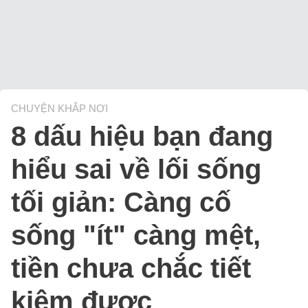
CHUYỆN KHẮP NƠI
8 dấu hiệu bạn đang
hiểu sai về lối sống
tối giản: Càng cố
sống "ít" càng mệt,
tiền chưa chắc tiết
kiệm được