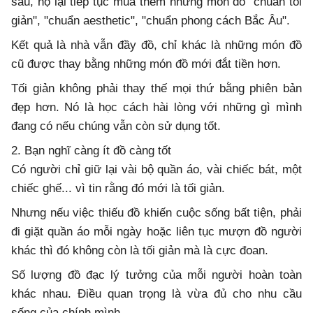
sau, họ lại tiếp tục mua thêm những món đồ "chuẩn tối
giản", "chuẩn aesthetic", "chuẩn phong cách Bắc Âu".
Kết quả là nhà vẫn đầy đồ, chỉ khác là những món đồ
cũ được thay bằng những món đồ mới đắt tiền hơn.
Tối giản không phải thay thế mọi thứ bằng phiên bản
đẹp hơn. Nó là học cách hài lòng với những gì mình
đang có nếu chúng vẫn còn sử dụng tốt.
2. Bạn nghĩ càng ít đồ càng tốt
Có người chỉ giữ lại vài bộ quần áo, vài chiếc bát, một
chiếc ghế... vì tin rằng đó mới là tối giản.
Nhưng nếu việc thiếu đồ khiến cuộc sống bất tiện, phải
đi giặt quần áo mỗi ngày hoặc liên tục mượn đồ người
khác thì đó không còn là tối giản mà là cực đoan.
Số lượng đồ đạc lý tưởng của mỗi người hoàn toàn
khác nhau. Điều quan trọng là vừa đủ cho nhu cầu
sống của chính mình.