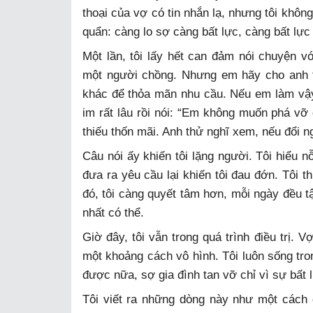
thoại của vợ có tin nhắn lạ, nhưng tôi khôn
quẩn: càng lo sợ càng bất lực, càng bất lự
Một lần, tôi lấy hết can đảm nói chuyện v
một người chồng. Nhưng em hãy cho anh t
khác để thỏa mãn nhu cầu. Nếu em làm vậy,
im rất lâu rồi nói: “Em không muốn phá vỡ
thiếu thốn mãi. Anh thử nghĩ xem, nếu đổi ng
Câu nói ấy khiến tôi lặng người. Tôi hiểu 
đưa ra yêu cầu lại khiến tôi đau đớn. Tôi
đó, tôi càng quyết tâm hơn, mỗi ngày đều tậ
nhất có thể.
Giờ đây, tôi vẫn trong quá trình điều trị. 
một khoảng cách vô hình. Tôi luôn sống tr
được nữa, sợ gia đình tan vỡ chỉ vì sự bất 
Tôi viết ra những dòng này như một cách đ