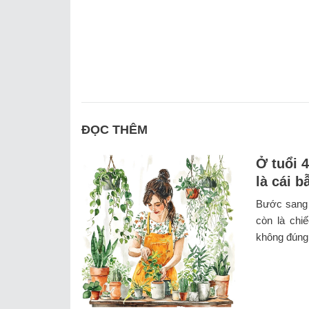
ĐỌC THÊM
Ở tuổi 
là cái 
Bước sang 
còn là chiế
không đúng 