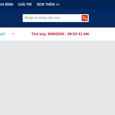
GIA ĐÌNH
GIẢI TRÍ
XEM THÊM >>
 Chính Đằng Sau "Cơn Sốt" Trà Sữa Nhượng Quyền: Lợi Nhuận Thuộc 
Thứ bảy, 8/08/2026 - 08:52:42 AM