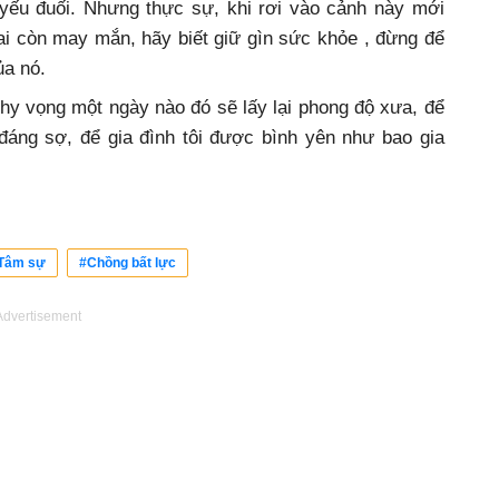
 yếu đuối. Nhưng thực sự, khi rơi vào cảnh này mới
ai còn may mắn, hãy biết giữ gìn sức khỏe , đừng để
ủa nó.
 hy vọng một ngày nào đó sẽ lấy lại phong độ xưa, để
áng sợ, để gia đình tôi được bình yên như bao gia
Tâm sự
#Chồng bất lực
Advertisement