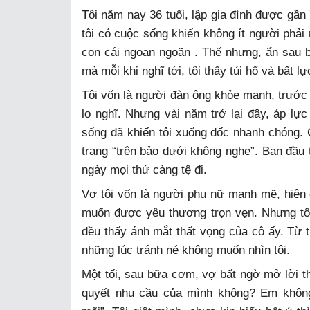
Tôi năm nay 36 tuổi, lập gia đình được gần
tôi có cuộc sống khiến không ít người phải
con cái ngoan ngoãn . Thế nhưng, ẩn sau b
mà mỗi khi nghĩ tới, tôi thấy tủi hổ và bất l
Tôi vốn là người đàn ông khỏe mạnh, trước 
lo nghĩ. Nhưng vài năm trở lại đây, áp lự
sống đã khiến tôi xuống dốc nhanh chóng. Cơ
trạng “trên bảo dưới không nghe”. Ban đầu t
ngày mọi thứ càng tệ đi.
Vợ tôi vốn là người phụ nữ mạnh mẽ, hiện
muốn được yêu thương trọn vẹn. Nhưng tôi c
đều thấy ánh mắt thất vọng của cô ấy. Từ 
những lúc tránh né không muốn nhìn tôi.
Một tối, sau bữa cơm, vợ bất ngờ mở lời th
quyết nhu cầu của mình không? Em không