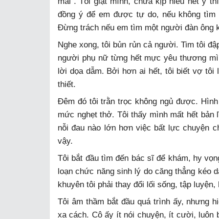
mãi”. Tôi giật mình, chưa kịp hiểu hết ý t
đồng ý để em được tự do, nếu không tìm
Đừng trách nếu em tìm một người đàn ông k
Nghe xong, tôi bủn rủn cả người. Tim tôi đậ
người phụ nữ từng hết mực yêu thương mình 
lời dọa dẫm. Bởi hơn ai hết, tôi biết vợ tô
thiết.
Đêm đó tôi trằn trọc không ngủ được. Hìn
mức nghẹt thở. Tôi thấy mình mất hết bản l
nỗi đau nào lớn hơn việc bất lực chuyện c
vậy.
Tôi bắt đầu tìm đến bác sĩ để khám, hy vọng
loạn chức năng sinh lý do căng thẳng kéo dà
khuyên tôi phải thay đổi lối sống, tập luyện,
Tôi âm thầm bắt đầu quá trình ấy, nhưng hi
xa cách. Cô ấy ít nói chuyện, ít cười, luôn 