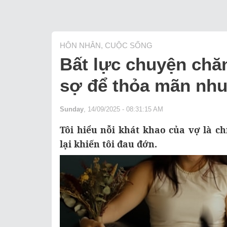
HÔN NHÂN, CUỘC SỐNG
Bất lực chuyện chăn
sợ để thỏa mãn nhu
Sunday
, 14/09/2025 - 08:31:15 AM
Tôi hiểu nỗi khát khao của vợ là c
lại khiến tôi đau đớn.