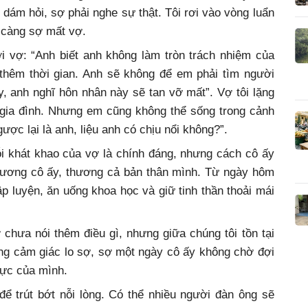
g dám hỏi, sợ phải nghe sự thật. Tôi rơi vào vòng luẩn
c càng sợ mất vợ.
ới vợ: “Anh biết anh không làm tròn trách nhiệm của
hêm thời gian. Anh sẽ không để em phải tìm người
 anh nghĩ hôn nhân này sẽ tan vỡ mất”. Vợ tôi lặng
 gia đình. Nhưng em cũng không thể sống trong cảnh
ược lại là anh, liệu anh có chịu nổi không?”.
nỗi khát khao của vợ là chính đáng, nhưng cách cô ấy
 thương cô ấy, thương cả bản thân mình. Từ ngày hôm
p luyện, ăn uống khoa học và giữ tinh thần thoải mái
Vợ chưa nói thêm điều gì, nhưng giữa chúng tôi tồn tại
ong cảm giác lo sợ, sợ một ngày cô ấy không chờ đợi
lực của mình.
ể trút bớt nỗi lòng. Có thể nhiều người đàn ông sẽ