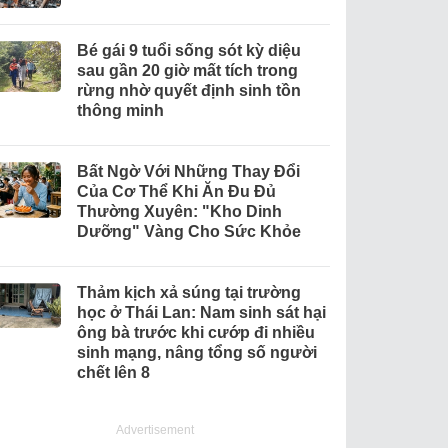
Bé gái 9 tuổi sống sót kỳ diệu
sau gần 20 giờ mất tích trong
rừng nhờ quyết định sinh tồn
thông minh
Bất Ngờ Với Những Thay Đổi
Của Cơ Thể Khi Ăn Đu Đủ
Thường Xuyên: "Kho Dinh
Dưỡng" Vàng Cho Sức Khỏe
Thảm kịch xả súng tại trường
học ở Thái Lan: Nam sinh sát hại
ông bà trước khi cướp đi nhiều
sinh mạng, nâng tổng số người
chết lên 8
Advertisement