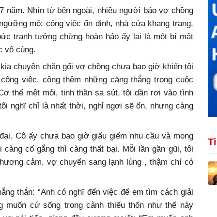
 7 năm. Nhìn từ bên ngoài, nhiều người bảo vợ chồng
 ngưỡng mộ: công việc ổn định, nhà cửa khang trang,
ức tranh tưởng chừng hoàn hảo ấy lại là một bí mật
ực vô cùng.
kia chuyện chăn gối vợ chồng chưa bao giờ khiến tôi
c công việc, cộng thêm những căng thẳng trong cuộc
 thể mệt mỏi, tinh thần sa sút, tôi dần rơi vào tình
ôi nghĩ chỉ là nhất thời, nghỉ ngơi sẽ ổn, nhưng càng
 đại. Cô ấy chưa bao giờ giấu giếm nhu cầu và mong
T
àng cố gắng thì càng thất bại. Mỗi lần gần gũi, tôi
thương cảm, vợ chuyển sang lạnh lùng , thậm chí có
ẳng thắn: “Anh có nghĩ đến việc để em tìm cách giải
 muốn cứ sống trong cảnh thiếu thốn như thế này