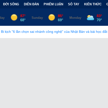
ĐỜI SỐNG
DIỄN ĐÀN
PHIẾM LUẬN
SỔ TAY
KIẾN THỨC
 sai nhánh công nghệ" của Nhật Bản và bài học đắt giá
•
Bẫy Tài