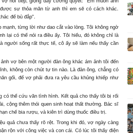
hì vợ nói tiếp, giọng đầy cương quyết: “Em muốn anh
 được sự thỏa mãn từ anh thì em sẽ có cách khác.
hác để bù đắp”.
p mạnh, từng lời như dao cắt vào lòng. Tôi không ngờ
lại có thể nói ra điều ấy. Tôi hiểu, đó không chỉ là
i là người sống rất thực tế, cô ấy sẽ làm nếu thấy cần
h ảnh vợ bên một người đàn ông khác ám ảnh tôi đến
ĩnh, không còn chút tự tin nào. Là đàn ông, chẳng có
hăn gối, để vợ phải đưa ra yêu cầu khủng khiếp như
 có thể cứu vãn tình hình. Kết quả cho thấy tôi bị rối
i, cộng thêm thói quen sinh hoạt thất thường. Bác sĩ
 hạn chế bia rượu, và kiên trì dùng thuốc điều trị.
ệu quả chưa thấy rõ rệt. Trong khi đó, vợ ngày càng
bận rộn với công việc và con cái. Có lúc tôi thấy điện