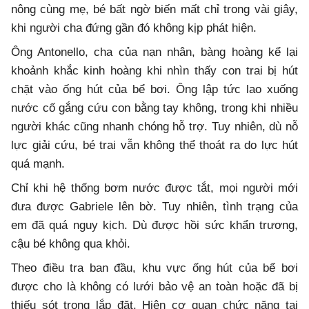
nông cùng mẹ, bé bất ngờ biến mất chỉ trong vài giây,
khi người cha đứng gần đó không kịp phát hiện.
Ông Antonello, cha của nạn nhân, bàng hoàng kể lại
khoảnh khắc kinh hoàng khi nhìn thấy con trai bị hút
chặt vào ống hút của bể bơi. Ông lập tức lao xuống
nước cố gắng cứu con bằng tay không, trong khi nhiều
người khác cũng nhanh chóng hỗ trợ. Tuy nhiên, dù nỗ
lực giải cứu, bé trai vẫn không thể thoát ra do lực hút
quá mạnh.
Chỉ khi hệ thống bơm nước được tắt, mọi người mới
đưa được Gabriele lên bờ. Tuy nhiên, tình trạng của
em đã quá nguy kịch. Dù được hồi sức khẩn trương,
cậu bé không qua khỏi.
Theo điều tra ban đầu, khu vực ống hút của bể bơi
được cho là không có lưới bảo vệ an toàn hoặc đã bị
thiếu sót trong lắp đặt. Hiện cơ quan chức năng tại