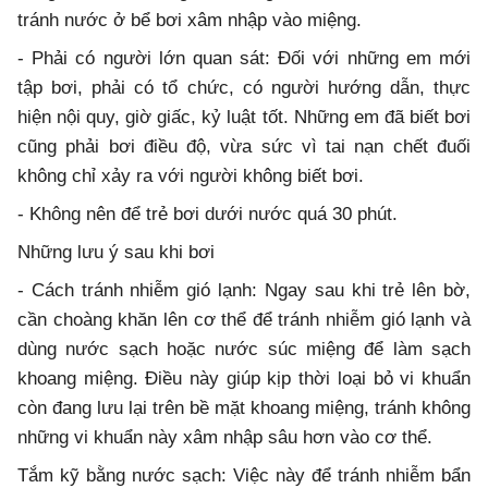
tránh nước ở bể bơi xâm nhập vào miệng.
- Phải có người lớn quan sát: Đối với những em mới
tập bơi, phải có tổ chức, có người hướng dẫn, thực
hiện nội quy, giờ giấc, kỷ luật tốt. Những em đã biết bơi
cũng phải bơi điều độ, vừa sức vì tai nạn chết đuối
không chỉ xảy ra với người không biết bơi.
- Không nên để trẻ bơi dưới nước quá 30 phút.
Những lưu ý sau khi bơi
- Cách tránh nhiễm gió lạnh: Ngay sau khi trẻ lên bờ,
cần choàng khăn lên cơ thể để tránh nhiễm gió lạnh và
dùng nước sạch hoặc nước súc miệng để làm sạch
khoang miệng. Điều này giúp kịp thời loại bỏ vi khuẩn
còn đang lưu lại trên bề mặt khoang miệng, tránh không
những vi khuẩn này xâm nhập sâu hơn vào cơ thể.
Tắm kỹ bằng nước sạch: Việc này để tránh nhiễm bẩn