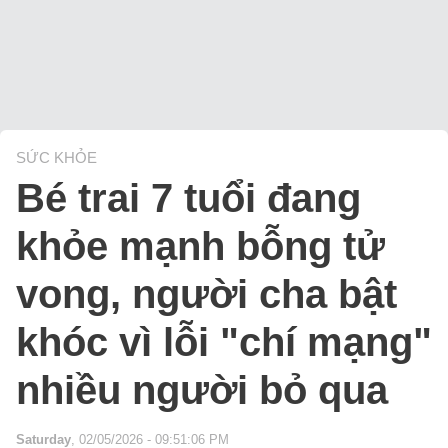
SỨC KHỎE
Bé trai 7 tuổi đang
khỏe mạnh bỗng tử
vong, người cha bật
khóc vì lỗi "chí mạng"
nhiều người bỏ qua
Saturday
, 02/05/2026 - 09:51:06 PM