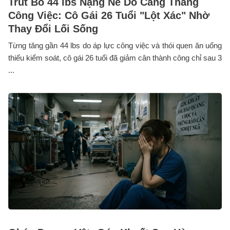
Trút Bỏ 44 lbs Nặng Nề Do Căng Thẳng
Công Việc: Cô Gái 26 Tuổi "Lột Xác" Nhờ
Thay Đổi Lối Sống
Từng tăng gần 44 lbs do áp lực công việc và thói quen ăn uống
thiếu kiểm soát, cô gái 26 tuổi đã giảm cân thành công chỉ sau 3
...