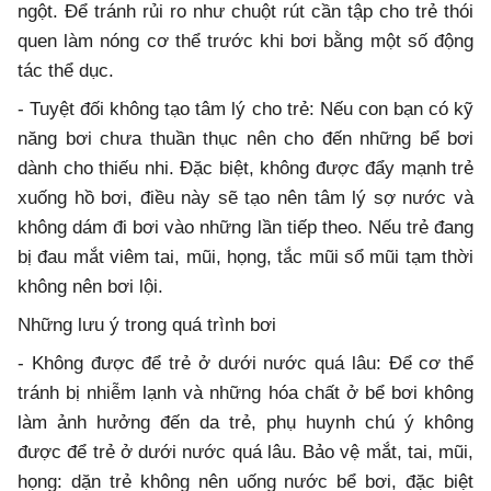
ngột. Để tránh rủi ro như chuột rút cần tập cho trẻ thói
quen làm nóng cơ thể trước khi bơi bằng một số động
tác thể dục.
- Tuyệt đối không tạo tâm lý cho trẻ: Nếu con bạn có kỹ
năng bơi chưa thuần thục nên cho đến những bể bơi
dành cho thiếu nhi. Đặc biệt, không được đẩy mạnh trẻ
xuống hồ bơi, điều này sẽ tạo nên tâm lý sợ nước và
không dám đi bơi vào những lần tiếp theo. Nếu trẻ đang
bị đau mắt viêm tai, mũi, họng, tắc mũi sổ mũi tạm thời
không nên bơi lội.
Những lưu ý trong quá trình bơi
- Không được để trẻ ở dưới nước quá lâu: Để cơ thể
tránh bị nhiễm lạnh và những hóa chất ở bể bơi không
làm ảnh hưởng đến da trẻ, phụ huynh chú ý không
được để trẻ ở dưới nước quá lâu. Bảo vệ mắt, tai, mũi,
họng: dặn trẻ không nên uống nước bể bơi, đặc biệt