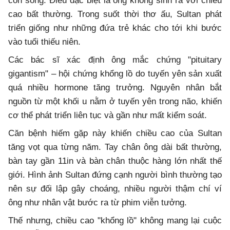
còn sống. Điều đặc biệt là ông không sinh ra với chiều
cao bất thường. Trong suốt thời thơ ấu, Sultan phát
triển giống như những đứa trẻ khác cho tới khi bước
vào tuổi thiếu niên.
Các bác sĩ xác định ông mắc chứng "pituitary
gigantism" – hội chứng khổng lồ do tuyến yên sản xuất
quá nhiều hormone tăng trưởng. Nguyên nhân bắt
nguồn từ một khối u nằm ở tuyến yên trong não, khiến
cơ thể phát triển liên tục và gần như mất kiểm soát.
Căn bệnh hiếm gặp này khiến chiều cao của Sultan
tăng vọt qua từng năm. Tay chân ông dài bất thường,
bàn tay gần 11in và bàn chân thuộc hàng lớn nhất thế
giới. Hình ảnh Sultan đứng cạnh người bình thường tạo
nên sự đối lập gây choáng, nhiều người thậm chí ví
ông như nhân vật bước ra từ phim viễn tưởng.
Thế nhưng, chiều cao "khổng lồ" không mang lại cuộc