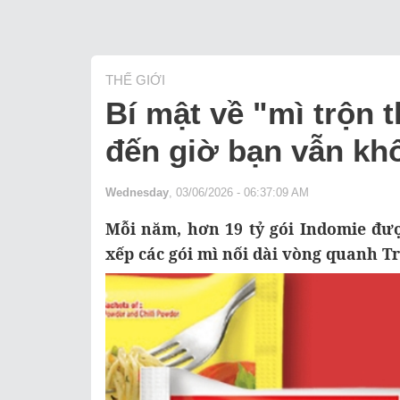
THẾ GIỚI
Bí mật về "mì trộn
đến giờ bạn vẫn kh
Wednesday
, 03/06/2026 - 06:37:09 AM
Mỗi năm, hơn 19 tỷ gói Indomie được
xếp các gói mì nối dài vòng quanh Tr