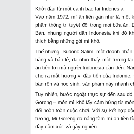
Khởi đầu từ một canh bạc tại Indonesia
Vào năm 1972, mì ăn liền gần như là một kh
phẩm thống trị tuyệt đối trong mọi bữa ăn. 
Bản, nhưng người dân Indonesia khi đó k
thích bằng những gói mì khô.
Thế nhưng, Sudono Salim, một doanh nhân n
hàng và bán lẻ, đã nhìn thấy một tương lai
ăn tiện lợi mà người Indonesia cần đến. N
cho ra mắt hương vị đầu tiên của Indomie:
bận rộn và học sinh, sản phẩm này nhanh c
Tuy nhiên, bước ngoặt thực sự đến sau đó
Goreng – món mì khô lấy cảm hứng từ món 
đổi hoàn toàn cuộc chơi. Với sự kết hợp độc
tương, Mi Goreng đã nâng tầm mì ăn liền t
đầy cảm xúc và gây nghiện.