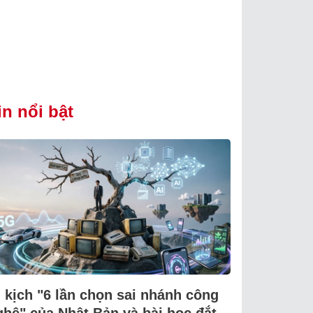
in nổi bật
i kịch "6 lần chọn sai nhánh công