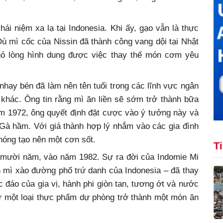
ái niệm xa lạ tại Indonesia. Khi ấy, gạo vẫn là thực
Dù mì cốc của Nissin đã thành công vang dội tại Nhật
hó lòng hình dung được việc thay thế món cơm yêu
hạy bén đã làm nên tên tuổi trong các lĩnh vực ngân
 khác. Ông tin rằng mì ăn liền sẽ sớm trở thành bữa
ăm 1972, ông quyết định đặt cược vào ý tưởng này và
 Gà hầm. Với giá thành hợp lý nhắm vào các gia đình
hóng tạo nên một cơn sốt.
T
 mười năm, vào năm 1982. Sự ra đời của Indomie Mi
mì xào đường phố trứ danh của Indonesia – đã thay
 đáo của gia vị, hành phi giòn tan, tương ớt và nước
ừ một loại thực phẩm dự phòng trở thành một món ăn