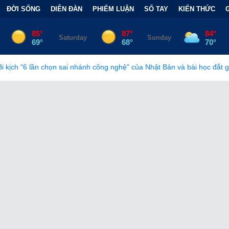
ĐỜI SỐNG
DIỄN ĐÀN
PHIẾM LUẬN
SỔ TAY
KIẾN THỨC
 nhánh công nghệ" của Nhật Bản và bài học đắt giá
•
Bẫy Tài Chí