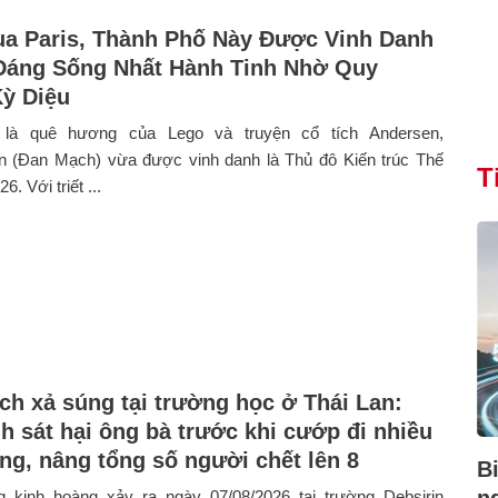
a Paris, Thành Phố Này Được Vinh Danh
Đáng Sống Nhất Hành Tinh Nhờ Quy
ỳ Diệu
 là quê hương của Lego và truyện cổ tích Andersen,
 (Đan Mạch) vừa được vinh danh là Thủ đô Kiến trúc Thế
T
6. Với triết ...
ch xả súng tại trường học ở Thái Lan:
h sát hại ông bà trước khi cướp đi nhiều
ng, nâng tổng số người chết lên 8
B
 kinh hoàng xảy ra ngày 07/08/2026 tại trường Debsirin