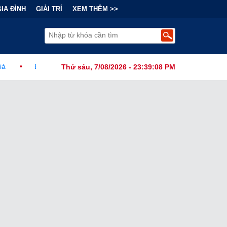
GIA ĐÌNH
GIẢI TRÍ
XEM THÊM >>
nh Đằng Sau "Cơn Sốt" Trà Sữa Nhượng Quyền: Lợi Nhuận Thuộc Về 
Thứ sáu, 7/08/2026 - 23:39:10 PM