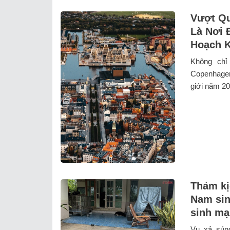
Vượt Qu
Là Nơi 
Hoạch K
Không chỉ
Copenhagen
giới năm 202
Thảm kị
Nam sin
sinh mạ
Vụ xả súng