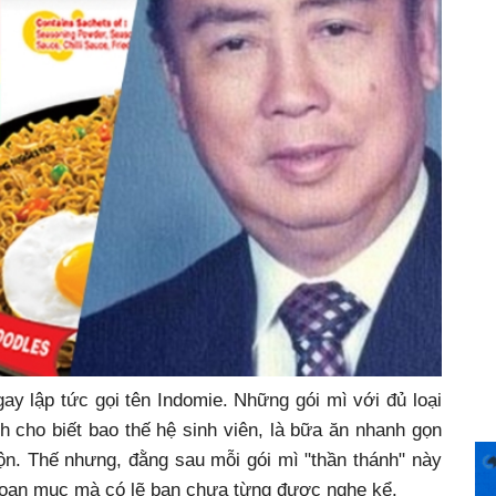
ay lập tức gọi tên Indomie. Những gói mì với đủ loại
 cho biết bao thế hệ sinh viên, là bữa ăn nhanh gọn
n. Thế nhưng, đằng sau mỗi gói mì "thần thánh" này
ngoạn mục mà có lẽ bạn chưa từng được nghe kể.