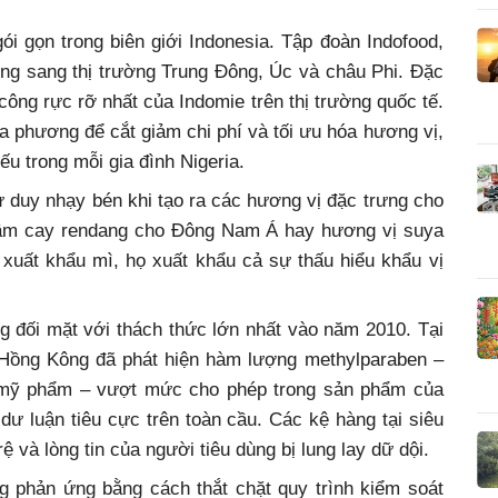
 gọn trong biên giới Indonesia. Tập đoàn Indofood,
ng sang thị trường Trung Đông, Úc và châu Phi. Đặc
 công rực rỡ nhất của Indomie trên thị trường quốc tế.
a phương để cắt giảm chi phí và tối ưu hóa hương vị,
ếu trong mỗi gia đình Nigeria.
ư duy nhạy bén khi tạo ra các hương vị đặc trưng cho
hầm cay rendang cho Đông Nam Á hay hương vị suya
 xuất khẩu mì, họ xuất khẩu cả sự thấu hiểu khẩu vị
g đối mặt với thách thức lớn nhất vào năm 2010. Tại
 Hồng Kông đã phát hiện hàm lượng methylparaben –
g mỹ phẩm – vượt mức cho phép trong sản phẩm của
dư luận tiêu cực trên toàn cầu. Các kệ hàng tại siêu
rệ và lòng tin của người tiêu dùng bị lung lay dữ dội.
g phản ứng bằng cách thắt chặt quy trình kiểm soát