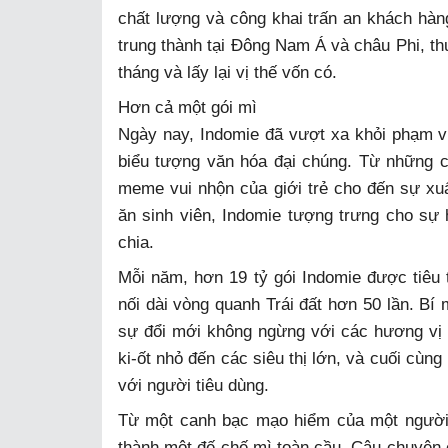
chất lượng và công khai trấn an khách h
trung thành tại Đông Nam Á và châu Phi, th
tháng và lấy lại vị thế vốn có.
Hơn cả một gói mì
Ngày nay, Indomie đã vượt xa khỏi phạm v
biểu tượng văn hóa đại chúng. Từ những c
meme vui nhộn của giới trẻ cho đến sự xuấ
ăn sinh viên, Indomie tượng trưng cho sự
chia.
Mỗi năm, hơn 19 tỷ gói Indomie được tiêu t
nối dài vòng quanh Trái đất hơn 50 lần. Bí
sự đổi mới không ngừng với các hương vị 
ki-ốt nhỏ đến các siêu thị lớn, và cuối cùn
với người tiêu dùng.
Từ một canh bạc mạo hiểm của một người đ
thành một đế chế mì toàn cầu. Câu chuyện 