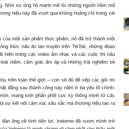
àng. Nhờ sự ủng hộ mạnh mẽ từ những người hâm mộ
ương hiệu này đã vượt qua khủng hoảng chỉ trong vài
i của một sản phẩm thực phẩm, nó đã trở thành một
ông thức nấu ăn lan truyền trên TikTok, những đoạn
t hiện trong các video âm nhạc và các cuộc thi nấu
 hoài niệm, cảm giác ấm áp và những trải nghiệm sẻ
hụ trên toàn thế giới – con số đủ để xếp các gói mì
 mật đằng sau thành công này nằm ở ba yếu tố chính:
mới, mạng lưới phân phối cực kỳ thông minh từ các
g là sự kết nối cảm xúc sâu sắc mà thương hiệu tạo ra
àn ông về tính tiện lợi, Indomie đã vươn mình trở
của Indomie là minh chứng rõ ràng nhất cho thấy một