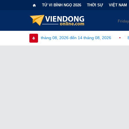
TỬ VI BÍNH NGỌ 2026
THỜI SỰ
VIỆT NAM
háng 08, 2026 đến 14 tháng 08, 2026
•
Bi kịch "6 lần chọn sai