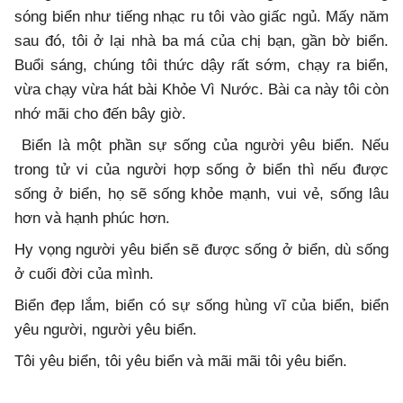
sóng biển như tiếng nhạc ru tôi vào giấc ngủ. Mấy năm
sau đó, tôi ở lại nhà ba má của chị bạn, gần bờ biển.
Buổi sáng, chúng tôi thức dậy rất sớm, chạy ra biển,
vừa chạy vừa hát bài Khỏe Vì Nước. Bài ca này tôi còn
nhớ mãi cho đến bây giờ.
Biển là một phần sự sống của người yêu biển. Nếu
trong tử vi của người hợp sống ở biển thì nếu được
sống ở biển, họ sẽ sống khỏe mạnh, vui vẻ, sống lâu
hơn và hạnh phúc hơn.
Hy vọng người yêu biển sẽ được sống ở biển, dù sống
ở cuối đời của mình.
Biển đẹp lắm, biển có sự sống hùng vĩ của biển, biển
yêu người, người yêu biển.
Tôi yêu biển, tôi yêu biển và mãi mãi tôi yêu biển.