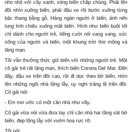
nho nhỏ với cây xanh, sóng biển chập chùng. Phải lên
đồi nhìn xuống biển, phải đậu xe rồi bước xuống từng
bậc thang bằng gỗ. Hàng ngàn người ở biển, ánh nến
lung linh chiếu xuống mặt biển. Hình như biển buổi tối
chỉ dành cho người trẻ, tiếng cười nói vang vang, sức
sống của người và biển, một khung trời thơ mộng và
lãng mạn.
Tôi vẫn thưởng thức gió biển với những người trẻ. Một
cô gái trẻ rất lãng mạn, thích biển Corona Del Mar. Đến
đây, đậu xe trên đồi cao, rồi đi dọc theo bờ biển, nhìn
lên những ngôi nhà lộng lẫy, uy nghi tráng lệ trên đồi.
Cô gái nói:
- Em mơ ước có một căn nhà như vầy.
Cô gái vừa nói vừa đưa tay chỉ căn nhà hai tầng sát bờ
biển, đẹp lộng lẫy với vườn hoa rực rỡ.
Tôi nói: