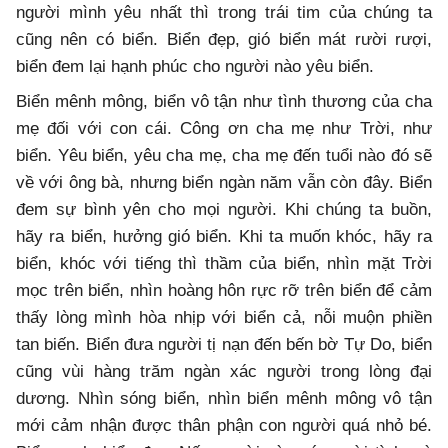
người mình yêu nhất thì trong trái tim của chúng ta
cũng nên có biển. Biển đẹp, gió biển mát rười rượi,
biển đem lại hạnh phúc cho người nào yêu biển.
Biển mênh mông, biển vô tận như tình thương của cha
mẹ đối với con cái. Công ơn cha mẹ như Trời, như
biển. Yêu biển, yêu cha mẹ, cha mẹ đến tuổi nào đó sẽ
về với ông bà, nhưng biển ngàn năm vẫn còn đây. Biển
đem sự bình yên cho mọi người. Khi chúng ta buồn,
hãy ra biển, hưởng gió biển. Khi ta muốn khóc, hãy ra
biển, khóc với tiếng thì thầm của biển, nhìn mặt Trời
mọc trên biển, nhìn hoàng hôn rực rỡ trên biển để cảm
thấy lòng mình hòa nhịp với biển cả, nỗi muộn phiền
tan biến. Biển đưa người tị nạn đến bến bờ Tự Do, biển
cũng vùi hàng trăm ngàn xác người trong lòng đại
dương. Nhìn sóng biển, nhìn biển mênh mông vô tận
mới cảm nhận được thân phận con người quá nhỏ bé.