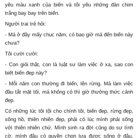
yêu màu xanh của biển và tôi yêu những đàn chim
trắng bay bay trên biển.
Người trai trẻ hỏi:
- Má ở đây mấy chục năm, có bao giờ má đến biển này
chưa?
Tôi cười cười:
- Con giỏi thật, con là luật sư làm việc ở xa, sao con
biết biển đẹp này?
- Mỗi năm con thường đi biển, lên rừng. Má làm việc
đầu tắt mặt tối, má không có thì giờ thưởng thức cảnh
đẹp.
Có những lúc tôi tội cho chính tôi, biển đẹp, rừng đẹp,
sông hồ, thiên nhiên đẹp, phải có lúc mình phải sống
với thiên nhiên chứ. Mình sinh ra đời cũng do sự tình
cờ, mình đâu có quyền chọn lựa được sống ở đâu,