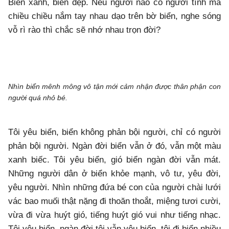
Biển xanh, biển đẹp. Nếu người nào có người tình mà
chiều chiều nắm tay nhau dạo trên bờ biển, nghe sóng
vỗ rì rào thì chắc sẽ nhớ nhau trọn đời?
Nhìn biển mênh mông vô tận mới cảm nhận được thân phận con
người quá nhỏ bé.
Tôi yêu biển, biển không phản bội người, chỉ có người
phản bội người. Ngàn đời biển vẫn ở đó, vẫn một màu
xanh biếc. Tôi yêu biển, gió biển ngàn đời vẫn mát.
Những người dân ở biển khỏe mạnh, vô tư, yêu đời,
yêu người. Nhìn những đứa bé con của người chài lưới
vác bao muối thật nặng đi thoăn thoắt, miệng tươi cười,
vừa đi vừa huýt gió, tiếng huýt gió vui như tiếng nhạc.
Tôi yêu biển, ngàn đời tôi vẫn yêu biển, tôi đi biển nhiều