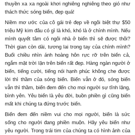
thuyền xa xa ngoài khơi nghiêng nghiêng theo gió như
thách thức sóng biển, đẹp quá!
Niềm mơ ước của cô gái trẻ đẹp về ngôi biệt thự $50
triệu Mỹ kim đâu có gì là khó, khó là ở chính mình. Nếu
mình quyết tâm có ngôi nhà ở biển thì sẽ được thôi?
Thời gian còn dài, tương lai trong tay của chính mình?
Buổi chiều nhìn ánh hoàng hôn rực rỡ trên biển cả,
ngắm mặt trời lặn trên biển rất đẹp. Hàng ngàn người ở
biển, tiếng cười, tiếng nói hạnh phúc không che được
lời thì thầm của sóng biển. Biển vẫn ở đó, sóng biển
vẫn thì thầm, biển đem đến cho mọi người sự tĩnh lặng,
bình yên. Yêu biển là yêu đời, buồn phiền gì cũng biến
mất khi chúng ta đứng trước biển.
Biển đem đến niềm vui cho mọi người, biển là sức
sống cho người đang phiền muộn. Hãy yêu biển như
yêu người. Trong trái tim của chúng ta có hình ảnh của