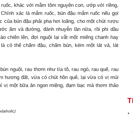
 ruốc, khác với mắm tôm nguyên con, ướp với riềng,
Chính xác là mắm ruốc, bún đậu mắm ruốc nếu gọi
 của bún đậu phải pha hơi loãng, cho một chút rượu
ước ấm và đường, đánh nhuyễn lần nữa, rồi phi dầu
ào chiên lên, đợi nguội lại vắt một miếng chanh hay
 là có thể chấm đậu, chấm bún, kèm một lát vả, lát
ún nguội, rau thơm như tía tô, rau ngò, rau quế, rau
 hương đất, vừa có chút hồn quê, lại vừa có vị mùi
uí vị một bữa ăn ngon miệng, đạm bạc mà thơm thảo
T
daholic)