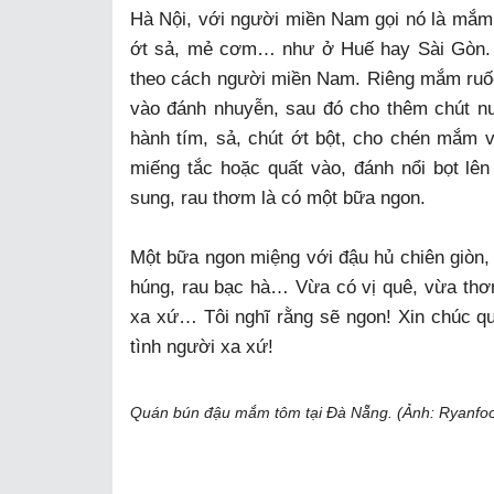
Hà Nội, với người miền Nam gọi nó là mắm
ớt sả, mẻ cơm… như ở Huế hay Sài Gòn. 
theo cách người miền Nam. Riêng mắm ruốc
vào đánh nhuyễn, sau đó cho thêm chút n
hành tím, sả, chút ớt bột, cho chén mắm v
miếng tắc hoặc quất vào, đánh nổi bọt lên
sung, rau thơm là có một bữa ngon.
Một bữa ngon miệng với đậu hủ chiên giòn, b
húng, rau bạc hà… Vừa có vị quê, vừa thơm
xa xứ… Tôi nghĩ rằng sẽ ngon! Xin chúc q
tình người xa xứ!
Quán bún đậu mắm tôm tại Đà Nẵng. (Ảnh: Ryanfoo