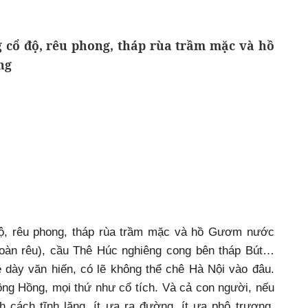
 cổ độ, rêu phong, tháp rùa trầm mặc và hồ
ng
ộ, rêu phong, tháp rùa trầm mặc và hồ Gươm nước
toàn rêu), cầu Thê Húc nghiêng cong bên tháp Bút…
 dày văn hiến, có lẽ không thể chê Hà Nội vào đâu.
ông Hồng, mọi thứ như cổ tích. Và cả con người, nếu
 cách tĩnh lặng, ít ưa ra đường, ít ưa phô trương,