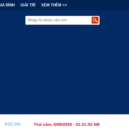
GIA ĐÌNH
GIẢI TRÍ
XEM THÊM >>
c Ban Hành Lệnh Cấm Robot Hút Bụi Thông Minh Sản Xuất Tại Nước
Thứ năm, 6/08/2026 - 01:21:03 AM