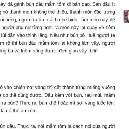
này đã gánh bún đậu mắm tôm đi bán dạo. Ban đầu ít
ng nó thành món không thể thiếu, thành món đặc trưng
ổi tiếng, người ta tìm cách chế biến, làm món này để
 người phụ nữ từng nghĩ ra món này lại quay về hẻm
lùi dần vào thinh lặng. Nếu như bún bò Huế người ta
ầm rộ thì bún đậu mắm tôm lại không làm vậy, người
iống bà và kiếm sống được, đơn giản vậy thôi!
ỏ vào chiên hơi vàng thì cắt thành từng miếng vuông
 là có thể dùng được. Đậu kèm với bún, rau mùi, mắm
 ra bún? Thực ra, bún khô hoặc mì sợi vàng luộc lên,
 là có thể ăn kèm.
ún đậu. Thực ra, nói mắm tôm là cách nói của người