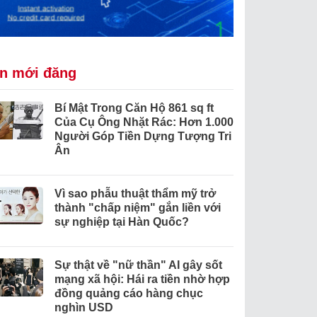
in mới đăng
Bí Mật Trong Căn Hộ 861 sq ft
Của Cụ Ông Nhặt Rác: Hơn 1.000
Người Góp Tiền Dựng Tượng Tri
Ân
Vì sao phẫu thuật thẩm mỹ trở
thành "chấp niệm" gắn liền với
sự nghiệp tại Hàn Quốc?
Sự thật về "nữ thần" AI gây sốt
mạng xã hội: Hái ra tiền nhờ hợp
đồng quảng cáo hàng chục
nghìn USD