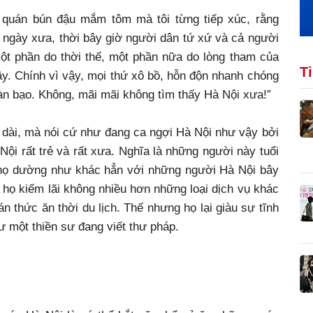
 quán bún đậu mắm tôm mà tôi từng tiếp xúc, rằng
ngày xưa, thời bây giờ người dân tứ xứ và cả người
ột phần do thời thế, một phần nữa do lòng tham của
T
y. Chính vì vậy, mọi thứ xô bồ, hỗn độn nhanh chóng
àn bạo. Không, mãi mãi không tìm thấy Hà Nội xưa!”
dài, mà nói cứ như đang ca ngợi Hà Nội như vậy bởi
ội rất trẻ và rất xưa. Nghĩa là những người này tuổi
 họ dường như khác hẳn với những người Hà Nội bây
 họ kiếm lãi không nhiều hơn những loại dịch vụ khác
 thức ăn thời du lịch. Thế nhưng họ lại giàu sự tĩnh
ư một thiền sư đang viết thư pháp.