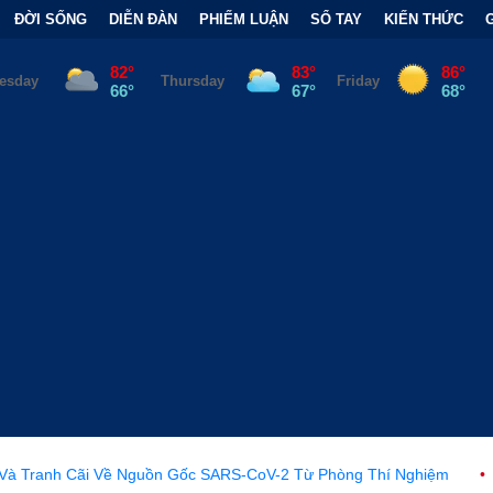
ĐỜI SỐNG
DIỄN ĐÀN
PHIẾM LUẬN
SỔ TAY
KIẾN THỨC
 Nguồn Gốc SARS-CoV-2 Từ Phòng Thí Nghiệm
•
FCC Chính Thứ