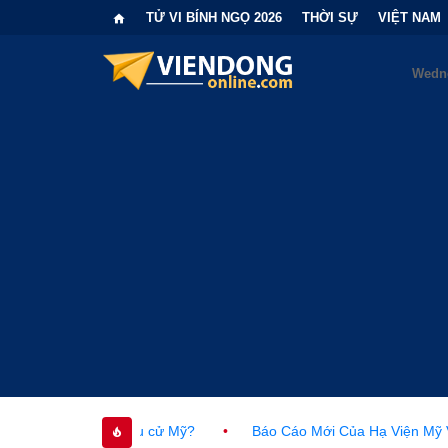
TỬ VI BÍNH NGỌ 2026
THỜI SỰ
VIỆT NAM
ện bầu cử Mỹ?
•
Báo Cáo Mới Của Hạ Viện Mỹ Và Tranh Cãi Về