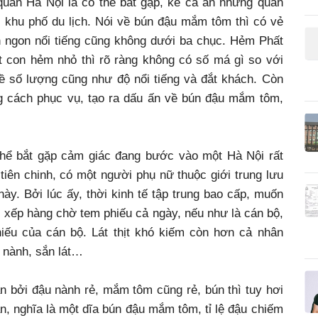
quán Hà Nội là có thể bắt gặp, kể cả ăn những quán
khu phố du lịch. Nói về bún đậu mắm tôm thì có vẻ
 ngon nổi tiếng cũng không dưới ba chục. Hẻm Phất
t con hẻm nhỏ thì rõ ràng không có số má gì so với
ề số lượng cũng như độ nổi tiếng và đắt khách. Còn
g cách phục vụ, tạo ra dấu ấn về bún đậu mắm tôm,
thể bắt gặp cảm giác đang bước vào một Hà Nội rất
iên chinh, có một người phụ nữ thuộc giới trung lưu
y. Bởi lúc ấy, thời kinh tế tập trung bao cấp, muốn
i đi xếp hàng chờ tem phiếu cả ngày, nếu như là cán bộ,
hiếu của cán bộ. Lát thịt khó kiếm còn hơn cả nhân
 nành, sắn lát…
 bởi đậu nành rẻ, mắm tôm cũng rẻ, bún thì tuy hơi
, nghĩa là một dĩa bún đậu mắm tôm, tỉ lệ đậu chiếm