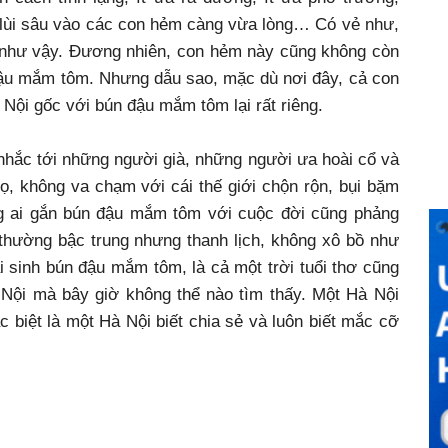
g lùi sâu vào các con hẻm càng vừa lòng… Có vẻ như,
 như vậy. Đương nhiên, con hẻm này cũng không còn
 đậu mắm tôm. Nhưng dẫu sao, mặc dù nơi đây, cả con
Nội gốc với bún đậu mắm tôm lại rất riêng.
nhắc tới những người già, những người ưa hoài cổ và
ọ, không va chạm với cái thế giới chộn rộn, bụi bặm
ng ai gắn bún đậu mắm tôm với cuộc đời cũng phảng
 thường bậc trung nhưng thanh lịch, không xô bồ như
i sinh bún đậu mắm tôm, là cả một trời tuổi thơ cũng
 Nội mà bây giờ không thể nào tìm thấy. Một Hà Nội
c biệt là một Hà Nội biết chia sẻ và luôn biết mắc cỡ