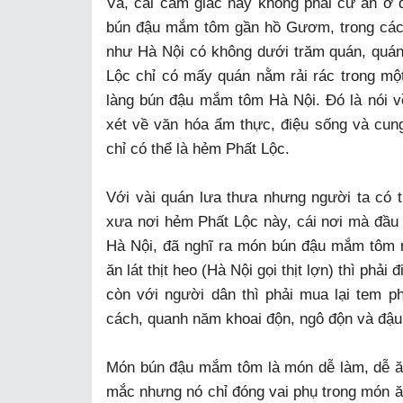
Và, cái cảm giác này không phải cứ ăn ở 
bún đậu mắm tôm gần hồ Gươm, trong các 
như Hà Nội có không dưới trăm quán, quán
Lộc chỉ có mấy quán nằm rải rác trong mộ
làng bún đậu mắm tôm Hà Nội. Đó là nói v
xét về văn hóa ẩm thực, điệu sống và cun
chỉ có thể là hẻm Phất Lộc.
Với vài quán lưa thưa nhưng người ta có 
xưa nơi hẻm Phất Lộc này, cái nơi mà đầu t
Hà Nội, đã nghĩ ra món bún đậu mắm tôm nà
ăn lát thịt heo (Hà Nội gọi thịt lợn) thì phả
còn với người dân thì phải mua lại tem p
cách, quanh năm khoai độn, ngô độn và đậu
Món bún đậu mắm tôm là món dễ làm, dễ ăn
mắc nhưng nó chỉ đóng vai phụ trong món ăn