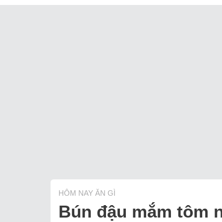
HÔM NAY ĂN GÌ
Bún đậu mắm tôm n