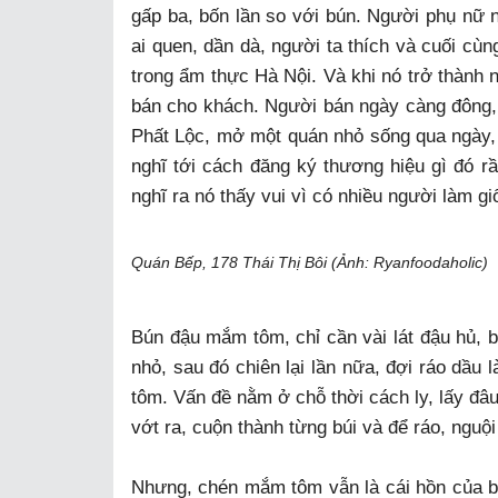
gấp ba, bốn lần so với bún. Người phụ nữ 
ai quen, dần dà, người ta thích và cuối cù
trong ẩm thực Hà Nội. Và khi nó trở thành n
bán cho khách. Người bán ngày càng đông,
Phất Lộc, mở một quán nhỏ sống qua ngày, 
nghĩ tới cách đăng ký thương hiệu gì đó r
nghĩ ra nó thấy vui vì có nhiều người làm g
Quán Bếp, 178 Thái Thị Bôi (Ảnh: Ryanfoodaholic)
Bún đậu mắm tôm, chỉ cần vài lát đậu hủ, b
nhỏ, sau đó chiên lại lần nữa, đợi ráo dầu
tôm. Vấn đề nằm ở chỗ thời cách ly, lấy đâu
vớt ra, cuộn thành từng búi và để ráo, nguội
Nhưng, chén mắm tôm vẫn là cái hồn của b