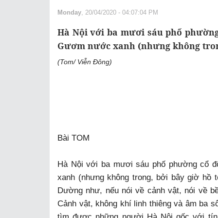
Monday
, 20/04/2020 - 04:07:04 PM
Hà Nội với ba mươi sáu phố phường
Gươm nước xanh (nhưng không tro
(Tom/ Viễn Đông)
Bài TOM
Hà Nội với ba mươi sáu phố phường cổ đ
xanh (nhưng không trong, bởi bây giờ hồ 
Dường như, nếu nói về cảnh vật, nói về bề
Cảnh vật, không khí linh thiêng và âm ba s
tìm được những người Hà Nội gốc với tính