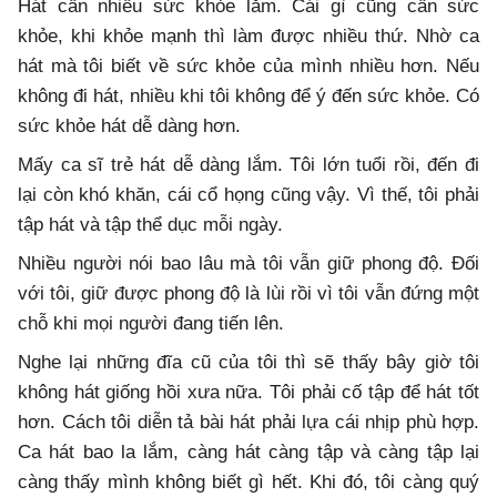
Hát cần nhiều sức khỏe lắm. Cái gì cũng cần sức
khỏe, khi khỏe mạnh thì làm được nhiều thứ. Nhờ ca
hát mà tôi biết về sức khỏe của mình nhiều hơn. Nếu
không đi hát, nhiều khi tôi không để ý đến sức khỏe. Có
sức khỏe hát dễ dàng hơn.
Mấy ca sĩ trẻ hát dễ dàng lắm. Tôi lớn tuổi rồi, đến đi
lại còn khó khăn, cái cổ họng cũng vậy. Vì thế, tôi phải
tập hát và tập thể dục mỗi ngày.
Nhiều người nói bao lâu mà tôi vẫn giữ phong độ. Đối
với tôi, giữ được phong độ là lùi rồi vì tôi vẫn đứng một
chỗ khi mọi người đang tiến lên.
Nghe lại những đĩa cũ của tôi thì sẽ thấy bây giờ tôi
không hát giống hồi xưa nữa. Tôi phải cố tập để hát tốt
hơn. Cách tôi diễn tả bài hát phải lựa cái nhịp phù hợp.
Ca hát bao la lắm, càng hát càng tập và càng tập lại
càng thấy mình không biết gì hết. Khi đó, tôi càng quý