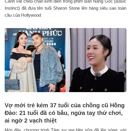
Cảnh vắt chéo chân kinh điển trong phim Bản Năng Gốc (Basic
Instinct) đã đưa tên tuổi Sharon Stone lên hàng siêu sao toàn
cầu của Hollywood
Vợ mới trẻ kém 37 tuổi của chồng cũ Hồng
Đào: 21 tuổi đã có bầu, ngứa tay thử chơi,
ai ngờ 2 vạch thiệt
Mới đây, chương trình Tâm sự mẹ bỉm sữa đã lên sóng, với