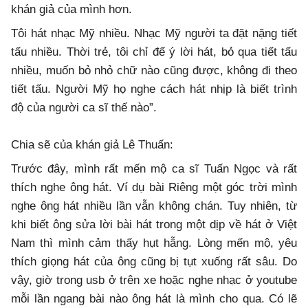
khán giả của mình hơn.
Tôi hát nhạc Mỹ nhiều. Nhạc Mỹ người ta đặt nặng tiết
tấu nhiều. Thời trẻ, tôi chỉ để ý lời hát, bỏ qua tiết tấu
nhiều, muốn bỏ nhỏ chữ nào cũng được, không đi theo
tiết tấu. Người Mỹ họ nghe cách hát nhịp là biết trình
độ của người ca sĩ thế nào”.
Chia sẽ của khán giả Lê Thuấn:
Trước đây, mình rất mến mộ ca sĩ Tuấn Ngọc và rất
thích nghe ông hát. Ví dụ bài Riêng một góc trời mình
nghe ông hát nhiều lần vẫn không chán. Tuy nhiên, từ
khi biết ông sửa lời bài hát trong một dịp về hát ở Việt
Nam thì mình cảm thấy hụt hẫng. Lòng mến mộ, yêu
thích giọng hát của ông cũng bị tụt xuống rất sâu. Do
vậy, giờ trong usb ở trên xe hoặc nghe nhạc ở youtube
mỗi lần ngang bài nào ông hát là mình cho qua. Có lẽ