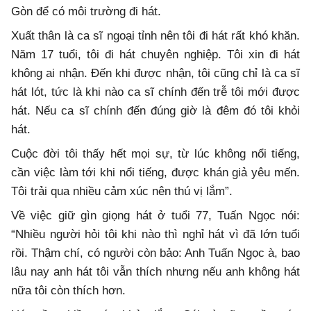
Gòn để có môi trường đi hát.
Xuất thân là ca sĩ ngoại tỉnh nên tôi đi hát rất khó khăn.
Năm 17 tuổi, tôi đi hát chuyên nghiệp. Tôi xin đi hát
không ai nhận. Đến khi được nhận, tôi cũng chỉ là ca sĩ
hát lót, tức là khi nào ca sĩ chính đến trễ tôi mới được
hát. Nếu ca sĩ chính đến đúng giờ là đêm đó tôi khỏi
hát.
Cuộc đời tôi thấy hết mọi sự, từ lúc không nổi tiếng,
cần việc làm tới khi nổi tiếng, được khán giả yêu mến.
Tôi trải qua nhiều cảm xúc nên thú vị lắm”.
Về việc giữ gìn giọng hát ở tuổi 77, Tuấn Ngọc nói:
“Nhiều người hỏi tôi khi nào thì nghỉ hát vì đã lớn tuổi
rồi. Thậm chí, có người còn bảo: Anh Tuấn Ngọc à, bao
lâu nay anh hát tôi vẫn thích nhưng nếu anh không hát
nữa tôi còn thích hơn.