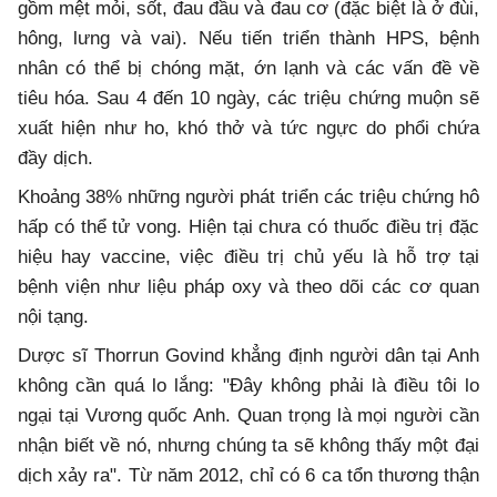
gồm mệt mỏi, sốt, đau đầu và đau cơ (đặc biệt là ở đùi,
hông, lưng và vai). Nếu tiến triển thành HPS, bệnh
nhân có thể bị chóng mặt, ớn lạnh và các vấn đề về
tiêu hóa. Sau 4 đến 10 ngày, các triệu chứng muộn sẽ
xuất hiện như ho, khó thở và tức ngực do phổi chứa
đầy dịch.
Khoảng 38% những người phát triển các triệu chứng hô
hấp có thể tử vong. Hiện tại chưa có thuốc điều trị đặc
hiệu hay vaccine, việc điều trị chủ yếu là hỗ trợ tại
bệnh viện như liệu pháp oxy và theo dõi các cơ quan
nội tạng.
Dược sĩ Thorrun Govind khẳng định người dân tại Anh
không cần quá lo lắng: "Đây không phải là điều tôi lo
ngại tại Vương quốc Anh. Quan trọng là mọi người cần
nhận biết về nó, nhưng chúng ta sẽ không thấy một đại
dịch xảy ra". Từ năm 2012, chỉ có 6 ca tổn thương thận