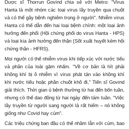
Dược sĩ Thorrun Govind chia sẻ với Metro: "Virus
Hanta là một nhóm các loại virus lây truyền qua chuột
và có thể gây bệnh nghiêm trọng ở người". Nhiễm virus
Hanta có thể dẫn đến hai loại bệnh chính: một loại ảnh
hưởng đến phổi (Hội chứng phổi do virus Hanta - HPS)
và loại kia ảnh hưởng đến thận (Sốt xuất huyết kèm hội
chứng thận - HFRS).
Mọi người có thể nhiễm virus khi tiếp xúc với nước tiểu
và phân của loài gặm nhấm. "Về cơ bản là hít phải
không khí bị ô nhiễm vì virus phát tán vào không khí
khi nước tiểu hoặc phân chuột khô đi," Tiến sĩ Govind
giải thích. Thời gian ủ bệnh thường từ hai đến bốn tuần,
nhưng có thể dao động từ hai ngày đến tám tuần. "Việc
lây truyền từ người sang người là rất hiếm – nó không
giống như Covid hay cúm".
Các triệu chứng ban đầu có thể nhầm lẫn với cúm, bao