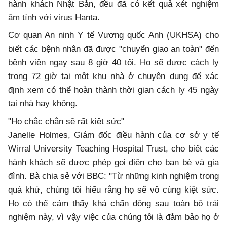
hành khách Nhật Bản, đều đã có kết quả xét nghiệm
âm tính với virus Hanta.
Cơ quan An ninh Y tế Vương quốc Anh (UKHSA) cho
biết các bệnh nhân đã được "chuyển giao an toàn" đến
bệnh viện ngay sau 8 giờ 40 tối. Họ sẽ được cách ly
trong 72 giờ tại một khu nhà ở chuyên dụng để xác
định xem có thể hoàn thành thời gian cách ly 45 ngày
tại nhà hay không.
"Họ chắc chắn sẽ rất kiệt sức"
Janelle Holmes, Giám đốc điều hành của cơ sở y tế
Wirral University Teaching Hospital Trust, cho biết các
hành khách sẽ được phép gọi điện cho bạn bè và gia
đình. Bà chia sẻ với BBC: "Từ những kinh nghiệm trong
quá khứ, chúng tôi hiểu rằng họ sẽ vô cùng kiệt sức.
Họ có thể cảm thấy khá chấn động sau toàn bộ trải
nghiệm này, vì vậy việc của chúng tôi là đảm bảo họ ở