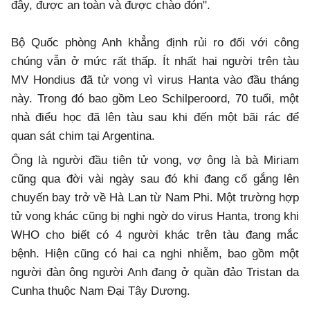
đây, được an toàn và được chào đón".
Bộ Quốc phòng Anh khẳng định rủi ro đối với công
chúng vẫn ở mức rất thấp. Ít nhất hai người trên tàu
MV Hondius đã tử vong vì virus Hanta vào đầu tháng
này. Trong đó bao gồm Leo Schilperoord, 70 tuổi, một
nhà điểu học đã lên tàu sau khi đến một bãi rác để
quan sát chim tại Argentina.
Ông là người đầu tiên tử vong, vợ ông là bà Miriam
cũng qua đời vài ngày sau đó khi đang cố gắng lên
chuyến bay trở về Hà Lan từ Nam Phi. Một trường hợp
tử vong khác cũng bị nghi ngờ do virus Hanta, trong khi
WHO cho biết có 4 người khác trên tàu đang mắc
bệnh. Hiện cũng có hai ca nghi nhiễm, bao gồm một
người đàn ông người Anh đang ở quần đảo Tristan da
Cunha thuộc Nam Đại Tây Dương.