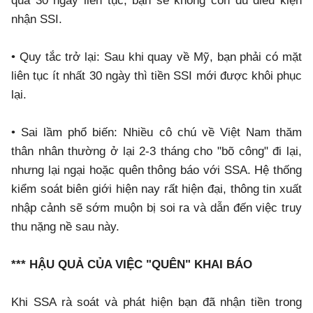
quá 30 ngày liên tục, bạn sẽ không còn đủ điều kiện
nhận SSI.
• Quy tắc trở lại: Sau khi quay về Mỹ, bạn phải có mặt
liên tục ít nhất 30 ngày thì tiền SSI mới được khôi phục
lại.
• Sai lầm phổ biến: Nhiều cô chú về Việt Nam thăm
thân nhân thường ở lại 2-3 tháng cho "bõ công" đi lại,
nhưng lại ngại hoặc quên thông báo với SSA. Hệ thống
kiểm soát biên giới hiện nay rất hiện đại, thông tin xuất
nhập cảnh sẽ sớm muộn bị soi ra và dẫn đến việc truy
thu nặng nề sau này.
*** HẬU QUẢ CỦA VIỆC "QUÊN" KHAI BÁO
Khi SSA rà soát và phát hiện bạn đã nhận tiền trong