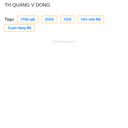
TH QUANG V DONG
Tags
#Tiền già
#SSA
#SSI
#An sinh Mỹ
#Lạm dụng Mỹ
Advertisement