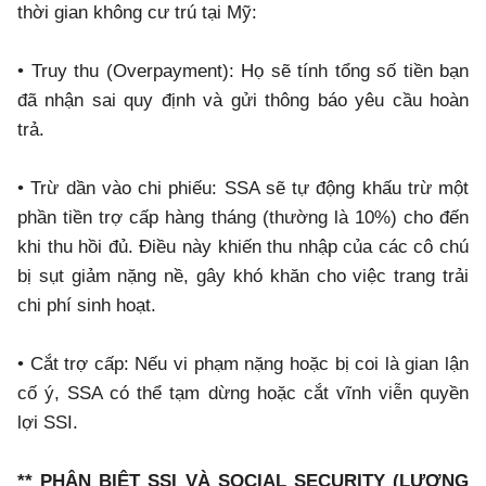
thời gian không cư trú tại Mỹ:
• Truy thu (Overpayment): Họ sẽ tính tổng số tiền bạn
đã nhận sai quy định và gửi thông báo yêu cầu hoàn
trả.
• Trừ dần vào chi phiếu: SSA sẽ tự động khấu trừ một
phần tiền trợ cấp hàng tháng (thường là 10%) cho đến
khi thu hồi đủ. Điều này khiến thu nhập của các cô chú
bị sụt giảm nặng nề, gây khó khăn cho việc trang trải
chi phí sinh hoạt.
• Cắt trợ cấp: Nếu vi phạm nặng hoặc bị coi là gian lận
cố ý, SSA có thể tạm dừng hoặc cắt vĩnh viễn quyền
lợi SSI.
** PHÂN BIỆT SSI VÀ SOCIAL SECURITY (LƯƠNG