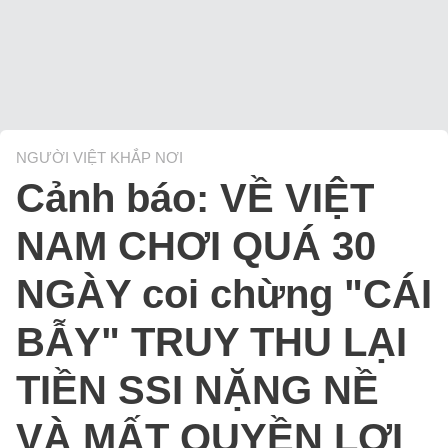
NGƯỜI VIỆT KHẮP NƠI
Cảnh báo: VỀ VIỆT
NAM CHƠI QUÁ 30
NGÀY coi chừng "CÁI
BẪY" TRUY THU LẠI
TIỀN SSI NẶNG NỀ
VÀ MẤT QUYỀN LỢI