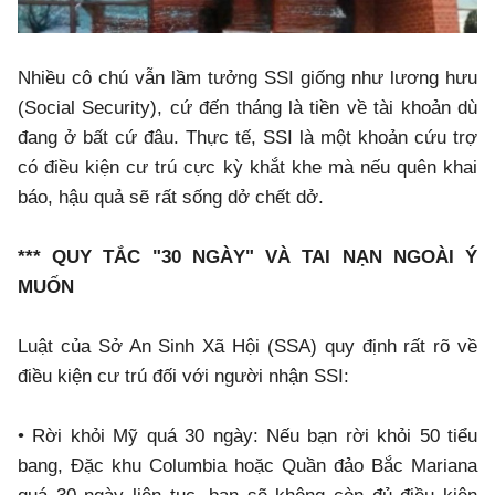
Nhiều cô chú vẫn lầm tưởng SSI giống như lương hưu
(Social Security), cứ đến tháng là tiền về tài khoản dù
đang ở bất cứ đâu. Thực tế, SSI là một khoản cứu trợ
có điều kiện cư trú cực kỳ khắt khe mà nếu quên khai
báo, hậu quả sẽ rất sống dở chết dở.
*** QUY TẮC "30 NGÀY" VÀ TAI NẠN NGOÀI Ý
MUỐN
Luật của Sở An Sinh Xã Hội (SSA) quy định rất rõ về
điều kiện cư trú đối với người nhận SSI:
• Rời khỏi Mỹ quá 30 ngày: Nếu bạn rời khỏi 50 tiểu
bang, Đặc khu Columbia hoặc Quần đảo Bắc Mariana