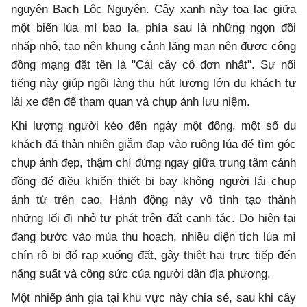
nguyên Bạch Lộc Nguyên. Cây xanh này tọa lạc giữa
một biển lúa mì bao la, phía sau là những ngọn đồi
nhấp nhô, tạo nên khung cảnh lãng mạn nên được cộng
đồng mạng đặt tên là "Cái cây cô đơn nhất". Sự nổi
tiếng này giúp ngôi làng thu hút lượng lớn du khách tự
lái xe đến để tham quan và chụp ảnh lưu niệm.
Khi lượng người kéo đến ngày một đông, một số du
khách đã thản nhiên giẫm đạp vào ruộng lúa để tìm góc
chụp ảnh đẹp, thậm chí đứng ngay giữa trung tâm cánh
đồng để điều khiển thiết bị bay không người lái chụp
ảnh từ trên cao. Hành động này vô tình tạo thành
những lối đi nhỏ tự phát trên đất canh tác. Do hiện tại
đang bước vào mùa thu hoạch, nhiều diện tích lúa mì
chín rộ bị đổ rạp xuống đất, gây thiệt hại trực tiếp đến
năng suất và công sức của người dân địa phương.
Một nhiếp ảnh gia tại khu vực này chia sẻ, sau khi cây