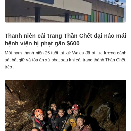
Thanh niên cải trang Thần Chết đại náo mái
bệnh viện bị phạt gần $600
Một nam thanh niên 26 tuổi tại xứ Wales đã bị lực lượng cảnh
sát bắt giữ và tòa án xử phạt sau khi cải trang thành Thần Chết,
trèo ...