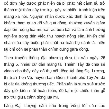
cô đơn này được phát hiện đã bị chặt hết cành lá, trở
thành một thân cây trơ trọi, gây ra nhiều tranh luận trên
mạng xã hội. Nguyên nhân được xác định là do lượng
khách tham quan đổ về quá đông, thường xuyên giẫm
đạp lên ruộng lúa mì, xả rác bừa bãi và làm ảnh hưởng
nghiêm trọng đến việc thu hoạch nông sản, khiến chủ
nhân của cây buộc phải chặt hạ toàn bộ cành lá, hiện
tại chỉ còn lại phần thân chính đứng giữa đồng.
Theo truyền thông địa phương đưa tin vào ngày 26
tháng 5, nhiều cư dân mạng tại Thiểm Tây đã chia sẻ
video cho thấy cây cổ thụ nổi tiếng tại làng Đại Lượng,
thị trấn Tiền Vệ, huyện Lam Điền, thành phố Tây An đã
bị cắt tỉa không thương tiếc. Phần tán lá sum suê trước
đây giờ biến mất hoàn toàn, để lại một chiếc thân gỗ
trơ trụi giữa cánh đồng lúa mì.
Làng Đại Lượng nằm sâu trong vùng lõi của cao