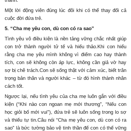
thành.
Một lời động viên đúng lúc đôi khi có thể thay đổi cả
cuộc đời đứa trẻ.
5. “Cha mẹ yêu con, dù con có ra sao”
Tình yêu vô điều kiện là nền tảng vững chắc nhất giúp
con trở thành người tử tế và hiếu thảo.Khi con hiểu
rằng cha mẹ yêu mình không vì điểm cao hay thành
tích, con sẽ không còn áp lực, không cần giả vờ hay
sợ bị chê trách.Con sẽ sống thật với cảm xúc, biết trân
trọng bản thân và người khác – từ đó hình thành nhân
cách tốt.
Ngược lại, nếu tình yêu của cha mẹ luôn gắn với điều
kiện (“Khi nào con ngoan mẹ mới thương”, “Nếu con
học giỏi bố mới vui”), đứa trẻ sẽ luôn sống trong lo sợ
và thiếu tự tin.Câu nói “Cha mẹ yêu con, dù con có ra
sao” là bức tường bảo vệ tinh thần để con có thể vững