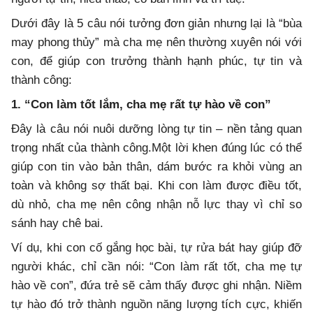
Dưới đây là 5 câu nói tưởng đơn giản nhưng lại là “bùa
may phong thủy” mà cha mẹ nên thường xuyên nói với
con, để giúp con trưởng thành hạnh phúc, tự tin và
thành công:
1. “Con làm tốt lắm, cha mẹ rất tự hào về con”
Đây là câu nói nuôi dưỡng lòng tự tin – nền tảng quan
trọng nhất của thành công.Một lời khen đúng lúc có thể
giúp con tin vào bản thân, dám bước ra khỏi vùng an
toàn và không sợ thất bại. Khi con làm được điều tốt,
dù nhỏ, cha mẹ nên công nhận nỗ lực thay vì chỉ so
sánh hay chê bai.
Ví dụ, khi con cố gắng học bài, tự rửa bát hay giúp đỡ
người khác, chỉ cần nói: “Con làm rất tốt, cha mẹ tự
hào về con”, đứa trẻ sẽ cảm thấy được ghi nhận. Niềm
tự hào đó trở thành nguồn năng lượng tích cực, khiến