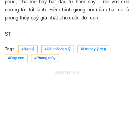
phúc, cha mẹ hãy bắt đầu từ hôm nay – nói với con
những lời tốt lành. Bởi chính giọng nói của cha mẹ là
phong thủy quý giá nhất cho cuộc đời con.
ST
Tags
#Đạo lý
#Câu nói đạo lý
#Lời hay ý đẹp
#Dạy con
#Phong thủy
Advertisement