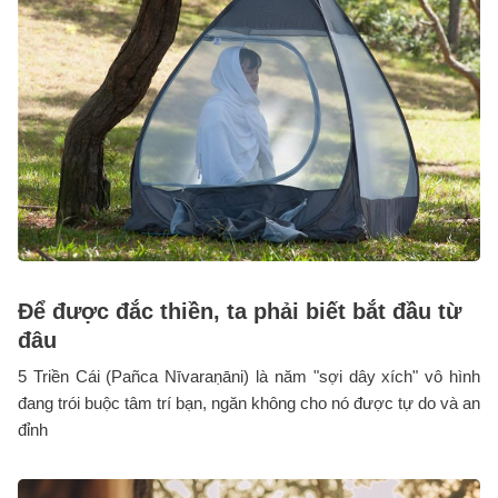
Để được đắc thiền, ta phải biết bắt đầu từ
đâu
5 Triền Cái (Pañca Nīvaraṇāni) là năm "sợi dây xích" vô hình
đang trói buộc tâm trí bạn, ngăn không cho nó được tự do và an
đỉnh