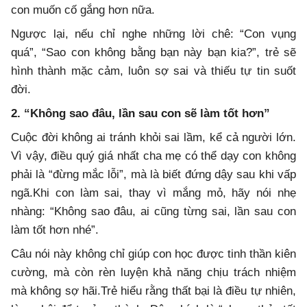
con muốn cố gắng hơn nữa.
Ngược lại, nếu chỉ nghe những lời chê: “Con vụng
quá”, “Sao con không bằng bạn này bạn kia?”, trẻ sẽ
hình thành mặc cảm, luôn sợ sai và thiếu tự tin suốt
đời.
2. “Không sao đâu, lần sau con sẽ làm tốt hơn”
Cuộc đời không ai tránh khỏi sai lầm, kể cả người lớn.
Vì vậy, điều quý giá nhất cha mẹ có thể dạy con không
phải là “đừng mắc lỗi”, mà là biết đứng dậy sau khi vấp
ngã.Khi con làm sai, thay vì mắng mỏ, hãy nói nhẹ
nhàng: “Không sao đâu, ai cũng từng sai, lần sau con
làm tốt hơn nhé”.
Câu nói này không chỉ giúp con học được tinh thần kiên
cường, mà còn rèn luyện khả năng chịu trách nhiệm
mà không sợ hãi.Trẻ hiểu rằng thất bại là điều tự nhiên,