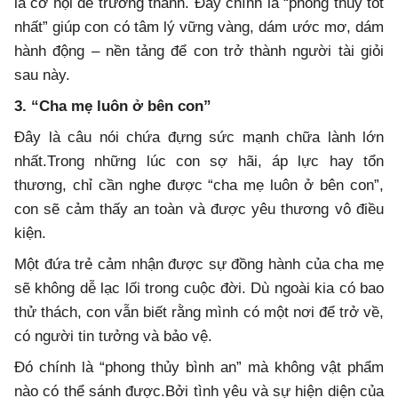
là cơ hội để trưởng thành. Đây chính là “phong thủy tốt
nhất” giúp con có tâm lý vững vàng, dám ước mơ, dám
hành động – nền tảng để con trở thành người tài giỏi
sau này.
3. “Cha mẹ luôn ở bên con”
Đây là câu nói chứa đựng sức mạnh chữa lành lớn
nhất.Trong những lúc con sợ hãi, áp lực hay tổn
thương, chỉ cần nghe được “cha mẹ luôn ở bên con”,
con sẽ cảm thấy an toàn và được yêu thương vô điều
kiện.
Một đứa trẻ cảm nhận được sự đồng hành của cha mẹ
sẽ không dễ lạc lối trong cuộc đời. Dù ngoài kia có bao
thử thách, con vẫn biết rằng mình có một nơi để trở về,
có người tin tưởng và bảo vệ.
Đó chính là “phong thủy bình an” mà không vật phẩm
nào có thể sánh được.Bởi tình yêu và sự hiện diện của