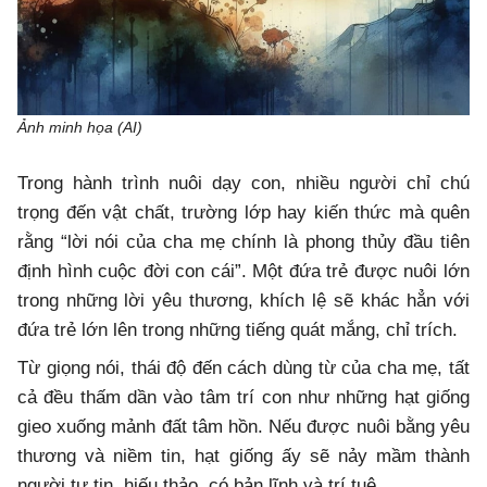
Ảnh minh họa (AI)
Trong hành trình nuôi dạy con, nhiều người chỉ chú
trọng đến vật chất, trường lớp hay kiến thức mà quên
rằng “lời nói của cha mẹ chính là phong thủy đầu tiên
định hình cuộc đời con cái”. Một đứa trẻ được nuôi lớn
trong những lời yêu thương, khích lệ sẽ khác hẳn với
đứa trẻ lớn lên trong những tiếng quát mắng, chỉ trích.
Từ giọng nói, thái độ đến cách dùng từ của cha mẹ, tất
cả đều thấm dần vào tâm trí con như những hạt giống
gieo xuống mảnh đất tâm hồn. Nếu được nuôi bằng yêu
thương và niềm tin, hạt giống ấy sẽ nảy mầm thành
người tự tin, hiếu thảo, có bản lĩnh và trí tuệ.