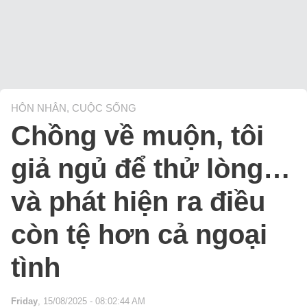
HÔN NHÂN, CUỘC SỐNG
Chồng về muộn, tôi
giả ngủ để thử lòng…
và phát hiện ra điều
còn tệ hơn cả ngoại
tình
Friday
, 15/08/2025 - 08:02:44 AM