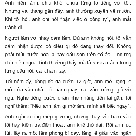
Anh hiền lành, chịu khó, chưa từng to tiếng với tôi.
Nhưng vài tháng gần đây, anh thường xuyên về muộn.
Khi tôi hỏi, anh chỉ nói “bận việc ở công ty”, ánh mắt
tránh đi.
Người làm vợ nhạy cảm lắm. Dù anh không nói, tôi vẫn
cảm nhận được có điều gì đó đang thay đổi. Không
phải mùi nước hoa lạ hay dấu son trên cổ áo – những
dấu hiệu ngoại tình thường thấy mà là sự xa cách trong
từng câu nói, cái chạm tay.
Tối hôm ấy, đồng hồ đã điểm 12 giờ, anh mới lặng lẽ
mở cửa vào nhà. Tôi nằm quay mặt vào tường, giả vờ
ngủ. Nghe tiếng bước chân nhẹ nhàng tiến lại gần, tôi
nghĩ thầm: “Nếu anh làm gì mờ ám, mình sẽ biết ngay”.
Anh ngồi xuống mép giường, nhưng thay vì chạm vào
tôi hay kiểm tra điện thoại, anh khẽ thở dài. Rồi anh lục
túi, lấy ra một tấm phong bì dày, lặng lẽ giấu vào ngăn