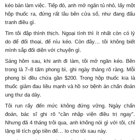
kéo bàn làm việc. Tiếp đó, anh mở ngăn tủ nhỏ, lấy một
hộp thuốc ra, đứng rất lâu bên cửa sổ, như đang đấu
tranh điều gì.
Tim tôi đập thình thịch. Ngoại tình thì ít nhất còn có lý
do để đối thoại, để níu kéo. Còn đây… tôi không biết
mình sắp đối diện với chuyện gì.
Sáng hôm sau, khi anh đi làm, tôi mở ngăn kéo. Bên
trong là 7–8 tấm phong bì, ghi ngày tháng rõ ràng. Mỗi
phong bì đều chứa gần $200. Trong hộp thuốc kia là
thuốc giảm đau liều mạnh và hồ sơ bệnh án chẩn đoán
ung thư dạ dày.
Tôi run rẩy đến mức không đứng vững. Ngày chẩn
đoán, bác sĩ ghi rõ “cần nhập viện điều trị ngay”.
Nhưng đã 4 tháng trôi qua, anh không nói gì với tôi, chỉ
lặng lẽ tích góp tiền để… lo cho tôi sau này.