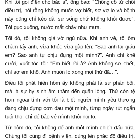
Khi tôi gọi điện cho bác sĩ, ông bảo: “Chồng cô từ chối
điều trị, nói rằng không muốn vợ biết, sợ vợ lo và bệnh
này cũng chỉ kéo dài sự sống chứ không khỏi được”.
Tôi gục xuống, nước mắt chảy như mưa.
Tối đó, tôi không giả vờ ngủ nữa. Khi anh về, tôi ôm
chầm lấy anh, vừa khóc vừa gào lên: “Sao anh lại giấu
em? Sao anh tự chịu đựng một mình?”. Anh chỉ khẽ
cười, vuốt tóc tôi: "Em biết rồi à? Anh không sợ chết,
chỉ sợ em khổ. Anh muốn lo xong mọi thứ đã…".
Điều tôi phát hiện hôm ấy không phải là sự phản bội,
mà là sự hy sinh âm thầm đến quặn lòng. Thứ còn tệ
hơn ngoại tình với tôi là biết người mình yêu thương
đang chịu đựng cơn đau một mình, từng ngày rút ngắn
tuổi thọ, chỉ để bảo vệ mình khỏi nỗi lo.
Từ hôm đó, tôi không để anh một mình chiến đấu nữa.
Chúng tôi cùng đi bệnh viện, cùng lên phác đồ điều trị.