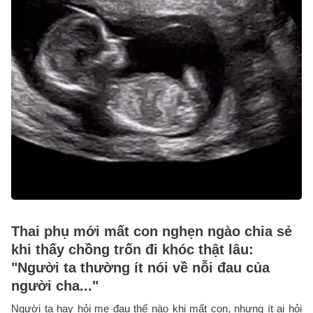
Thai phụ mới mất con nghẹn ngào chia sẻ
khi thấy chồng trốn đi khóc thật lâu:
"Người ta thường ít nói về nỗi đau của
người cha..."
Người ta hay hỏi mẹ đau thế nào khi mất con, nhưng ít ai hỏi