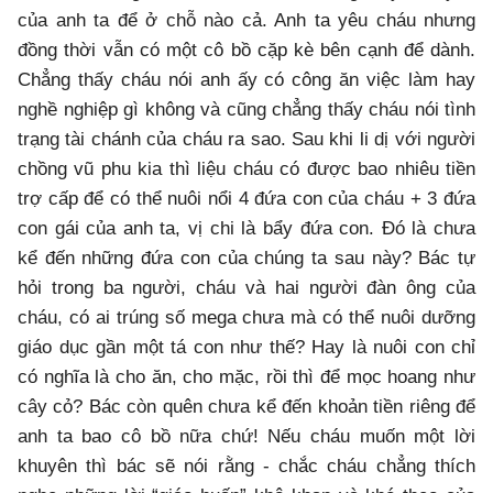
của anh ta để ở chỗ nào cả. Anh ta yêu cháu nhưng
đồng thời vẫn có một cô bồ cặp kè bên cạnh để dành.
Chẳng thấy cháu nói anh ấy có công ăn việc làm hay
nghề nghiệp gì không và cũng chẳng thấy cháu nói tình
trạng tài chánh của cháu ra sao. Sau khi li dị với người
chồng vũ phu kia thì liệu cháu có được bao nhiêu tiền
trợ cấp để có thể nuôi nổi 4 đứa con của cháu + 3 đứa
con gái của anh ta, vị chi là bẩy đứa con. Đó là chưa
kể đến những đứa con của chúng ta sau này? Bác tự
hỏi trong ba người, cháu và hai người đàn ông của
cháu, có ai trúng số mega chưa mà có thể nuôi dưỡng
giáo dục gần một tá con như thế? Hay là nuôi con chỉ
có nghĩa là cho ăn, cho mặc, rồi thì để mọc hoang như
cây cỏ? Bác còn quên chưa kể đến khoản tiền riêng để
anh ta bao cô bồ nữa chứ! Nếu cháu muốn một lời
khuyên thì bác sẽ nói rằng - chắc cháu chẳng thích