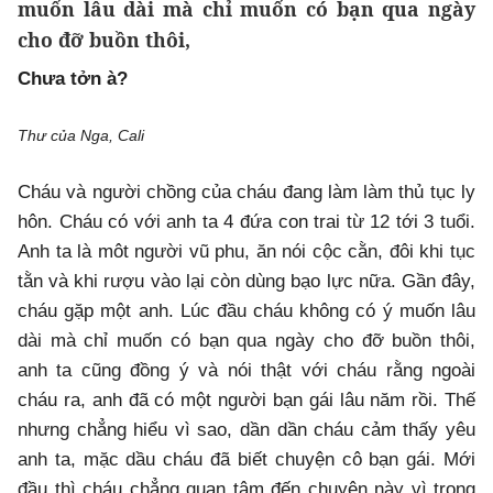
muốn lâu dài mà chỉ muốn có bạn qua ngày
cho đỡ buồn thôi,
Chưa tởn à?
Thư của Nga, Cali
Cháu và người chồng của cháu đang làm làm thủ tục ly
hôn. Cháu có với anh ta 4 đứa con trai từ 12 tới 3 tuổi.
Anh ta là môt người vũ phu, ăn nói cộc cằn, đôi khi tục
tằn và khi rượu vào lại còn dùng bạo lực nữa. Gần đây,
cháu gặp một anh. Lúc đầu cháu không có ý muốn lâu
dài mà chỉ muốn có bạn qua ngày cho đỡ buồn thôi,
anh ta cũng đồng ý và nói thật với cháu rằng ngoài
cháu ra, anh đã có một người bạn gái lâu năm rồi. Thế
nhưng chẳng hiểu vì sao, dần dần cháu cảm thấy yêu
anh ta, mặc dầu cháu đã biết chuyện cô bạn gái. Mới
đầu thì cháu chẳng quan tâm đến chuyện này vì trong