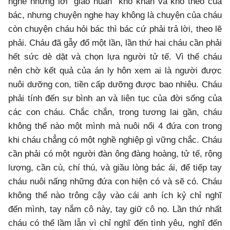
nghe những lời “giáo huấn” khô khan và khó theo của
bác, nhưng chuyện nghe hay không là chuyện của cháu
còn chuyện cháu hỏi bác thì bác cứ phải trả lời, theo lẽ
phải. Cháu đã gẫy đổ một lần, lần thứ hai cháu cần phải
hết sức dè dặt và chọn lựa người tử tế. Vì thế cháu
nên chờ kết quả của án ly hôn xem ai là người được
nuôi dưỡng con, tiền cấp dưỡng được bao nhiêu. Cháu
phải tính đến sự bình an và liên tục của đời sống của
các con cháu. Chắc chắn, trong tương lai gần, cháu
không thể nào một mình mà nuôi nổi 4 đứa con trong
khi cháu chẳng có một nghề nghiệp gì vững chắc. Cháu
cần phải có một người đàn ông đàng hoàng, tử tế, rộng
lượng, cần cù, chí thú, và giầu lòng bác ái, để tiếp tay
cháu nuôi nấng những đứa con hiện có và sẽ có. Cháu
không thể nào trông cậy vào cái anh ích kỷ chỉ nghĩ
đến mình, tay nắm cô này, tay giữ cô nọ. Lần thứ nhất
cháu có thể lầm lẫn vì chỉ nghĩ đến tình yêu, nghĩ đến