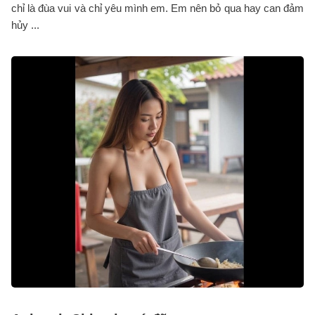
chỉ là đùa vui và chỉ yêu mình em. Em nên bỏ qua hay can đảm
hủy ...