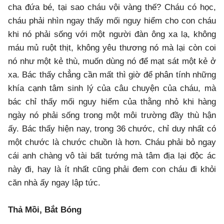
cha đứa bé, tại sao cháu vội vàng thế? Cháu có học,
cháu phải nhìn ngay thấy mối nguy hiểm cho con cháu
khi nó phải sống với một người đàn ông xa lạ, không
máu mủ ruột thịt, không yêu thương nó mà lại còn coi
nó như một kẻ thù, muốn dùng nó để mạt sát một kẻ ở
xa. Bác thấy chẳng cần mất thì giờ để phân tính những
khía cạnh tâm sinh lý của câu chuyện của cháu, mà
bác chỉ thấy mối nguy hiểm của thằng nhỏ khi hàng
ngày nó phải sống trong một môi trường đầy thù hận
ấy. Bác thấy hiện nay, trong 36 chước, chỉ duy nhất có
một chước là chước chuồn là hơn. Cháu phải bỏ ngay
cái anh chàng vô tài bất tướng mà tâm địa lại độc ác
này đi, hay là ít nhất cũng phải đem con cháu đi khỏi
căn nhà ấy ngay lập tức.
Thả Mồi, Bắt Bóng