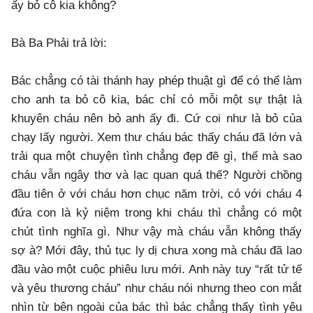
ấy bỏ cô kia không?
Bà Ba Phải trả lời:
Bác chẳng có tài thánh hay phép thuật gì để có thể làm
cho anh ta bỏ cô kia, bác chỉ có mỗi một sự thật là
khuyên cháu nên bỏ anh ấy đi. Cứ coi như là bỏ của
chạy lấy người. Xem thư cháu bác thấy cháu đã lớn và
trải qua một chuyện tình chẳng đẹp đẽ gì, thế mà sao
cháu vẫn ngây thơ và lạc quan quá thế? Người chồng
đầu tiên ở với cháu hơn chục năm trời, có với cháu 4
đứa con là kỷ niệm trong khi cháu thì chẳng có một
chút tình nghĩa gì. Như vậy mà cháu vẫn không thấy
sợ à? Mới đây, thủ tục ly dị chưa xong mà cháu đã lao
đầu vào một cuộc phiêu lưu mới. Anh này tuy “rất tử tế
và yêu thương cháu” như cháu nói nhưng theo con mắt
nhìn từ bên ngoài của bác thì bác chẳng thấy tình yêu