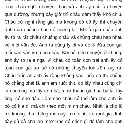
lòng cháu nghĩ chuyện cháu và anh ấy chỉ là chuyện
qua đường, nhưng bây giờ thì cháu cảm thấy khó chịu.
Cháu cứ nghĩ rằng giá mà không có cô ấy thì chuyện
tình của chúng cháu có tương lai. Khi ở gần cháu anh
ấy tỏ ra rất chiều chuộng cháu và chúng cháu hạp nhau
về mọi vấn đề. Anh ta cũng ly dị và có 3 đứa con gái
tuổi sàn sàn với con cháu. Khi nói đến chuyện ở chung,
anh ấy tỏ ra e ngại vì cháu có toàn con trai anh ấy có
toàn con gái sợ sẽ có những chuyện lộn xộn xảy ra.
Cháu trấn an anh ấy rằng không sao, nếu có thì chúng
nó chẳng phải là anh em ruột thịt, có lấy nhau cũng chỉ
là con ông mà lấy con bà, mưa thuận gió hòa bà lại lấy
ông, có sao đâu. Làm sao cháu có thể làm cho anh ấy
bỏ cô kia đi mà chỉ theo một mình cháu. Nhất là cho lũ
trẻ không cha không mẹ này có cơ hội có một gia đình
đầy đủ cả cha lẫn mẹ? Bác có cách gì để làm cho anh