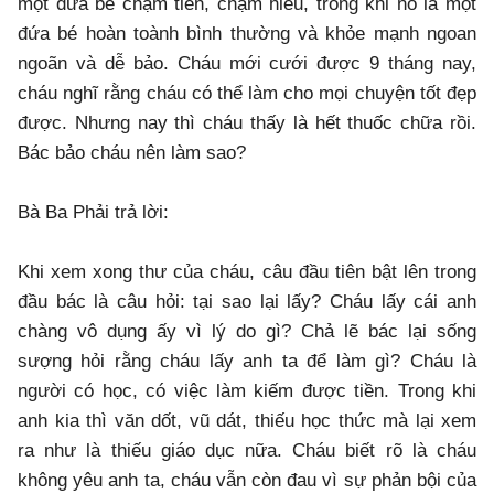
một đứa bé chậm tiến, chậm hiểu, trong khi nó là một
đứa bé hoàn toành bình thường và khỏe mạnh ngoan
ngoãn và dễ bảo. Cháu mới cưới được 9 tháng nay,
cháu nghĩ rằng cháu có thể làm cho mọi chuyện tốt đẹp
được. Nhưng nay thì cháu thấy là hết thuốc chữa rồi.
Bác bảo cháu nên làm sao?
Bà Ba Phải trả lời:
Khi xem xong thư của cháu, câu đầu tiên bật lên trong
đầu bác là câu hỏi: tại sao lại lấy? Cháu lấy cái anh
chàng vô dụng ấy vì lý do gì? Chả lẽ bác lại sống
sượng hỏi rằng cháu lấy anh ta để làm gì? Cháu là
người có học, có việc làm kiếm được tiền. Trong khi
anh kia thì văn dốt, vũ dát, thiếu học thức mà lại xem
ra như là thiếu giáo dục nữa. Cháu biết rõ là cháu
không yêu anh ta, cháu vẫn còn đau vì sự phản bội của