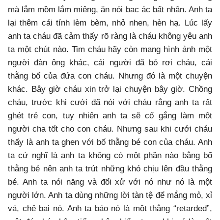
mà lắm mồm lắm miệng, ăn nói bạc ác bất nhân. Anh ta
lại thêm cái tính lèm bèm, nhỏ nhen, hèn hạ. Lúc lấy
anh ta cháu đã cảm thấy rõ ràng là cháu không yêu anh
ta một chút nào. Tim cháu hãy còn mang hình ảnh một
người đàn ông khác, cái người đã bỏ rơi cháu, cái
thằng bố của đứa con cháu. Nhưng đó là một chuyện
khác. Bây giờ cháu xin trở lại chuyện bây giờ. Chồng
cháu, trước khi cưới đã nói với cháu rằng anh ta rất
ghét trẻ con, tuy nhiên anh ta sẽ cố gắng làm một
người cha tốt cho con cháu. Nhưng sau khi cưới cháu
thấy là anh ta ghen với bố thằng bé con của cháu. Anh
ta cứ nghĩ là anh ta không có một phần nào bằng bố
thằng bé nên anh ta trút những khó chịu lên đầu thằng
bé. Anh ta nói năng và đổi xử với nó như nó là một
người lớn. Anh ta dùng những lời tàn tệ để mắng mỏ, xỉ
vả, chê bai nó. Anh ta bảo nó là một thằng “retarded”,