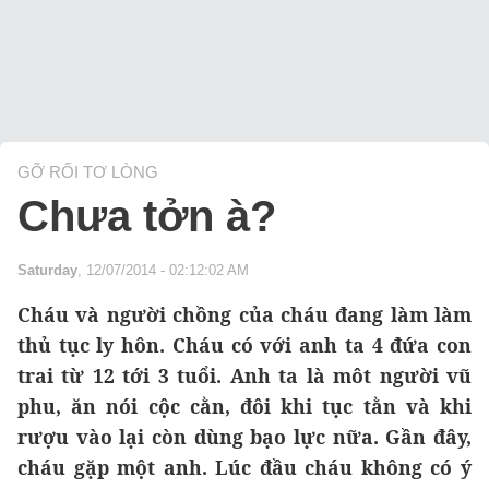
GỠ RỐI TƠ LÒNG
Chưa tởn à?
Saturday
, 12/07/2014 - 02:12:02 AM
Cháu và người chồng của cháu đang làm làm
thủ tục ly hôn. Cháu có với anh ta 4 đứa con
trai từ 12 tới 3 tuổi. Anh ta là môt người vũ
phu, ăn nói cộc cằn, đôi khi tục tằn và khi
rượu vào lại còn dùng bạo lực nữa. Gần đây,
cháu gặp một anh. Lúc đầu cháu không có ý