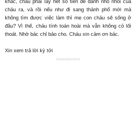
khác, cháu phải lấy hết số tiền để dành nhỏ nhoi của
cháu ra, và rồi nếu như đi sang thành phố mới mà
không tìm được việc làm thì mẹ con cháu sẽ sống ở
đâu? Vì thế, cháu tính toán hoài mà vẫn không có lối
thoát. Nhờ bác chỉ bảo cho. Cháu xin cám ơn bác.
Xin xem trả lời kỳ tới
Advertisement