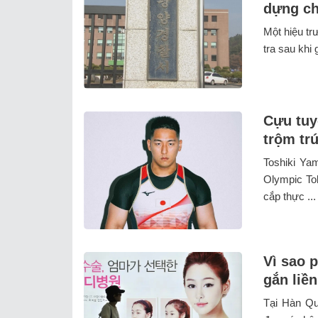
dựng ch
Một hiệu tr
tra sau khi 
Cựu tuy
trộm tr
Toshiki Ya
Olympic To
cắp thực ...
Vì sao 
gắn liề
Tại Hàn Qu