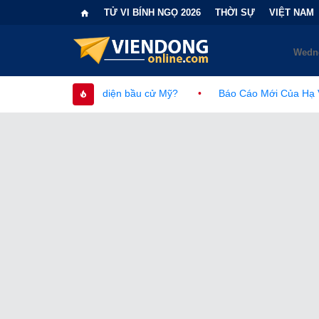
TỬ VI BÍNH NGỌ 2026
THỜI SỰ
VIỆT NAM
 diện bầu cử Mỹ?
•
Báo Cáo Mới Của Hạ Viện Mỹ Và Tranh Cãi