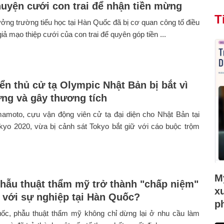
uyện cưới con trai để nhận tiền mừng
T
ưởng trường tiểu học tại Hàn Quốc đã bị cơ quan công tố điều
giả mạo thiệp cưới của con trai để quyên góp tiền ...
ển thủ cử tạ Olympic Nhật Bản bị bắt vì
ứng và gây thương tích
mamoto, cựu vận động viên cử tạ đại diện cho Nhật Bản tại
kyo 2020, vừa bị cảnh sát Tokyo bắt giữ với cáo buộc trộm
Mỹ
phẫu thuật thẩm mỹ trở thành "chấp niệm"
x
n với sự nghiệp tại Hàn Quốc?
p
ốc, phẫu thuật thẩm mỹ không chỉ dừng lại ở nhu cầu làm