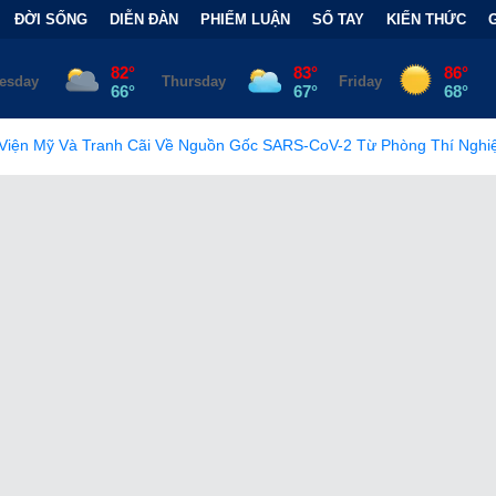
ĐỜI SỐNG
DIỄN ĐÀN
PHIẾM LUẬN
SỔ TAY
KIẾN THỨC
 Về Nguồn Gốc SARS-CoV-2 Từ Phòng Thí Nghiệm
•
FCC Chính 