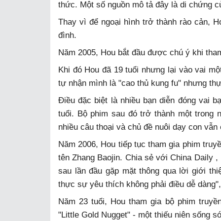
thức. Một số nguồn mô tả đây là di chứng c
Thay vì để ngoại hình trở thành rào cản, H
đình.
Năm 2005, Hou bắt đầu được chú ý khi tham
Khi đó Hou đã 19 tuổi nhưng lại vào vai mộ
tự nhận mình là "cao thủ kung fu" nhưng th
Điều đặc biệt là nhiều bạn diễn đóng vai b
tuổi. Bộ phim sau đó trở thành một trong 
nhiều câu thoại và chủ đề nuôi dạy con vẫn
Năm 2006, Hou tiếp tục tham gia phim truyền
tên Zhang Baojin. Chia sẻ với China Daily 
sau lần đầu gặp mặt thông qua lời giới thi
thực sự yêu thích không phải điều dễ dàng"
Năm 23 tuổi, Hou tham gia bộ phim truyền
"Little Gold Nugget" - một thiếu niên sống só