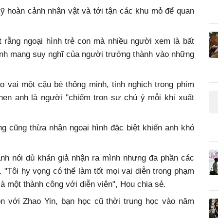
kỹ hoàn cảnh nhân vật và tới tận các khu mỏ để quan
t rằng ngoại hình trẻ con mà nhiều người xem là bất
úp anh mang suy nghĩ của người trưởng thành vào những
o vai một cậu bé thông minh, tinh nghịch trong phim
hen anh là người "chiếm trọn sự chú ý mỗi khi xuất
g cũng thừa nhận ngoại hình đặc biệt khiến anh khó
anh nói dù khán giả nhận ra mình nhưng đa phần các
 "Tôi hy vọng có thể làm tốt mọi vai diễn trong phạm
à một thành công với diễn viên", Hou chia sẻ.
n với Zhao Yin, bạn học cũ thời trung học vào năm