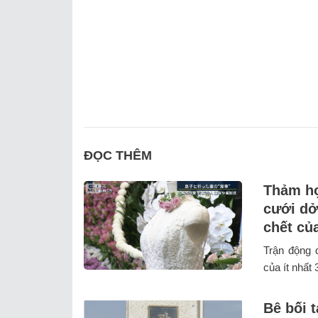
ĐỌC THÊM
Thảm họ
cưới dở
chết củ
Trận động 
của ít nhất 
Bê bối t