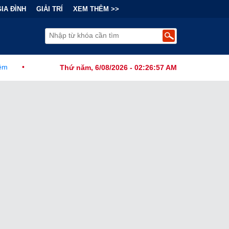
GIA ĐÌNH
GIẢI TRÍ
XEM THÊM >>
Thức Ban Hành Lệnh Cấm Robot Hút Bụi Thông Minh Sản Xuất Tại Nư
Thứ năm, 6/08/2026 - 02:26:59 AM