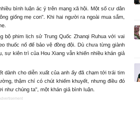
nhiều bình luận ác ý trên mạng xã hội. Một số cư dân
ông giống mẹ con". Khi hai người ra ngoài mua sắm,
mẹ.
ng bộ phim lịch sử Trung Quốc Zhanqi Ruhua với vai
heo thuốc nổ để bảo vệ đồng đội. Dù chưa từng giành
, sự kiên trì của Hou Xiang vẫn khiến nhiều khán giả
t dành cho diễn xuất của anh ấy đã chạm tới trái tim
hường, thậm chí có chút khiếm khuyết, nhưng điều đó
i như chúng ta", một khán giả bình luận.
Advertisement