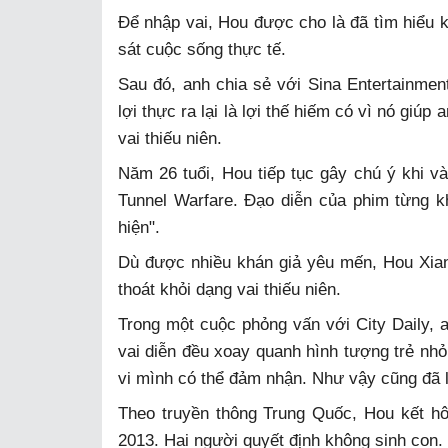
Để nhập vai, Hou được cho là đã tìm hiểu 
sát cuộc sống thực tế.
Sau đó, anh chia sẻ với Sina Entertainmen
lợi thực ra lại là lợi thế hiếm có vì nó gi
vai thiếu niên.
Năm 26 tuổi, Hou tiếp tục gây chú ý khi và
Tunnel Warfare. Đạo diễn của phim từng k
hiện".
Dù được nhiều khán giả yêu mến, Hou Xian
thoát khỏi dạng vai thiếu niên.
Trong một cuộc phỏng vấn với City Daily, 
vai diễn đều xoay quanh hình tượng trẻ nhỏ.
vi mình có thể đảm nhận. Như vậy cũng đã l
Theo truyền thông Trung Quốc, Hou kết hô
2013. Hai người quyết định không sinh con.