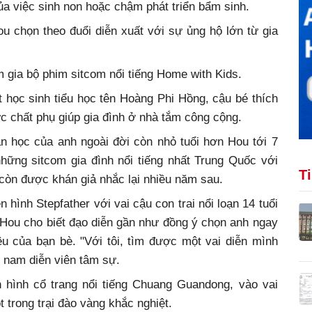
ủa việc sinh non hoặc chậm phát triển bẩm sinh.
ou chọn theo đuổi diễn xuất với sự ủng hộ lớn từ gia
 gia bộ phim sitcom nổi tiếng Home with Kids.
t học sinh tiểu học tên Hoàng Phi Hồng, cậu bé thích
ực chất phụ giúp gia đình ở nhà tắm công cộng.
ạn học của anh ngoài đời còn nhỏ tuổi hơn Hou tới 7
những sitcom gia đình nổi tiếng nhất Trung Quốc với
T
 còn được khán giả nhắc lại nhiều năm sau.
 hình Stepfather với vai cậu con trai nổi loạn 14 tuổi
, Hou cho biết đạo diễn gần như đồng ý chọn anh ngay
ệu của bạn bè. "Với tôi, tìm được một vai diễn mình
, nam diễn viên tâm sự.
 hình cổ trang nổi tiếng Chuang Guandong, vào vai
t trong trại đào vàng khắc nghiệt.