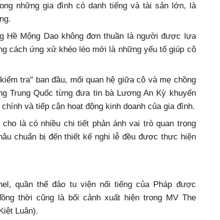
ong những gia đình có danh tiếng và tài sản lớn, là
ng.
ằng Hề Mộng Dao không đơn thuần là người được lựa
ng cách ứng xử khéo léo mới là những yếu tố giúp cô
kiểm tra" ban đầu, mối quan hệ giữa cô và mẹ chồng
ông Trung Quốc từng đưa tin bà Lương An Kỳ khuyến
 chính và tiếp cận hoạt động kinh doanh của gia đình.
cho là có nhiều chi tiết phản ánh vai trò quan trọng
âu chuẩn bị đến thiết kế nghi lễ đều được thực hiện
hel, quần thể đảo tu viện nổi tiếng của Pháp được
ồng thời cũng là bối cảnh xuất hiện trong MV The
iệt Luân).