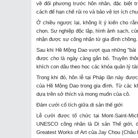
về đối phương trước hôn nhân, đặc biệt tr
cách để hạn chế rủi ro và bảo vệ lợi ích chu
Ở chiều ngược lại, không ít ý kiến cho r
chọn. Sự nghiệp độc lập, hình ảnh sạch, cù
nhận được sự công nhận từ gia đình chồng.
Sau khi Hề Mộng Dao vượt qua những "bài 
được cho là ngày càng gắn bó. Truyền th
khích con dâu theo học các khóa quản lý tài
Trong khi đó, hôn lễ tại Pháp lần này được 
của Hề Mộng Dao trong gia đình. Từ các kh
dựa trên sở thích và mong muốn của cô.
Đám cưới cổ tích giữa di sản thế giới
Lễ cưới được tổ chức tại Mont-Saint-Mic
UNESCO công nhận là Di sản Thế giới, đ
Greatest Works of Art của Jay Chou (Châu K