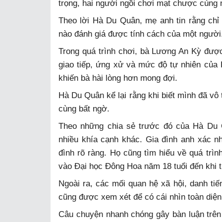
trọng, hai người ngồi chơi mạt chược cùng n
Theo lời Hà Du Quân, mẹ anh tin rằng chỉ 
nào đánh giá được tính cách của một người
Trong quá trình chơi, bà Lương An Kỳ đượ
giao tiếp, ứng xử và mức độ tự nhiên của
khiến bà hài lòng hơn mong đợi.
Hà Du Quân kể lại rằng khi biết mình đã vô 
cùng bất ngờ.
Theo những chia sẻ trước đó của Hà Du 
nhiều khía cạnh khác. Gia đình anh xác n
đình rõ ràng. Họ cũng tìm hiểu về quá trìn
vào Đại học Đông Hoa năm 18 tuổi đến khi t
Ngoài ra, các mối quan hệ xã hội, danh ti
cũng được xem xét để có cái nhìn toàn diện
Câu chuyện nhanh chóng gây bàn luận trên 