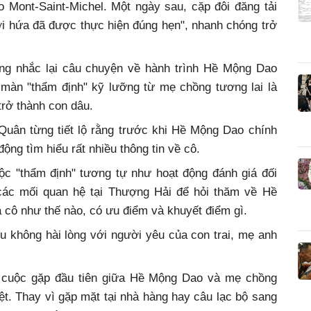
ảo Mont-Saint-Michel. Một ngày sau, cặp đôi đăng tải
Lời hứa đã được thực hiện đúng hẹn", nhanh chóng trở
ũng nhắc lại câu chuyện về hành trình Hề Mộng Dao
 màn "thẩm định" kỹ lưỡng từ mẹ chồng tương lai là
rở thành con dâu.
Quân từng tiết lộ rằng trước khi Hề Mộng Dao chính
ng tìm hiểu rất nhiều thông tin về cô.
ộc "thẩm định" tương tự như hoạt động đánh giá đối
 các mối quan hệ tại Thượng Hải để hỏi thăm về Hề
 cô như thế nào, có ưu điểm và khuyết điểm gì.
u không hài lòng với người yêu của con trai, mẹ anh
i, cuộc gặp đầu tiên giữa Hề Mộng Dao và mẹ chồng
ệt. Thay vì gặp mặt tại nhà hàng hay câu lạc bộ sang