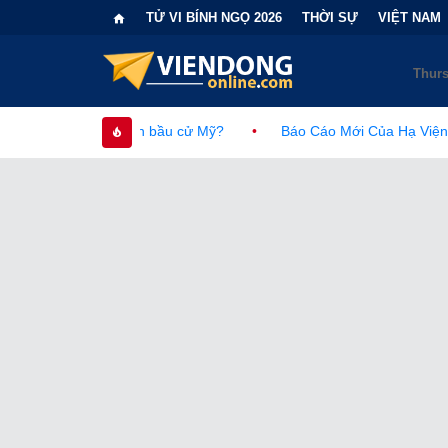
TỬ VI BÍNH NGỌ 2026
THỜI SỰ
VIỆT NAM
 bầu cử Mỹ?
•
Báo Cáo Mới Của Hạ Viện Mỹ Và Tranh Cãi Về N