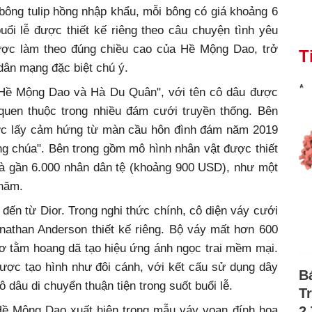
bông tulip hồng nhập khẩu, mỗi bông có giá khoảng 6
uổi lễ được thiết kế riêng theo câu chuyện tình yêu
ược làm theo đúng chiều cao của Hề Mộng Dao, trở
T
ân mạng đặc biệt chú ý.
 "Hề Mộng Dao và Hà Du Quân", với tên cô dâu được
quen thuộc trong nhiều đám cưới truyền thống. Bên
ợc lấy cảm hứng từ màn cầu hôn đình đám năm 2019
ng chúa". Bên trong gồm mô hình nhân vật được thiết
 là gần 6.000 nhân dân tệ (khoảng 900 USD), như một
 năm.
 đến từ Dior. Trong nghi thức chính, cô diện váy cưới
nathan Anderson thiết kế riêng. Bộ váy mất hơn 600
 tơ tằm hoang dã tạo hiệu ứng ánh ngọc trai mềm mại.
ược tạo hình như đôi cánh, với kết cấu sử dụng dây
B
dâu di chuyển thuận tiện trong suốt buổi lễ.
T
Hề Mộng Dao xuất hiện trong mẫu váy voan đính hoa
2