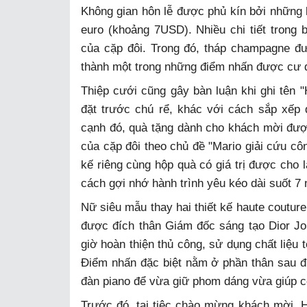
Không gian hôn lễ được phủ kín bởi những 
euro (khoảng 7USD). Nhiều chi tiết trong b
của cặp đôi. Trong đó, tháp champagne đ
thành một trong những điểm nhấn được cư d
Thiệp cưới cũng gây bàn luận khi ghi tên
đặt trước chú rể, khác với cách sắp xếp 
cạnh đó, quà tặng dành cho khách mời đư
của cặp đôi theo chủ đề "Mario giải cứu cô
kế riêng cùng hộp quà có giá trị được cho
cách gợi nhớ hành trình yêu kéo dài suốt 7
Nữ siêu mẫu thay hai thiết kế haute couture
được đích thân Giám đốc sáng tạo Dior Jo
giờ hoàn thiện thủ công, sử dụng chất liệu
Điểm nhấn đặc biệt nằm ở phần thân sau đ
đàn piano để vừa giữ phom dáng vừa giúp cô 
Trước đó, tại tiệc chào mừng khách mời, 