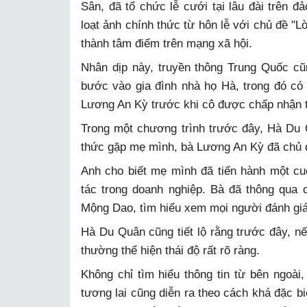
Sân, đã tổ chức lễ cưới tại lâu đài trên đ
loạt ảnh chính thức từ hôn lễ với chủ đề "
thành tâm điểm trên mạng xã hội.
Nhân dịp này, truyền thông Trung Quốc c
bước vào gia đình nhà họ Hà, trong đó có
Lương An Kỳ trước khi cô được chấp nhận t
Trong một chương trình trước đây, Hà Du 
thức gặp mẹ mình, bà Lương An Kỳ đã chủ độ
Anh cho biết mẹ mình đã tiến hành một cu
tác trong doanh nghiệp. Bà đã thông qua
Mộng Dao, tìm hiểu xem mọi người đánh giá
Hà Du Quân cũng tiết lộ rằng trước đây, nế
thường thể hiện thái độ rất rõ ràng.
Không chỉ tìm hiểu thông tin từ bên ngoà
tương lai cũng diễn ra theo cách khá đặc bi