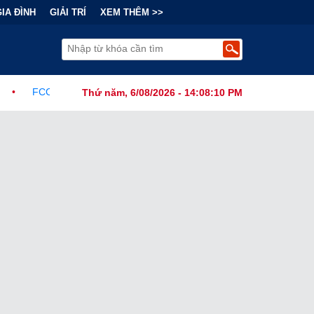
GIA ĐÌNH
GIẢI TRÍ
XEM THÊM >>
Ban Hành Lệnh Cấm Robot Hút Bụi Thông Minh Sản Xuất Tại Nước Ng
Thứ năm, 6/08/2026 - 14:08:11 PM