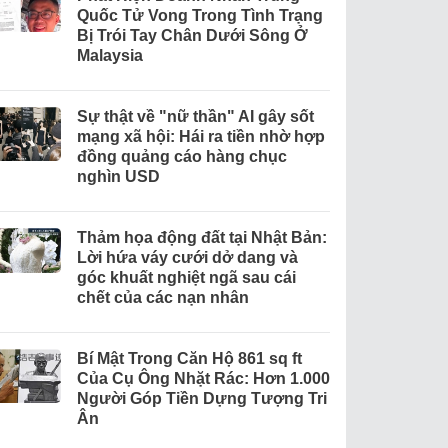
Quốc Tử Vong Trong Tình Trạng
Bị Trói Tay Chân Dưới Sông Ở
Malaysia
Sự thật về "nữ thần" AI gây sốt
mạng xã hội: Hái ra tiền nhờ hợp
đồng quảng cáo hàng chục
nghìn USD
Thảm họa động đất tại Nhật Bản:
Lời hứa váy cưới dở dang và
góc khuất nghiệt ngã sau cái
chết của các nạn nhân
Bí Mật Trong Căn Hộ 861 sq ft
Của Cụ Ông Nhặt Rác: Hơn 1.000
Người Góp Tiền Dựng Tượng Tri
Ân