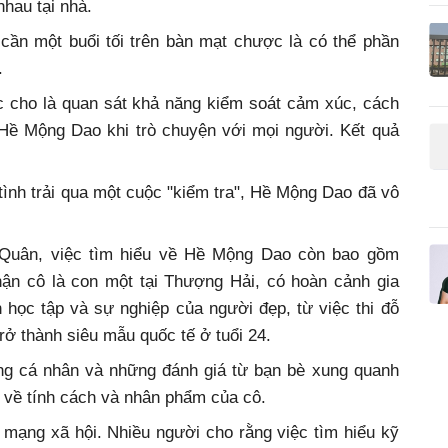
hau tại nhà.
cần một buổi tối trên bàn mạt chược là có thể phần
.
c cho là quan sát khả năng kiểm soát cảm xúc, cách
 Hề Mộng Dao khi trò chuyện với mọi người. Kết quả
tình trải qua một cuộc "kiểm tra", Hề Mộng Dao đã vô
Quân, việc tìm hiểu về Hề Mộng Dao còn bao gồm
hận cô là con một tại Thượng Hải, có hoàn cảnh gia
h học tập và sự nghiệp của người đẹp, từ việc thi đỗ
rở thành siêu mẫu quốc tế ở tuổi 24.
ếng cá nhân và những đánh giá từ bạn bè xung quanh
 về tính cách và nhân phẩm của cô.
mạng xã hội. Nhiều người cho rằng việc tìm hiểu kỹ