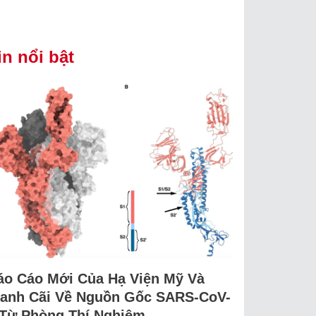
in nổi bật
áo Cáo Mới Của Hạ Viện Mỹ Và
ranh Cãi Về Nguồn Gốc SARS-CoV-
 Từ Phòng Thí Nghiệm