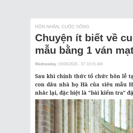
HÔN NHÂN, CUỘC SỐNG
Chuyện ít biết về c
mẫu bằng 1 ván mạt
Wednesday
, 03/06/2026 - 07:18:01 AM
Sau khi chính thức tổ chức hôn lễ t
con dâu nhà họ Hà của siêu mẫu 
nhắc lại, đặc biệt là "bài kiểm tra" 