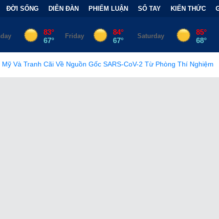
ĐỜI SỐNG
DIỄN ĐÀN
PHIẾM LUẬN
SỔ TAY
KIẾN THỨC
guồn Gốc SARS-CoV-2 Từ Phòng Thí Nghiệm
•
FCC Chính Thức 