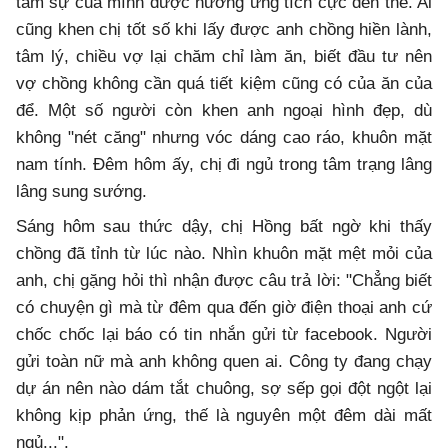
tâm sự của mình được hưởng ứng tích cực đến thế. Ai
cũng khen chị tốt số khi lấy được anh chồng hiền lành,
tâm lý, chiều vợ lại chăm chỉ làm ăn, biết đầu tư nên
vợ chồng không cần quá tiết kiệm cũng có của ăn của
để. Một số người còn khen anh ngoại hình đẹp, dù
không "nét căng" nhưng vóc dáng cao ráo, khuôn mặt
nam tính. Đêm hôm ấy, chị đi ngủ trong tâm trạng lâng
lâng sung sướng.
Sáng hôm sau thức dậy, chị Hồng bất ngờ khi thấy
chồng đã tỉnh từ lúc nào. Nhìn khuôn mặt mệt mỏi của
anh, chị gặng hỏi thì nhận được câu trả lời: "Chẳng biết
có chuyện gì mà từ đêm qua đến giờ điện thoại anh cứ
chốc chốc lại báo có tin nhắn gửi từ facebook. Người
gửi toàn nữ mà anh không quen ai. Công ty đang chạy
dự án nên nào dám tắt chuông, sợ sếp gọi đột ngột lại
không kịp phản ứng, thế là nguyên một đêm dài mất
ngủ...".