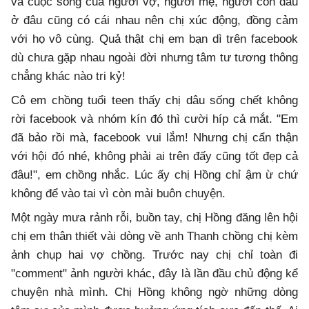
và cuộc sống của người vợ, người mẹ, người con dâu
ở đâu cũng có cái nhau nên chị xúc động, đồng cảm
với họ vô cùng. Quả thật chị em bạn dì trên facebook
dù chưa gặp nhau ngoài đời nhưng tâm tư tương thông
chẳng khác nào tri kỷ!
Cô em chồng tuổi teen thấy chị dâu sống chết không
rời facebook và nhóm kín đó thì cười híp cả mắt. "Em
đã bảo rồi mà, facebook vui lắm! Nhưng chị cẩn thận
với hội đó nhé, không phải ai trên đấy cũng tốt đẹp cả
đâu!", em chồng nhắc. Lúc ấy chị Hồng chỉ ậm ừ chứ
không để vào tai vì còn mải buôn chuyện.
Một ngày mưa rảnh rỗi, buồn tay, chị Hồng đăng lên hội
chị em thân thiết vài dòng về anh Thanh chồng chị kèm
ảnh chụp hai vợ chồng. Trước nay chị chỉ toàn đi
"comment" ảnh người khác, đây là lần đầu chủ động kể
chuyện nhà mình. Chị Hồng không ngờ những dòng