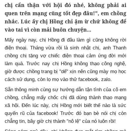
chị cẩn thận với hội đó nhé, không phải ai
quen trên mạng cũng tốt đẹp đâu!", em chồng
nhắc. Lúc ấy chị Hồng chỉ ậm ừ chứ không để
vào tai vì còn mải buôn chuyện...
Mấy ngày nay, chị Hồng đi đâu làm gì cũng không rời
điện thoại. Tháng vừa rồi là sinh nhật chị, anh Thanh
chồng chị tặng vợ chiếc điện thoại cảm ứng đời mới
làm quà. Trước nay chị Hồng không thạo công nghệ,
giờ được chồng trang bị "dế" xịn nên cũng mày mọ học
cách sử dụng, còn lọ mọ vào thử facebook, zalo.
Sẵn thông minh cùng sự hướng dẫn tận tình của cô em
chồng, chẳng mấy chốc chị đã dùng thành thạo mạng
xã hội. Đến lúc này, chị Hồng mới biết thế nào là sức
quyến rũ của facebook! Trước đó bạn bè nói chị còn
chẳng tin, bây giờ chị thành "nô lệ" của nó luôn rồi!