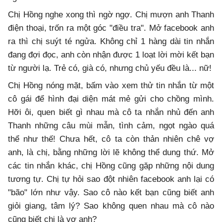
Chị Hồng nghe xong thì ngờ ngợ. Chị mượn anh Thanh
điện thoại, trốn ra một góc "điều tra". Mở facebook anh
ra thì chị suýt té ngửa. Không chỉ 1 hàng dài tin nhắn
đang đợi đọc, anh còn nhận được 1 loạt lời mời kết bạn
từ người lạ. Trẻ có, già có, nhưng chủ yếu đều là... nữ!
Chị Hồng nóng mặt, bấm vào xem thử tin nhắn từ một
cô gái để hình đại diện mát mẻ gửi cho chồng mình.
Hỡi ôi, quen biết gì nhau mà cô ta nhắn nhủ đến anh
Thanh những câu mùi mẫn, tình cảm, ngọt ngào quá
thể như thế! Chưa hết, cô ta còn thản nhiên chê vợ
anh, là chị, bằng những lời lẽ không thể dung thứ. Mở
các tin nhắn khác, chị Hồng cũng gặp những nội dung
tương tự. Chị tự hỏi sao đột nhiên facebook anh lại có
"bão" lớn như vậy. Sao cô nào kết bạn cũng biết anh
giỏi giang, tâm lý? Sao không quen nhau mà cô nào
cũng biết chị là vợ anh?