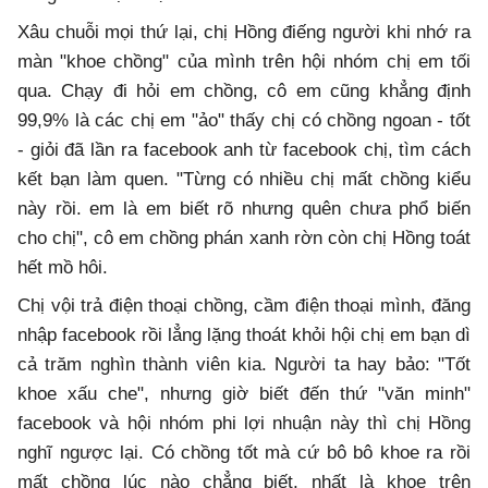
Xâu chuỗi mọi thứ lại, chị Hồng điếng người khi nhớ ra
màn "khoe chồng" của mình trên hội nhóm chị em tối
qua. Chạy đi hỏi em chồng, cô em cũng khẳng định
99,9% là các chị em "ảo" thấy chị có chồng ngoan - tốt
- giỏi đã lần ra facebook anh từ facebook chị, tìm cách
kết bạn làm quen. "Từng có nhiều chị mất chồng kiểu
này rồi. em là em biết rõ nhưng quên chưa phổ biến
cho chị", cô em chồng phán xanh rờn còn chị Hồng toát
hết mồ hôi.
Chị vội trả điện thoại chồng, cầm điện thoại mình, đăng
nhập facebook rồi lẳng lặng thoát khỏi hội chị em bạn dì
cả trăm nghìn thành viên kia. Người ta hay bảo: "Tốt
khoe xấu che", nhưng giờ biết đến thứ "văn minh"
facebook và hội nhóm phi lợi nhuận này thì chị Hồng
nghĩ ngược lại. Có chồng tốt mà cứ bô bô khoe ra rồi
mất chồng lúc nào chẳng biết, nhất là khoe trên