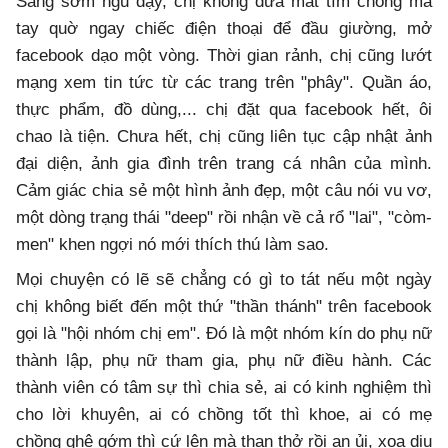
Sáng sớm ngủ dậy, chị không đưa mắt tìm chồng mà
tay quờ ngay chiếc điện thoại để đầu giường, mở
facebook dạo một vòng. Thời gian rảnh, chị cũng lướt
mạng xem tin tức từ các trang trên "phây". Quần áo,
thực phẩm, đồ dùng,... chị đặt qua facebook hết, ôi
chao là tiện. Chưa hết, chị cũng liên tục cập nhật ảnh
đại diện, ảnh gia đình trên trang cá nhân của mình.
Cảm giác chia sẻ một hình ảnh đẹp, một câu nói vu vơ,
một dòng trạng thái "deep" rồi nhận về cả rổ "lai", "còm-
men" khen ngợi nó mới thích thú làm sao.
Mọi chuyện có lẽ sẽ chẳng có gì to tát nếu một ngày
chị không biết đến một thứ "thần thánh" trên facebook
gọi là "hội nhóm chị em". Đó là một nhóm kín do phụ nữ
thành lập, phụ nữ tham gia, phụ nữ điều hành. Các
thành viên có tâm sự thì chia sẻ, ai có kinh nghiệm thì
cho lời khuyên, ai có chồng tốt thì khoe, ai có mẹ
chồng ghê gớm thì cứ lên mà than thở rồi an ủi, xoa dịu