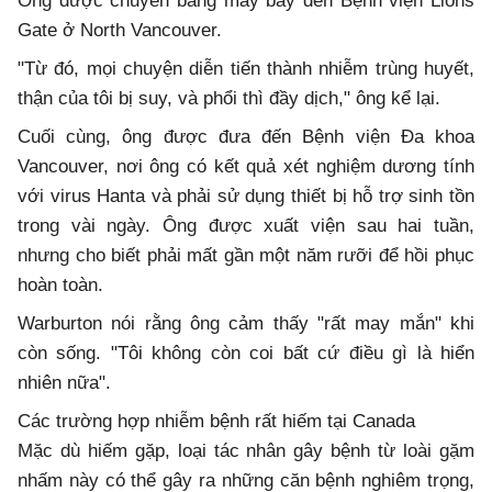
Ông được chuyển bằng máy bay đến Bệnh viện Lions
Gate ở North Vancouver.
"Từ đó, mọi chuyện diễn tiến thành nhiễm trùng huyết,
thận của tôi bị suy, và phổi thì đầy dịch," ông kể lại.
Cuối cùng, ông được đưa đến Bệnh viện Đa khoa
Vancouver, nơi ông có kết quả xét nghiệm dương tính
với virus Hanta và phải sử dụng thiết bị hỗ trợ sinh tồn
trong vài ngày. Ông được xuất viện sau hai tuần,
nhưng cho biết phải mất gần một năm rưỡi để hồi phục
hoàn toàn.
Warburton nói rằng ông cảm thấy "rất may mắn" khi
còn sống. "Tôi không còn coi bất cứ điều gì là hiển
nhiên nữa".
Các trường hợp nhiễm bệnh rất hiếm tại Canada
Mặc dù hiếm gặp, loại tác nhân gây bệnh từ loài gặm
nhấm này có thể gây ra những căn bệnh nghiêm trọng,