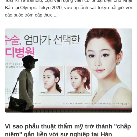
Toshiki Yamamoto, cựu vận động viên cử tạ đại diện cho Nhật
Bản tại Olympic Tokyo 2020, vừa bị cảnh sát Tokyo bắt giữ với
cáo buộc trộm cắp thực ...
Vì sao phẫu thuật thẩm mỹ trở thành "chấp
niệm" gắn liền với sự nghiệp tại Hàn