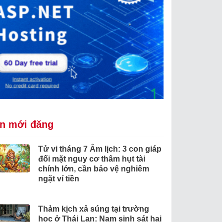
in mới đăng
Tử vi tháng 7 Âm lịch: 3 con giáp
đối mặt nguy cơ thâm hụt tài
chính lớn, cần bảo vệ nghiêm
ngặt ví tiền
Thảm kịch xả súng tại trường
học ở Thái Lan: Nam sinh sát hại