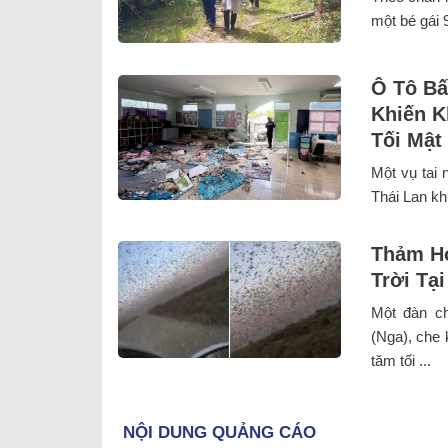
một bé gái 9
Ô Tô Bấ
Khiến K
Tối Mật
Một vụ tai 
Thái Lan khi
Thảm Họ
Trời Tạ
Một đàn ch
(Nga), che 
tăm tối ...