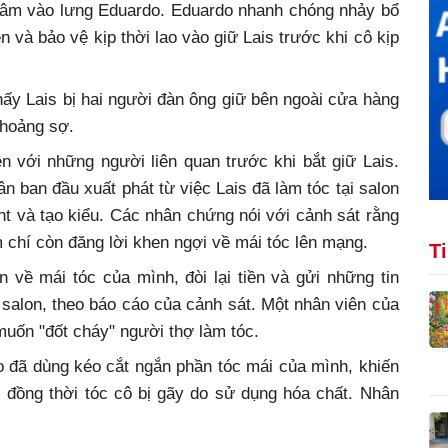
à đâm vào lưng Eduardo. Eduardo nhanh chóng nhảy bổ
n và bảo vệ kịp thời lao vào giữ Lais trước khi cô kịp
hấy Lais bị hai người đàn ông giữ bên ngoài cửa hàng
 hoảng sợ.
n với những người liên quan trước khi bắt giữ Lais.
 ban đầu xuất phát từ việc Lais đã làm tóc tại salon
t và tạo kiểu. Các nhân chứng nói với cảnh sát rằng
m chí còn đăng lời khen ngợi về mái tóc lên mạng.
T
 về mái tóc của mình, đòi lại tiền và gửi những tin
salon, theo báo cáo của cảnh sát. Một nhân viên của
muốn "đốt cháy" người thợ làm tóc.
o đã dùng kéo cắt ngắn phần tóc mái của mình, khiến
, đồng thời tóc cô bị gãy do sử dụng hóa chất. Nhân