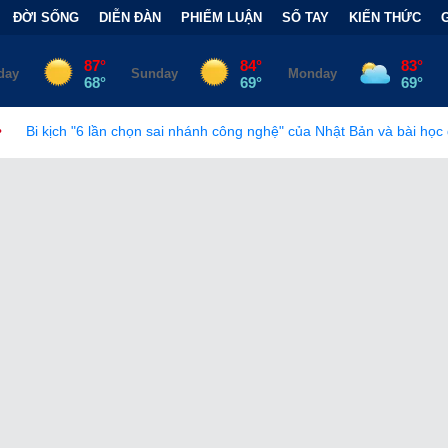
ĐỜI SỐNG
DIỄN ĐÀN
PHIẾM LUẬN
SỔ TAY
KIẾN THỨC
 sai nhánh công nghệ" của Nhật Bản và bài học đắt giá
•
Bẫy Tài