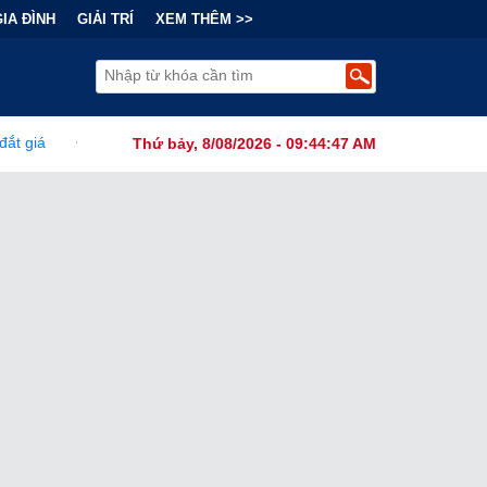
GIA ĐÌNH
GIẢI TRÍ
XEM THÊM >>
 Chính Đằng Sau "Cơn Sốt" Trà Sữa Nhượng Quyền: Lợi Nhuận Thuộc
Thứ bảy, 8/08/2026 - 09:44:49 AM