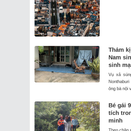
Thảm kị
Nam sin
sinh mạ
Vụ xả súng
Nonthaburi
ông bà nội v
Bé gái 
tích tr
minh
Theo chân n