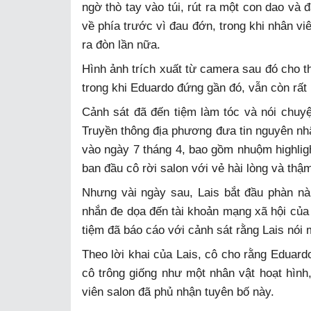
ngờ thò tay vào túi, rút ra một con dao v
về phía trước vì đau đớn, trong khi nhân viê
ra đòn lần nữa.
Hình ảnh trích xuất từ camera sau đó cho t
trong khi Eduardo đứng gần đó, vẫn còn rất
Cảnh sát đã đến tiệm làm tóc và nói chuyệ
Truyền thông địa phương đưa tin nguyên nhân
vào ngày 7 tháng 4, bao gồm nhuộm highligh
ban đầu cô rời salon với vẻ hài lòng và thậ
Nhưng vài ngày sau, Lais bắt đầu phàn nàn
nhắn đe dọa đến tài khoản mạng xã hội của 
tiệm đã báo cáo với cảnh sát rằng Lais nói 
Theo lời khai của Lais, cô cho rằng Eduard
cô trông giống như một nhân vật hoạt hình
viên salon đã phủ nhận tuyên bố này.