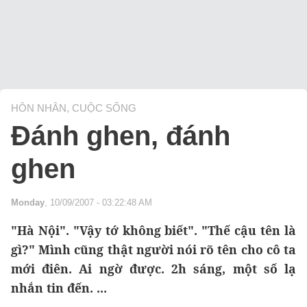
HÔN NHÂN, CUỘC SỐNG
Đánh ghen, đánh
ghen
Monday
, 10/09/2007 - 03:22:48 AM
"Hà Nội". "Vậy tớ không biết". "Thế cậu tên là
gì?" Mình cũng thật người nói rõ tên cho cô ta
mới điên. Ai ngờ được. 2h sáng, một số lạ
nhắn tin đến. ...