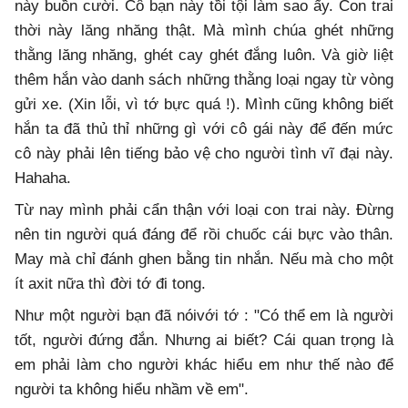
này buồn cười. Cô bạn này tồi tội làm sao ấy. Con trai
thời này lăng nhăng thật. Mà mình chúa ghét những
thằng lăng nhăng, ghét cay ghét đắng luôn. Và giờ liệt
thêm hắn vào danh sách những thằng loại ngay từ vòng
gửi xe. (Xin lỗi, vì tớ bực quá !). Mình cũng không biết
hắn ta đã thủ thỉ những gì với cô gái này để đến mức
cô này phải lên tiếng bảo vệ cho người tình vĩ đại này.
Hahaha.
Từ nay mình phải cẩn thận với loại con trai này. Đừng
nên tin người quá đáng để rồi chuốc cái bực vào thân.
May mà chỉ đánh ghen bằng tin nhắn. Nếu mà cho một
ít axit nữa thì đời tớ đi tong.
Như một người bạn đã nóivới tớ : "Có thể em là người
tốt, người đứng đắn. Nhưng ai biết? Cái quan trọng là
em phải làm cho người khác hiểu em như thế nào để
người ta không hiểu nhầm về em".