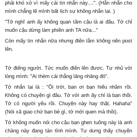
phải khó xử vì mấy cái tin nhắn này....". (Hắn nhắn cho
mình chẳng lẽ mình bất lịch sự không nhắn lại. )
"Tớ nghĩ anh ấy không quan tâm cậu là ai đâu. Tớ chỉ
muốn cậu dừng làm phiền anh TA nữa..."
Còn mấy tin nhắn nữa nhưng điên lắm không nên post
lên.
Tớ điếng người. Tức muốn điên lên được. Tự nhủ với
lòng mình: "Ai thèm cái thằng lăng nhăng đó".
Tớ nhắn lại là : "Ôi trời, bạn ơi bạn hiểu nhầm rồi.
Không có chuyện gì đâu. Tớ với anh ấy chỉ là bạn thôi.
Tớ có người yêu rồi. Chuyện này hay thật. Hahaha"
(Nói xã giao chứ bạn bè gì, tớ mới quen mà thôi).
Tớ không muốn nói cho cậu bạn ghen tuông này là anh
chàng này đang tán tỉnh mình. Tự dưng thấy chuyện