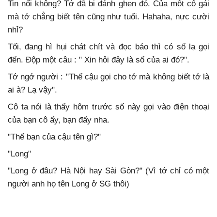
Tin nổi không? Tớ đã bị đánh ghen đó. Của một cô gái
mà tớ chẳng biết tên cũng như tuổi. Hahaha, nực cười
nhỉ?
Tối, đang hì hụi chát chít và đọc báo thì có số lạ gọi
đến. Độp một câu : " Xin hỏi đây là số của ai đó?".
Tớ ngớ người : "Thế cậu gọi cho tớ mà không biết tớ là
ai à? Lạ vậy".
Cô ta nói là thấy hôm trước số này gọi vào điện thoại
của bạn cô ấy, bạn đấy nha.
"Thế bạn của cậu tên gì?"
"Long"
"Long ở đâu? Hà Nội hay Sài Gòn?" (Vì tớ chỉ có một
người anh họ tên Long ở SG thôi)