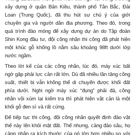
xây dựng ở quận Bản Kiều, thành phố Tân Bắc, Đài
Loan (Trung Quốc), đã thu hút sự chú ý của giới
chuyên gia và người dân địa phương. Theo đó, trong
quá trình đào móng để xây dựng dự án do Tập đoàn
Shin Kong đầu tư, đội công nhân thi công đã phát hiện
một khúc gỗ khổng lồ nằm sâu khoảng 98ft dưới lớp
nước ngầm.
Theo lời kể của các công nhân, lúc đó, máy xúc bất
ngờ gặp phải lực cản rất lớn. Dù đã nhiều lần tăng công
suất, thiết bị vẫn không thể di chuyển được khối đất
phía dưới. Nghi ngờ máy xúc “đụng” phải đá, công
nhân vội xúm lại kiểm tra thì phát hiện vật cản là một
khối gỗ đen sì và rất cứng.
Để tiếp tục thi công, đội công nhân quyết định đào vật
thể này lên khỏi mặt đất. Thế nhưng, càng đào sâu, họ
càng nhận ra kích thước của nó lớn hơn nhiều so với