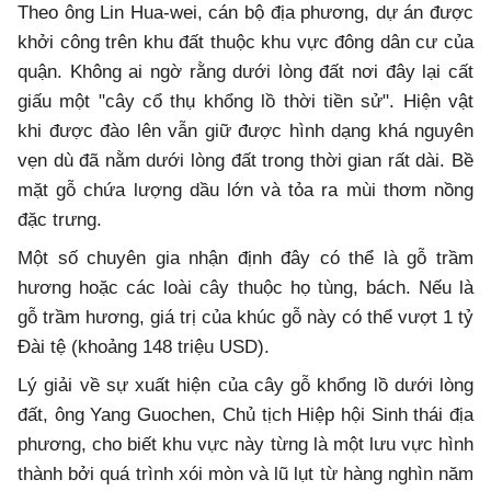
Theo ông Lin Hua-wei, cán bộ địa phương, dự án được
khởi công trên khu đất thuộc khu vực đông dân cư của
quận. Không ai ngờ rằng dưới lòng đất nơi đây lại cất
giấu một "cây cổ thụ khổng lồ thời tiền sử". Hiện vật
khi được đào lên vẫn giữ được hình dạng khá nguyên
vẹn dù đã nằm dưới lòng đất trong thời gian rất dài. Bề
mặt gỗ chứa lượng dầu lớn và tỏa ra mùi thơm nồng
đặc trưng.
Một số chuyên gia nhận định đây có thể là gỗ trầm
hương hoặc các loài cây thuộc họ tùng, bách. Nếu là
gỗ trầm hương, giá trị của khúc gỗ này có thể vượt 1 tỷ
Đài tệ (khoảng 148 triệu USD).
Lý giải về sự xuất hiện của cây gỗ khổng lồ dưới lòng
đất, ông Yang Guochen, Chủ tịch Hiệp hội Sinh thái địa
phương, cho biết khu vực này từng là một lưu vực hình
thành bởi quá trình xói mòn và lũ lụt từ hàng nghìn năm