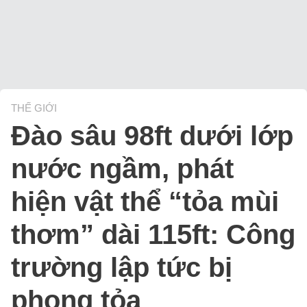
THẾ GIỚI
Đào sâu 98ft dưới lớp
nước ngầm, phát
hiện vật thể “tỏa mùi
thơm” dài 115ft: Công
trường lập tức bị
phong tỏa