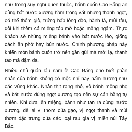
như trong suy nghĩ quen thuộc, bánh cuốn Cao Bằng ăn
cùng bát nước xương hầm trong vắt nhưng thanh ngọt,
có thể thêm giò, trứng hấp lòng đào, hành lá, mùi tàu,
đôi khi thêm cả miếng tóp mỡ hoặc măng ngâm. Thực
khách sẽ nhúng miếng bánh vào bát nước lèo, giống
cách ăn phở hay bún nước. Chính phương pháp này
khiến món bánh cuốn trở nên gần gũi mà mới lạ, thanh
tao mà đậm đà.
Nhiều chủ quán lâu năm ở Cao Bằng cho biết phần
nhân của bánh không có mộc nhĩ hay nấm hương như
các vùng khác. Nhân thịt rang nhỏ, vỏ bánh mỏng nhẹ
và bát nước dùng ngọt xương tạo nên sự cân bằng tự
nhiên. Khi đưa lên miệng, bánh như tan ra cùng nước
xương, để lại vị thơm của gạo, vị ngọt thanh và mùi
thơm đặc trưng của các loại rau gia vị miền núi Tây
Bắc.