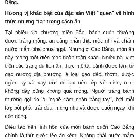
Bằng.
Hương vị khác biệt của đặc sản Việt "quen" về hình
thức nhưng "lạ" trong cách ăn
Tại nhiều địa phương miền Bắc, bánh cuốn thường
được tráng mỏng, ăn cùng nhân thịt, mộc nhĩ và chấm
nước mắm pha chua ngọt. Nhưng ở Cao Bằng, món ăn
này mang một diện mạo hoàn toàn khác. Nhiều bài viết
trên các trang du lịch ẩm thực mô tả: bánh được làm từ
gạo nương địa phương là loại gạo dẻo, thơm, được
ngâm kỹ và xay ướt để tạo nên lớp vỏ mềm, mịn,
không dày cũng không quá mỏng. Người tráng bánh
thường gọi đó là "nghề cảm nhận bằng tay", bởi mỗi
lớp bột phải trải đều, mỏng nhẹ và được cuốn ngay khi
còn nóng.
Điều tạo nên linh hồn của món bánh cuốn Cao Bằng
chính là thứ nước lèo ăn kèm. Không phải nước mắm