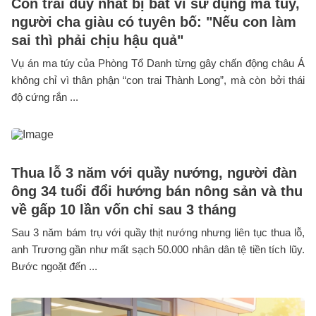
Con trai duy nhất bị bắt vì sử dụng ma túy,
người cha giàu có tuyên bố: "Nếu con làm
sai thì phải chịu hậu quả"
Vụ án ma túy của Phòng Tổ Danh từng gây chấn động châu Á
không chỉ vì thân phận “con trai Thành Long”, mà còn bởi thái
độ cứng rắn ...
Thua lỗ 3 năm với quầy nướng, người đàn
ông 34 tuổi đổi hướng bán nông sản và thu
về gấp 10 lần vốn chỉ sau 3 tháng
Sau 3 năm bám trụ với quầy thịt nướng nhưng liên tục thua lỗ,
anh Trương gần như mất sạch 50.000 nhân dân tệ tiền tích lũy.
Bước ngoặt đến ...