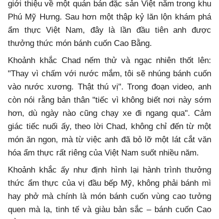
giới thiệu về một quán bán đặc sản Việt nằm trong khu
Phú Mỹ Hưng. Sau hơn một thập kỷ lăn lộn khám phá
ẩm thực Việt Nam, đây là lần đầu tiên anh được
thưởng thức món bánh cuốn Cao Bằng.
Khoảnh khắc Chad nếm thử và ngạc nhiên thốt lên:
"Thay vì chấm với nước mắm, tôi sẽ nhúng bánh cuốn
vào nước xương. Thật thú vị". Trong đoạn video, anh
còn nói rằng bản thân "tiếc vì không biết nơi này sớm
hơn, dù ngày nào cũng chạy xe đi ngang qua". Cảm
giác tiếc nuối ấy, theo lời Chad, không chỉ đến từ một
món ăn ngon, mà từ việc anh đã bỏ lỡ một lát cắt văn
hóa ẩm thực rất riêng của Việt Nam suốt nhiều năm.
Khoảnh khắc ấy như định hình lại hành trình thưởng
thức ẩm thực của vị đầu bếp Mỹ, không phải bánh mì
hay phở mà chính là món bánh cuốn vùng cao tưởng
quen mà lạ, tinh tế và giàu bản sắc – bánh cuốn Cao