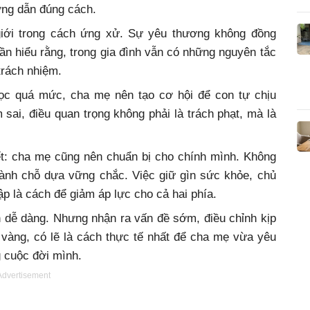
ớng dẫn đúng cách.
 giới trong cách ứng xử. Sự yêu thương không đồng
ần hiểu rằng, trong gia đình vẫn có những nguyên tắc
trách nhiệm.
bọc quá mức, cha mẹ nên tạo cơ hội để con tự chịu
 sai, điều quan trọng không phải là trách phạt, mà là
ết: cha mẹ cũng nên chuẩn bị cho chính mình. Không
thành chỗ dựa vững chắc. Việc giữ gìn sức khỏe, chủ
p là cách để giảm áp lực cho cả hai phía.
h dễ dàng. Nhưng nhận ra vấn đề sớm, điều chỉnh kịp
 vàng, có lẽ là cách thực tế nhất để cha mẹ vừa yêu
 cuộc đời mình.
Advertisement