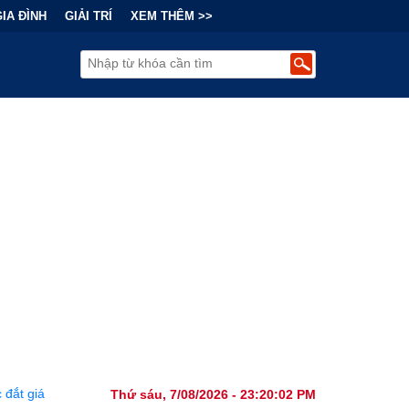
GIA ĐÌNH
GIẢI TRÍ
XEM THÊM >>
Tài Chính Đằng Sau "Cơn Sốt" Trà Sữa Nhượng Quyền: Lợi Nhuận Thu
Thứ sáu, 7/08/2026 - 23:20:03 PM