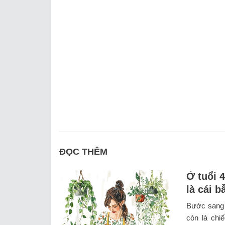
ĐỌC THÊM
Ở tuổi 
là cái 
Bước sang 
còn là chiế