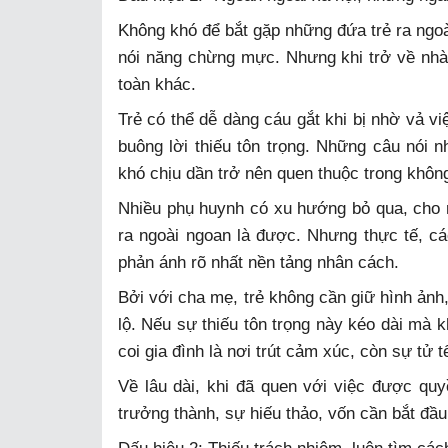
Không khó để bắt gặp những đứa trẻ ra ngoài
nói năng chừng mực. Nhưng khi trở về nhà,
toàn khác.
Trẻ có thể dễ dàng cáu gắt khi bị nhờ vả vi
buông lời thiếu tôn trọng. Những câu nói 
khó chịu dần trở nên quen thuộc trong không
Nhiều phụ huynh có xu hướng bỏ qua, cho rằ
ra ngoài ngoan là được. Nhưng thực tế, cá
phản ánh rõ nhất nền tảng nhân cách.
Bởi với cha mẹ, trẻ không cần giữ hình ảnh
lộ. Nếu sự thiếu tôn trọng này kéo dài mà k
coi gia đình là nơi trút cảm xúc, còn sự tử t
Về lâu dài, khi đã quen với việc được quy
trưởng thành, sự hiếu thảo, vốn cần bắt đầu