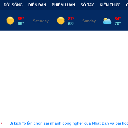
ĐỜI SỐNG
DIỄN ĐÀN
PHIẾM LUẬN
SỔ TAY
KIẾN THỨC
họn sai nhánh công nghệ" của Nhật Bản và bài học đắt giá
•
Bẫy 