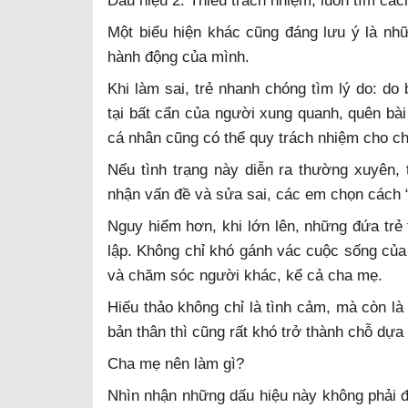
Dấu hiệu 2: Thiếu trách nhiệm, luôn tìm cách
Một biểu hiện khác cũng đáng lưu ý là nhữ
hành động của mình.
Khi làm sai, trẻ nhanh chóng tìm lý do: do
tại bất cẩn của người xung quanh, quên bài 
cá nhân cũng có thể quy trách nhiệm cho c
Nếu tình trạng này diễn ra thường xuyên, 
nhận vấn đề và sửa sai, các em chọn cách “
Nguy hiểm hơn, khi lớn lên, những đứa trẻ 
lập. Không chỉ khó gánh vác cuộc sống củ
và chăm sóc người khác, kể cả cha mẹ.
Hiếu thảo không chỉ là tình cảm, mà còn là
bản thân thì cũng rất khó trở thành chỗ dựa 
Cha mẹ nên làm gì?
Nhìn nhận những dấu hiệu này không phải để