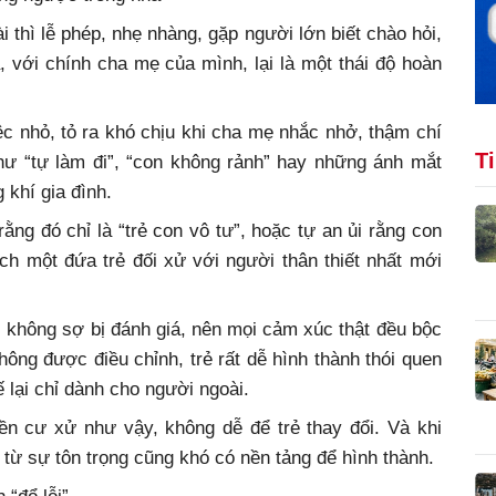
 thì lễ phép, nhẹ nhàng, gặp người lớn biết chào hỏi,
 với chính cha mẹ của mình, lại là một thái độ hoàn
ệc nhỏ, tỏ ra khó chịu khi cha mẹ nhắc nhở, thậm chí
T
như “tự làm đi”, “con không rảnh” hay những ánh mắt
 khí gia đình.
ng đó chỉ là “trẻ con vô tư”, hoặc tự an ủi rằng con
ch một đứa trẻ đối xử với người thân thiết nhất mới
, không sợ bị đánh giá, nên mọi cảm xúc thật đều bộc
hông được điều chỉnh, trẻ rất dễ hình thành thói quen
ế lại chỉ dành cho người ngoài.
ền cư xử như vậy, không dễ để trẻ thay đổi. Và khi
 từ sự tôn trọng cũng khó có nền tảng để hình thành.