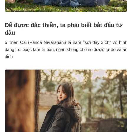
Để được đắc thiền, ta phải biết bắt đầu từ
đâu
5 Triền Cái (Pañca Nīvaraṇāni) là năm "sợi dây xích" vô hình
đang trói buộc tâm trí bạn, ngăn không cho nó được tự do và an
đỉnh