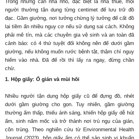
Trong những căn nhà nhỏ, đặc biệt là nhà thuê, mọi
người thường tận dụng từng centimet để lưu trữ đồ
đạc. Gầm giường, nơi tưởng chừng lý tưởng để cất đồ
lại tiềm ẩn nhiều nguy cơ nếu sử dụng sai cách. Không
phải mê tín, mà các chuyên gia vệ sinh và an toàn đã
cảnh báo: có 4 thứ tuyệt đối không nên để dưới gầm
giường, nếu không muốn rước bệnh tật, thậm chí nguy
hiểm vào nhà. Đã để rồi thì lấy ra ngay, đừng chần
chừ.
1. Hộp giấy: Ổ gián và mùi hôi
Nhiều người tận dụng hộp giấy cũ để đựng đồ, nhét
dưới gầm giường cho gọn. Tuy nhiên, gầm giường
thường ẩm thấp, thiếu ánh sáng, khiến hộp giấy dễ hút
ẩm, sinh nấm mốc và trở thành nơi trú ngụ của gián,
côn trùng. Theo nghiên cứu từ Environmental Health
Journal (2023), hộp giấy ẩm có thể sản sinh vi khuẩn