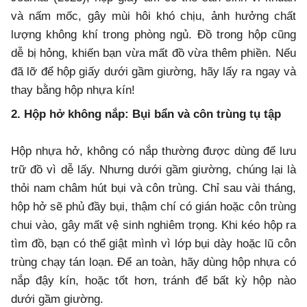
và nấm mốc, gây mùi hôi khó chịu, ảnh hưởng chất
lượng không khí trong phòng ngủ. Đồ trong hộp cũng
dễ bị hỏng, khiến bạn vừa mất đồ vừa thêm phiền. Nếu
đã lỡ để hộp giấy dưới gầm giường, hãy lấy ra ngay và
thay bằng hộp nhựa kín!
2. Hộp hở không nắp: Bụi bẩn và côn trùng tụ tập
Hộp nhựa hở, không có nắp thường được dùng để lưu
trữ đồ vì dễ lấy. Nhưng dưới gầm giường, chúng lại là
thỏi nam châm hút bụi và côn trùng. Chỉ sau vài tháng,
hộp hở sẽ phủ đầy bụi, thậm chí có gián hoặc côn trùng
chui vào, gây mất vệ sinh nghiêm trọng. Khi kéo hộp ra
tìm đồ, bạn có thể giật mình vì lớp bụi dày hoặc lũ côn
trùng chạy tán loạn. Để an toàn, hãy dùng hộp nhựa có
nắp đậy kín, hoặc tốt hơn, tránh để bất kỳ hộp nào
dưới gầm giường.