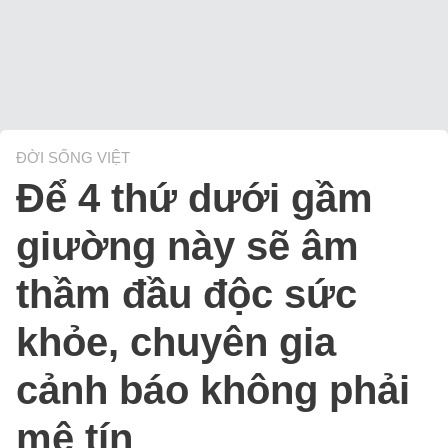
ĐỜI SỐNG VIỆT
Để 4 thứ dưới gầm
giường này sẽ âm
thầm đầu độc sức
khỏe, chuyên gia
cảnh báo không phải
mê tín