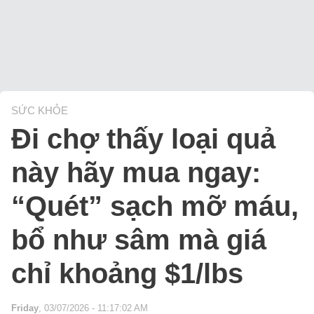
SỨC KHỎE
Đi chợ thấy loại quả
này hãy mua ngay:
“Quét” sạch mỡ máu,
bổ như sâm mà giá
chỉ khoảng $1/lbs
Friday
, 03/07/2026 - 11:17:02 AM