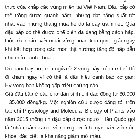
thực của khắp các vùng miền tại Việt Nam. Đậu bắp có
thể trồng được quanh năm, nhưng đạt năng suất tốt
nhất vào những tháng mùa hè do là cây ưa nhiệt. Quả
đậu bắp có thể được chế biến đa dạng bằng cách hấp,
luộc rồi chấm với muối vừng hoặc kho quẹt; giải ngấy
khi kết hợp trong các món thịt nướng; tăng độ hấp dẫn
cho món canh chua.
Dù nam hay nữ, nếu ngứa ở 2 vùng này trên cơ thể thì
đi khám ngay vì có thể là dấu hiệu cảnh báo xơ gan:
Hy vọng bạn không gặp triệu chứng nào
Giá đậu bắp ở các chợ dân sinh chỉ dao động từ 30.000
- 35.000 đồng/kg. Một nghiên cứu được đăng tải trên
tạp chí Physiology and Molecular Biology of Plants vào
năm 2015 thông tin đậu bắp được người Hàn Quốc gọi
là “nhân sâm xanh” vì những lợi ích tuyệt vời với sức
khỏe, đặc biệt là khả năng giảm mỡ máu.