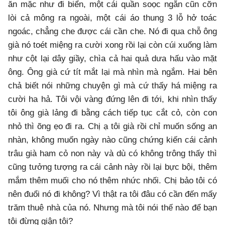
ăn mặc như đi biển, một cái quần soọc ngắn cũn cỡn
lòi cả mông ra ngoài, một cái áo thung 3 lỗ hở toác
ngoác, chẳng che được cái cần che. Nó đi qua chỗ ông
già nó toét miệng ra cười xong rồi lại còn cúi xuống làm
như cột lại dây giầy, chìa cả hai quả dưa hấu vào mặt
ông. Ông già cứ tít mắt lại mà nhìn mà ngắm. Hai bên
chả biết nói những chuyện gì mà cứ thấy há miệng ra
cười ha hả. Tôi vội vàng đứng lên đi tới, khi nhìn thấy
tôi ông già lảng đi bằng cách tiếp tục cắt cỏ, còn con
nhỏ thì õng ẹo đi ra. Chị ạ tôi già rồi chỉ muốn sống an
nhàn, không muốn ngày nào cũng chứng kiến cái cảnh
trâu già ham cỏ non này và dù có không trông thấy thì
cũng tưởng tượng ra cái cảnh này rồi lại bực bội, thêm
mắm thêm muối cho nó thêm nhức nhối. Chị bảo tôi có
nên đuổi nó đi không? Vì thật ra tôi đâu có cần đến mấy
trăm thuê nhà của nó. Nhưng mà tôi nói thế nào để bạn
tôi đừng giận tôi?