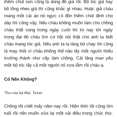
thêm chút son cũng là dùng đồ giả rồi. Bộ tóc giả hay
bộ lông nheo giả thì cũng khác gì nhau. Hoặc giả cháu
mang một cái áo nịt ngực có độn thêm chút đỉnh cho
dày thì cũng vậy. Nếu cháu không muốn làm cho chồng
cháu thất vọng trong ngày cưới thì từ nay tới ngày
trọng đại đó cháu tìm cơ hội nói thật cho anh ta biết
cháu mang tóc giả. Nếu anh ta la làng bỏ chạy thì cũng
là may thôi vì cháu không thể nào lấy một người thiếu
trưởng thành như vậy làm chồng. Cái lãng mạn yêu
một bộ tóc lấy cả một người nó xưa lắm rồi cháu ạ.
Có Nên Không?
Thư của bà Mai, Texas
Chồng tôi chết mấy năm nay rồi. Hiện thời tôi cũng lớn
tuổi rồi nên muốn sửa lại một vài điều trong chúc thư.