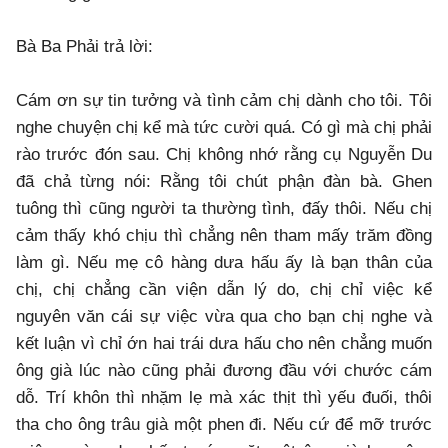
Bà Ba Phải trả lời:
Cám ơn sự tin tưởng và tình cảm chị dành cho tôi. Tôi
nghe chuyện chị kể mà tức cười quá. Có gì mà chị phải
rào trước đón sau. Chị không nhớ rằng cụ Nguyễn Du
đã chả từng nói: Rằng tôi chút phận đàn bà. Ghen
tuông thì cũng người ta thường tình, đấy thôi. Nếu chị
cảm thấy khó chịu thì chẳng nên tham mấy trăm đồng
làm gì. Nếu mẹ cô hàng dưa hấu ấy là bạn thân của
chị, chị chẳng cần viện dẫn lý do, chị chỉ việc kể
nguyên văn cái sự việc vừa qua cho bạn chị nghe và
kết luận vì chỉ ớn hai trái dưa hấu cho nên chẳng muốn
ông già lúc nào cũng phải đương đầu với chước cám
dỗ. Trí khôn thì nhặm lẹ mà xác thịt thì yếu đuối, thôi
tha cho ông trâu già một phen đi. Nếu cứ để mỡ trước