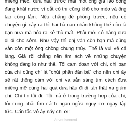
miệng mèo, dưa hấu trước mặt một ông già lao công
đang khát nước vì cắt cỏ thì cũng khổ cho mèo và ông
lao công lắm. Nếu chẳng đề phòng trước, nếu có
chuyện gì xảy ra thì hai bà nạn nhân không thể còn là
bạn nữa mà hóa ra kẻ thù mất. Phải mời cô hàng dưa
đi đi cho sớm. Như vậy thì chị vẫn còn bạn mà cũng
vẫn còn một ông chồng chung thủy. Thế là vui vẻ cả
làng. Già rồi chẳng nên ấm ách về những chuyện
không đáng lo như thế. Tôi cam đoan với chị, chị bạn
của chị cũng chỉ là “chút phận đàn bà” cho nên chị ấy
sẽ rất thông cảm với chị và sẵn sàng tìm cách đưa
miếng mỡ cùng hai quả dưa hấu đi di tản thật xa giùm
chị. Chị tin tôi đi. Tôi mà ở trong trường hợp của chị,
tôi cũng phải tìm cách ngăn ngừa nguy cơ ngay lập
tức. Cẩn tắc vô áy náy chị ơi!
Advertisement