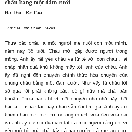
cháu bằng một đám cưới.
Đồ Thật, Đồ Giả
Thư của Linh Phạm, Texas
Thưa bác cháu là một người mẹ nuôi con một mình,
năm nay 35 tuổi. Cháu mới gặp được người trong
mộng. Anh ấy rất yêu cháu và tử tế với con cháu , lại
chấp nhận quá khứ không mấy tốt lành của cháu. Anh
ấy đã nghĩ đến chuyện chính thức hóa chuyện của
chúng cháu bằng một đám cưới. Như vậy là cháu tốt
số quá rồi phải không bác, có gì nữa mà phải băn
khoăn. Thưa bác chỉ vì một chuyện nho nhỏ này thôi
bác ạ. Từ bao lâu này cháu vẫn đội tóc giả. Anh ấy cứ
khen cháu một một bộ tóc óng mượt, vừa đen vừa dài
và anh ấy cứ nói đùa với tất cả mọi người rằng chỉ vì
yêu mớ tóc mà phải lấy cả hai người, cả mẹ lẫn con.