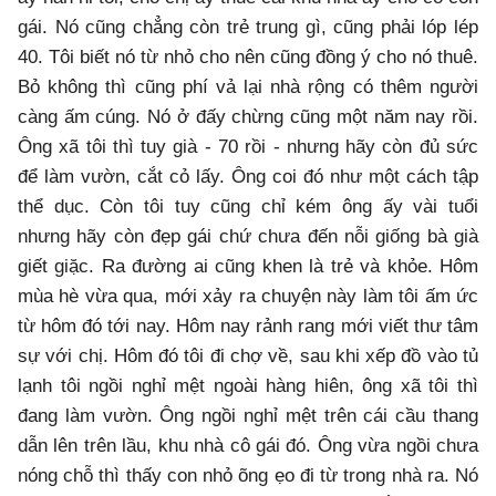
gái. Nó cũng chẳng còn trẻ trung gì, cũng phải lóp lép
40. Tôi biết nó từ nhỏ cho nên cũng đồng ý cho nó thuê.
Bỏ không thì cũng phí vả lại nhà rộng có thêm người
càng ấm cúng. Nó ở đấy chừng cũng một năm nay rồi.
Ông xã tôi thì tuy già - 70 rồi - nhưng hãy còn đủ sức
để làm vườn, cắt cỏ lấy. Ông coi đó như một cách tập
thể dục. Còn tôi tuy cũng chỉ kém ông ấy vài tuổi
nhưng hãy còn đẹp gái chứ chưa đến nỗi giống bà già
giết giặc. Ra đường ai cũng khen là trẻ và khỏe. Hôm
mùa hè vừa qua, mới xảy ra chuyện này làm tôi ấm ức
từ hôm đó tới nay. Hôm nay rảnh rang mới viết thư tâm
sự với chị. Hôm đó tôi đi chợ về, sau khi xếp đồ vào tủ
lạnh tôi ngồi nghỉ mệt ngoài hàng hiên, ông xã tôi thì
đang làm vườn. Ông ngồi nghỉ mệt trên cái cầu thang
dẫn lên trên lầu, khu nhà cô gái đó. Ông vừa ngồi chưa
nóng chỗ thì thấy con nhỏ õng ẹo đi từ trong nhà ra. Nó