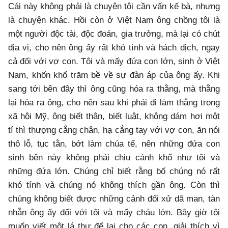
Cái này không phải là chuyện tôi cần vấn kế bà, nhưng
là chuyện khác. Hồi còn ở Việt Nam ông chồng tôi là
một người độc tài, độc đoán, gia trưởng, mà lại có chút
địa vị, cho nên ông ấy rất khó tính và hách dịch, ngay
cả đối với vợ con. Tôi và mấy đứa con lớn, sinh ở Việt
Nam, khốn khổ trăm bề về sự đàn áp của ông ấy. Khi
sang tới bên đây thì ông cũng hóa ra thằng, mà thằng
lại hóa ra ông, cho nên sau khi phải đi làm thằng trong
xã hội Mỹ, ông biết thân, biết luật, không dám hơi một
tí thì thượng cẳng chân, hạ cẳng tay với vợ con, ăn nói
thô lỗ, tục tằn, bớt làm chúa tể, nên những đứa con
sinh bên này không phải chịu cảnh khổ như tôi và
những đứa lớn. Chúng chỉ biết rằng bố chúng nó rất
khó tính và chúng nó không thích gần ông. Còn thì
chúng không biết được những cảnh đối xử dã man, tàn
nhẫn ông ấy đối với tôi và mấy cháu lớn. Bây giờ tôi
muốn viết một lá thư để lại cho các con, giải thích vì