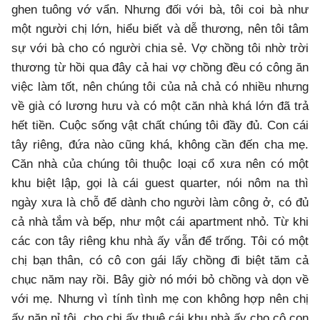
ghen tuông vớ vẩn. Nhưng đối với bà, tôi coi bà như
một người chị lớn, hiểu biết và dễ thương, nên tôi tâm
sự với bà cho có người chia sẻ. Vợ chồng tôi nhờ trời
thương từ hồi qua đây cả hai vợ chồng đều có công ăn
việc làm tốt, nên chúng tôi của nả chả có nhiều nhưng
về già có lương hưu và có một căn nhà khá lớn đã trả
hết tiền. Cuộc sống vật chất chúng tôi đầy đủ. Con cái
tây riêng, đứa nào cũng khá, không cần đến cha mẹ.
Căn nhà của chúng tôi thuộc loại cổ xưa nên có một
khu biệt lập, gọi là cái guest quarter, nói nôm na thì
ngày xưa là chỗ để dành cho người làm công ở, có đủ
cả nhà tắm và bếp, như một cái apartment nhỏ. Từ khi
các con tây riêng khu nhà ấy vẫn để trống. Tôi có một
chị bạn thân, có cô con gái lấy chồng đi biệt tăm cả
chục năm nay rồi. Bây giờ nó mới bỏ chồng và dọn về
với mẹ. Nhưng vì tính tình mẹ con không hợp nên chị
ấy năn nỉ tôi, cho chị ấy thuê cái khu nhà ấy cho cô con