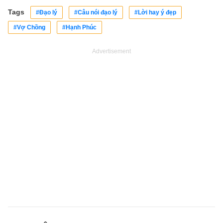
Tags
#Đạo lý
#Câu nói đạo lý
#Lời hay ý đẹp
#Vợ Chồng
#Hạnh Phúc
Advertisement